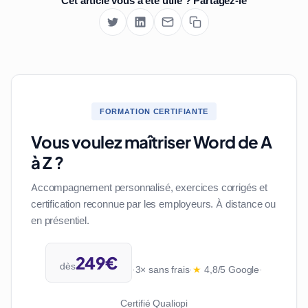
Cet article vous a été utile ? Partagez-le
FORMATION CERTIFIANTE
Vous voulez maîtriser Word de A
à Z ?
Accompagnement personnalisé, exercices corrigés et
certification reconnue par les employeurs. À distance ou
en présentiel.
249€
dès
·
3× sans frais
·
★
4,8/5 Google
·
Certifié Qualiopi