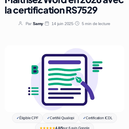
la certification RS7529
Par
Samy
·
14 juin 2025
·
5 min de lecture
✓
Éligible CPF
✓
Certifié Qualiopi
✓
Certification ICDL
★★★★★
4,8/5
sur 6 avis Google