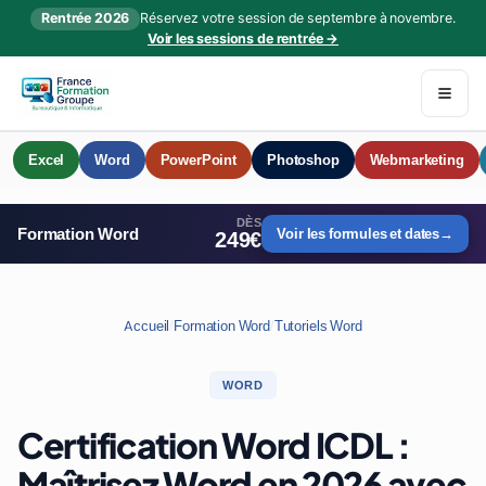
Rentrée 2026
Réservez votre session de septembre à novembre.
Voir les sessions de rentrée →
Excel
Word
PowerPoint
Photoshop
Webmarketing
DÈS
Formation Word
Voir les formules et dates
→
249€
Accueil
/
Formation Word
/
Tutoriels Word
WORD
Certification Word ICDL :
Maîtrisez Word en 2026 avec