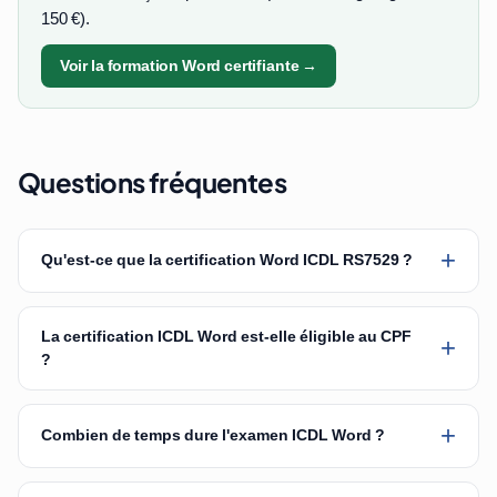
150 €).
Voir la formation Word certifiante →
Questions fréquentes
+
Qu'est-ce que la certification Word ICDL RS7529 ?
La certification ICDL Word est-elle éligible au CPF
+
?
+
Combien de temps dure l'examen ICDL Word ?