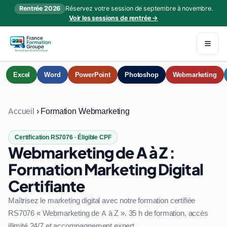
Rentrée 2026
Réservez votre session de septembre à novembre.
Voir les sessions de rentrée →
Excel
Word
PowerPoint
Photoshop
Webmarketing
Accueil
›
Formation Webmarketing
Certification RS7076 · Éligible CPF
Webmarketing de A à Z :
Formation Marketing Digital
Certifiante
Maîtrisez le marketing digital avec notre formation certifiée
RS7076 « Webmarketing de A à Z ». 35 h de formation, accès
illimité 24/7 et accompagnement expert.