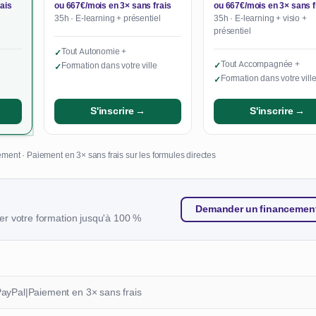
ais
ou 667€/mois en 3× sans frais
ou 667€/mois en 3× sans f
35h · E-learning + présentiel
35h · E-learning + visio +
présentiel
Tout Autonomie +
✓
Tout Accompagnée +
Formation dans votre ville
✓
✓
Formation dans votre vill
✓
S'inscrire →
S'inscrire →
ment · Paiement en 3× sans frais sur les formules directes
Demander un financemen
r votre formation jusqu'à 100 %
PayPal
|
Paiement en 3× sans frais