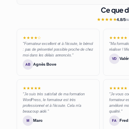
Ce que di
★
★
★
★
★
4.8/5
su
★★★★☆
★★★★★
"Formateur excellent et à l'écoute, le bémol
"Ma formatio
: pas de présentiel possible proche de chez
réaliser ! Me
moi dans les délais annoncés."
Valér
VD
Agnès Bove
AB
★★★★★
★★★★★
"Je suis très satisfait de ma formation
"Je vous con
WordPress, le formateur est très
formateur es
professionnel et à l'écoute. Cela m'a
amélioré mon
beaucoup aidé."
qualité."
Marc
Fred 
M
FA