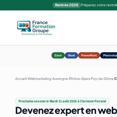
Rentrée 2026
Préparez votre rentré
Excel
Word
PowerPoint
Photosho
Accueil
Webmarketing
Auvergne-Rhône-Alpes
Puy-de-Dôme
C
›
›
›
›
Prochaine session le Mardi 11 août 2026 à Clermont-Ferrand
Devenez expert en web