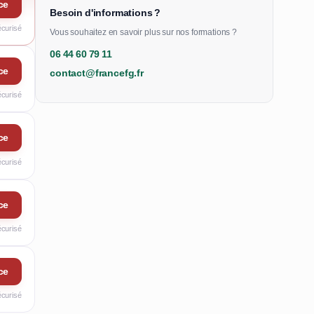
ce
Besoin d'informations ?
écurisé
Vous souhaitez en savoir plus sur nos formations ?
06 44 60 79 11
ce
contact@francefg.fr
écurisé
ce
écurisé
ce
écurisé
ce
écurisé