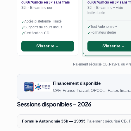
ou 667€/mois en 3× sans frais
ou 667€/mois en 3× sans fr
35h · E-learning pur
35h · E-learning + visio
individuelle
Accès plateforme illimité
✓
Tout Autonomie +
Supports de cours inclus
✓
✓
Formateur dédié
Certification ICDL
✓
✓
S'inscrire →
S'inscrire →
Paiement sécurisé CB, PayPal ou vire
Financement disponible
CPF, France Travail, OPCO… Faites finance
Sessions disponibles – 2026
Formule Autonomie 35h — 1999€
|
Paiement sécurisé CB, 