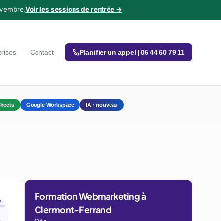
ovembre.
Voir les sessions de rentrée →
prises
Contact
Planifier un appel | 06 44 60 79 11
heets
Google Workspace
IA · nouveau
Formation Webmarketing à
Clermont-Ferrand