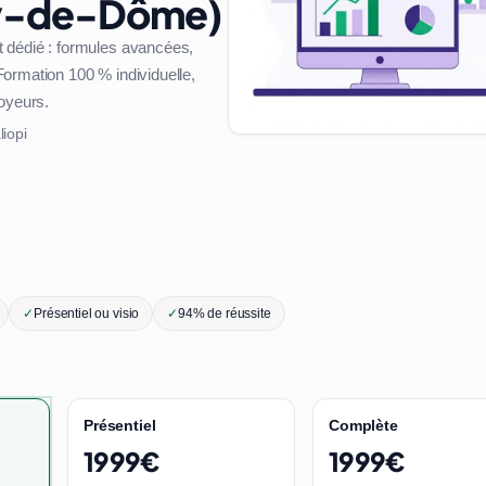
uy-de-Dôme)
 dédié : formules avancées,
ormation 100 % individuelle,
loyeurs.
liopi
✓
Présentiel ou visio
✓
94% de réussite
Présentiel
Complète
1999€
1999€