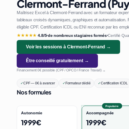
Clermont-Ferrand (P
Maîtrisez Excel à Clermont-Ferrand avec un formateur expert
tableaux croisés dynamiques, graphiques et automatisation. F
éligible CPF. Certification ICDL ou ENI reconnue par les emp
★
★
★
★
★
4.8/5
de nombreux stagiaires formés
Certifié Qua
•
•
Voir les sessions à Clermont-Ferrand →
Être conseillé gratuitement →
Financement 0€ possible (CPF / OPCO / France Travail) →
✓
CPF — 0€ à avancer
✓
Formateur dédié
✓
Certification ICDL
Nos formules
Populaire
Autonomie
Accompagnée
1999€
1999€