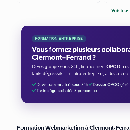
Voir tous
FORMATION ENTREPRISE
Vous formez plusieurs collabor
Clermont-Ferrand ?
Devis groupe sous 24h, financement
OPCO
pris
tarifs dégressifs. En intra-entreprise, à distance
Devis personnalisé sous 24h
Dossier OPCO géré 
Tarifs dégressifs dès 3 personnes
Formation Webmarketing à Clermont-Ferrand 