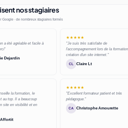
sent nos stagiaires
r Google · de nombreux stagiaires formés
★★★★★
n a été agréable et facile à
"Je suis très satisfaite de
rci"
l'accompagnement lors de la formatio
création d'un site internet."
ie Dejardin
Claire Lt
CL
★★★★★
seille la formation, le
"Excellent formateur patient et très
t au top. Il a beaucoup
pédagogue."
 site en visibilité et en
Christophe Amourette
CA
Affortit