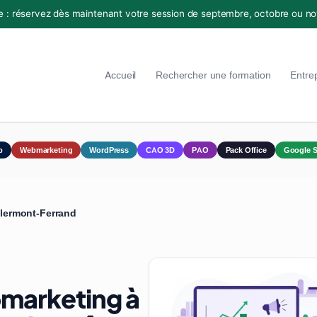
e : réservez dès maintenant votre session de septembre, octobre ou n
Accueil
Rechercher une formation
Entre
p
Webmarketing
WordPress
CAO 3D
PAO
Pack Office
Google S
lermont-Ferrand
marketing à