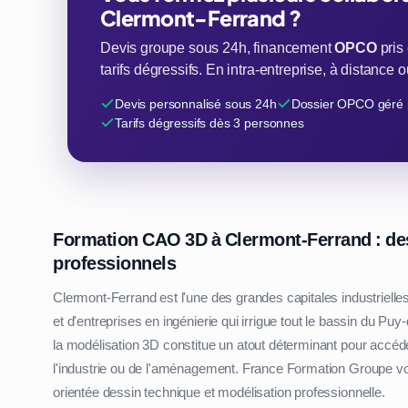
Clermont-Ferrand ?
Devis groupe sous 24h, financement
OPCO
pris
tarifs dégressifs. En intra-entreprise, à distance
Devis personnalisé sous 24h
Dossier OPCO géré 
Tarifs dégressifs dès 3 personnes
Formation CAO 3D à Clermont-Ferrand : dess
professionnels
Clermont-Ferrand est l'une des grandes capitales industriell
et d'entreprises en ingénierie qui irrigue tout le bassin du P
la modélisation 3D constitue un atout déterminant pour accéd
l'industrie ou de l'aménagement. France Formation Groupe 
orientée dessin technique et modélisation professionnelle.