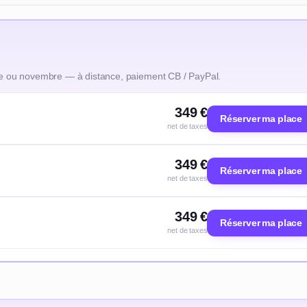
e ou novembre — à distance, paiement CB / PayPal.
349 €
Réserver ma place
net de taxes
349 €
Réserver ma place
net de taxes
349 €
Réserver ma place
net de taxes