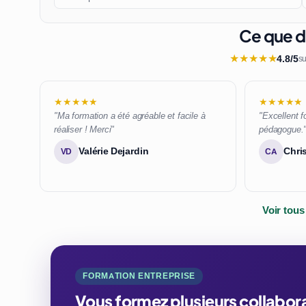
Ce que di
★
★
★
★
★
4.8/5
su
★★★★★
★★★★★
"Ma formation a été agréable et facile à
"Excellent f
réaliser ! Merci"
pédagogue.
Valérie Dejardin
Chri
VD
CA
Voir tous
FORMATION ENTREPRISE
Vous formez plusieurs collabor