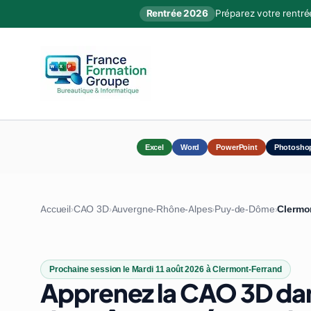
Rentrée 2026
Préparez votre rentré
Excel
Word
PowerPoint
Photosho
Accueil
CAO 3D
Auvergne-Rhône-Alpes
Puy-de-Dôme
Clermo
›
›
›
›
Prochaine session le Mardi 11 août 2026 à Clermont-Ferrand
Apprenez la CAO 3D dan