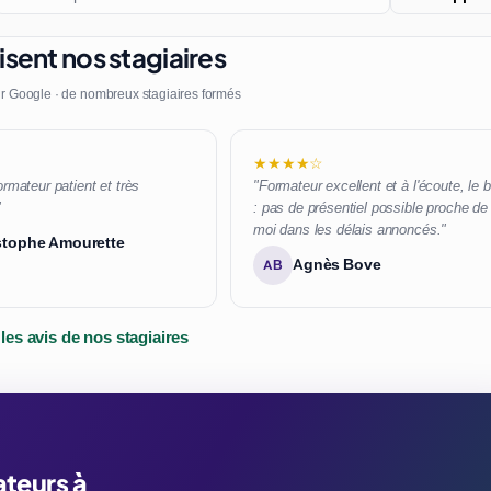
sent nos stagiaires
r Google · de nombreux stagiaires formés
★★★★☆
ormateur patient et très
"Formateur excellent et à l'écoute, le 
"
: pas de présentiel possible proche de
moi dans les délais annoncés."
stophe Amourette
Agnès Bove
AB
 les avis de nos stagiaires
ateurs à