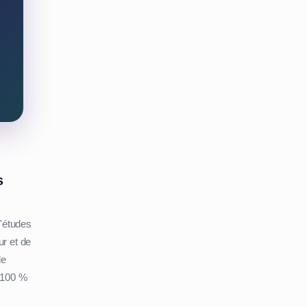
s
d'études
ur et de
de
 100 %