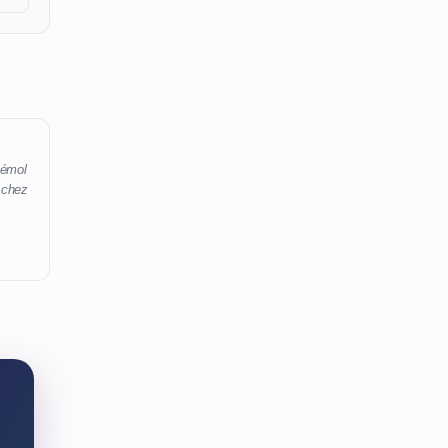
bémol
 chez