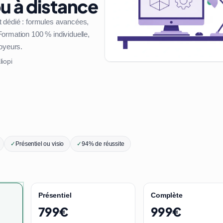
u à distance
 dédié : formules avancées,
ormation 100 % individuelle,
loyeurs.
liopi
✓
Présentiel ou visio
✓
94% de réussite
Présentiel
Complète
799€
999€