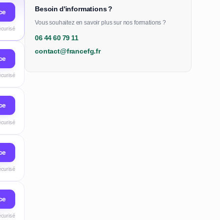
Besoin d'informations ?
ce
Vous souhaitez en savoir plus sur nos formations ?
écurisé
06 44 60 79 11
contact@francefg.fr
ce
écurisé
ce
écurisé
ce
écurisé
ce
écurisé