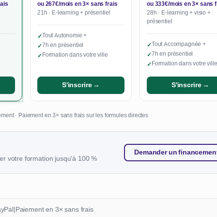
ais
ou 267€/mois en 3× sans frais
ou 333€/mois en 3× sans f
21h · E-learning + présentiel
28h · E-learning + visio +
présentiel
Tout Autonomie +
✓
Tout Accompagnée +
7h en présentiel
✓
✓
7h en présentiel
Formation dans votre ville
✓
✓
Formation dans votre vill
✓
S'inscrire →
S'inscrire →
ment · Paiement en 3× sans frais sur les formules directes
Demander un financemen
r votre formation jusqu'à 100 %
ayPal
|
Paiement en 3× sans frais