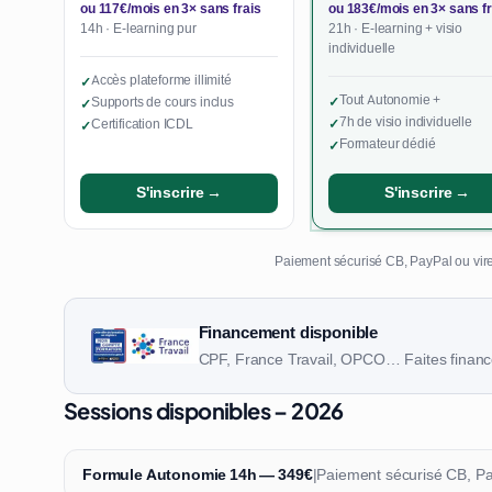
ou 117€/mois en 3× sans frais
ou 183€/mois en 3× sans fr
14h · E-learning pur
21h · E-learning + visio
individuelle
Accès plateforme illimité
✓
Tout Autonomie +
Supports de cours inclus
✓
✓
7h de visio individuelle
Certification ICDL
✓
✓
Formateur dédié
✓
S'inscrire →
S'inscrire →
Paiement sécurisé CB, PayPal ou vire
Financement disponible
CPF, France Travail, OPCO… Faites finance
Sessions disponibles – 2026
Formule Autonomie 14h — 349€
|
Paiement sécurisé CB, P