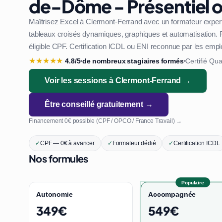
de-Dôme - Présentiel o
Maîtrisez Excel à Clermont-Ferrand avec un formateur expert
tableaux croisés dynamiques, graphiques et automatisation. F
éligible CPF. Certification ICDL ou ENI reconnue par les emp
★
★
★
★
★
4.8/5
de nombreux stagiaires formés
Certifié Qua
•
•
Voir les sessions à Clermont-Ferrand →
Être conseillé gratuitement →
Financement 0€ possible (CPF / OPCO / France Travail) →
✓
CPF — 0€ à avancer
✓
Formateur dédié
✓
Certification ICDL
Nos formules
Populaire
Autonomie
Accompagnée
349€
549€