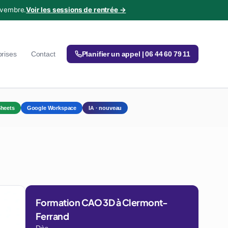
ovembre.
Voir les sessions de rentrée →
prises
Contact
Planifier un appel | 06 44 60 79 11
heets
Google Workspace
IA · nouveau
Formation CAO 3D à Clermont-
Ferrand