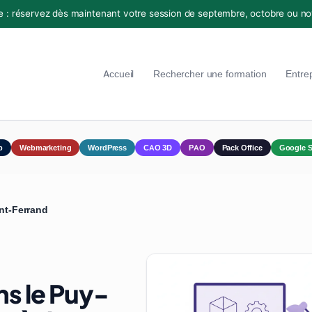
e : réservez dès maintenant votre session de septembre, octobre ou n
Accueil
Rechercher une formation
Entre
p
Webmarketing
WordPress
CAO 3D
PAO
Pack Office
Google S
nt-Ferrand
s le Puy-