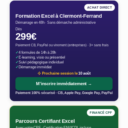
ACHAT DIRECT
Formation Excel à Clermont-Ferrand
Démarrage en 48h · Sans démarche administrative
Dès
299€
Paiement CB, PayPal ou virement (entreprises) · 3× sans frais
✓
4 formules de 14h à 28h
✓
E-learning, visio ou présentiel
✓
Suivi pédagogique individuel
✓
Démarrage immédiat
Prochaine session le
10 août
M'inscrire immédiatement →
Paiement 100% sécurisé · CB, Apple Pay, Google Pay, PayPal
FINANCÉ CPF
Parcours Certifiant Excel
Avec votre CPF · Certification ENI/ICDL incluse