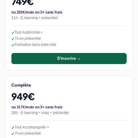
749€
ou 250€/mois en 3× sans frais
21h · E-learning + présentiel
Tout Autonomie +
✓
7h en présentiel
✓
Formation dans votre ville
✓
S'inscrire →
Complète
949€
ou 317€/mois en 3× sans frais
28h · E-learning + visio + présentiel
Tout Accompagnée +
✓
7h en présentiel
✓