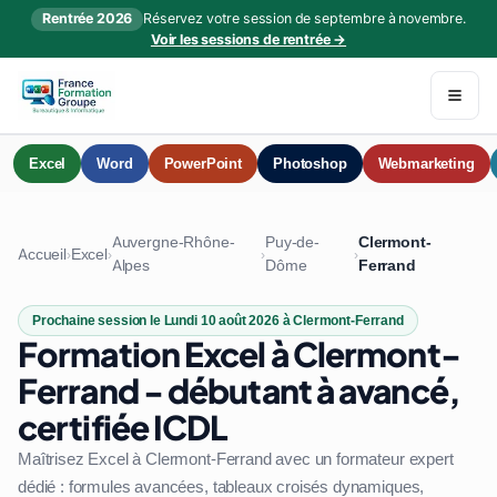
Rentrée 2026
Réservez votre session de septembre à novembre.
Voir les sessions de rentrée →
Excel
Word
PowerPoint
Photoshop
Webmarketing
Auvergne-Rhône-
Puy-de-
Clermont-
Accueil
Excel
›
›
›
›
Alpes
Dôme
Ferrand
Prochaine session le Lundi 10 août 2026 à Clermont-Ferrand
Formation Excel à Clermont-
Ferrand - débutant à avancé,
certifiée ICDL
Maîtrisez Excel à Clermont-Ferrand avec un formateur expert
dédié : formules avancées, tableaux croisés dynamiques,