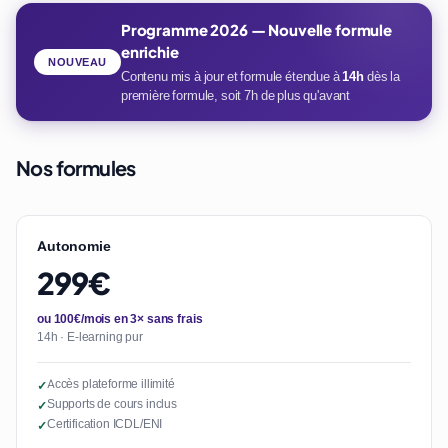
Programme 2026 — Nouvelle formule
enrichie
NOUVEAU
Contenu mis à jour et formule étendue à
14h
dès la
première formule, soit 7h de plus qu'avant
Nos formules
Autonomie
299€
ou 100€/mois en 3× sans frais
14h · E-learning pur
Accès plateforme illimité
✓
Supports de cours inclus
✓
Certification ICDL/ENI
✓