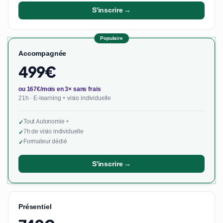
S'inscrire →
Populaire
Accompagnée
499€
ou 167€/mois en 3× sans frais
21h · E-learning + visio individuelle
Tout Autonomie +
✓
7h de visio individuelle
✓
Formateur dédié
✓
S'inscrire →
Présentiel