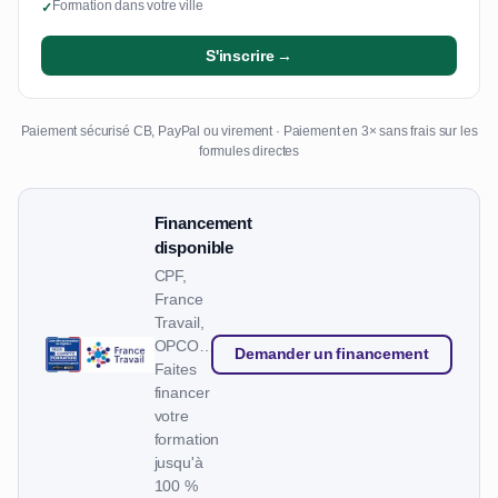
Formation dans votre ville
✓
S'inscrire →
Paiement sécurisé CB, PayPal ou virement · Paiement en 3× sans frais sur les
formules directes
Financement
disponible
CPF,
France
Travail,
OPCO…
Demander un financement
Faites
financer
votre
formation
jusqu'à
100 %