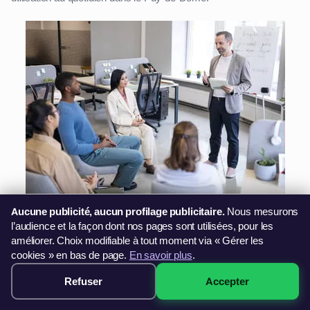
Les entreprises de Clermont-Ferrand et de toute la Auvergne-
Aucune publicité, aucun profilage publicitaire.
Nous mesurons
Rhône-Alpes recherchent de plus en plus des collaborateurs
l’audience et la façon dont nos pages sont utilisées, pour les
capables d'exploiter pleinement les fonctionnalités avancées
améliorer. Choix modifiable à tout moment via « Gérer les
cookies » en bas de page.
En savoir plus
.
d'Excel. Maîtriser les tableaux croisés dynamiques, les fonctions
de calcul avancées, ou encore Power Pivot permet de gagner un
Refuser
Accepter
299€ · Voir les sessions →
temps précieux et d'améliorer la prise de décision grâce à des