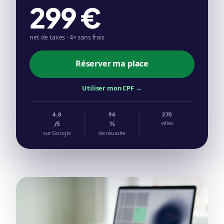
299 €
net de taxes · 4× sans frais
Réserver ma place
Utiliser mon CPF →
4,8
94
270
villes
/5
%
sur Google
de réussite