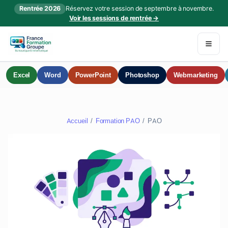
Rentrée 2026
Réservez votre session de septembre à novembre.
Voir les sessions de rentrée →
Excel
Word
PowerPoint
Photoshop
Webmarketing
Accueil
/
Formation PAO
/ PAO