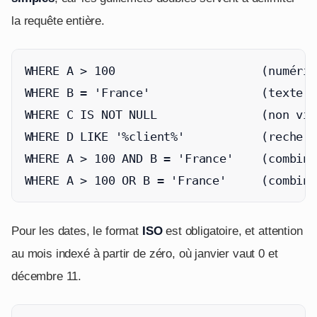
la requête entière.
WHERE A > 100                     (numériq
WHERE B = 'France'                (texte, 
WHERE C IS NOT NULL               (non vid
WHERE D LIKE '%client%'           (recherc
WHERE A > 100 AND B = 'France'    (combina
WHERE A > 100 OR B = 'France'     (combina
Pour les dates, le format
ISO
est obligatoire, et attention
au mois indexé à partir de zéro, où janvier vaut 0 et
décembre 11.