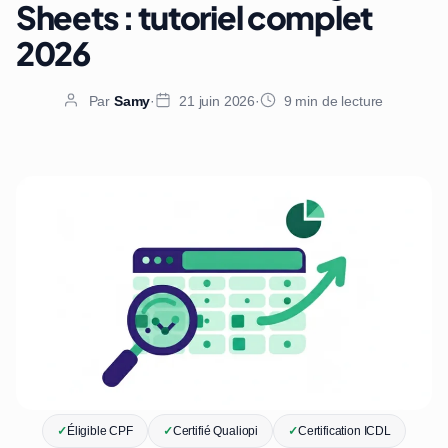
Sheets : tutoriel complet
2026
Par
Samy
·
21 juin 2026
·
9 min de lecture
✓
Éligible CPF
✓
Certifié Qualiopi
✓
Certification ICDL