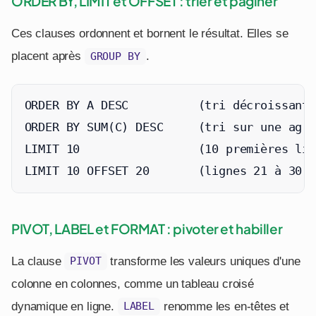
ORDER BY, LIMIT et OFFSET : trier et paginer
Ces clauses ordonnent et bornent le résultat. Elles se
placent après
.
GROUP BY
ORDER BY A DESC          (tri décroissant)

ORDER BY SUM(C) DESC     (tri sur une agré
LIMIT 10                 (10 premières lig
LIMIT 10 OFFSET 20       (lignes 21 à 30, 
PIVOT, LABEL et FORMAT : pivoter et habiller
La clause
transforme les valeurs uniques d'une
PIVOT
colonne en colonnes, comme un tableau croisé
dynamique en ligne.
renomme les en-têtes et
LABEL