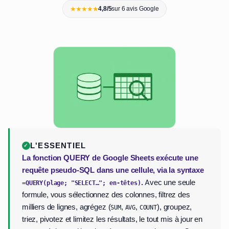
★★★★★
4,8/5
sur 6 avis Google
L'ESSENTIEL
La fonction QUERY de Google Sheets exécute une
requête pseudo-SQL dans une cellule, via la syntaxe
.
Avec une seule
=QUERY(plage; "SELECT…"; en-têtes)
formule, vous sélectionnez des colonnes, filtrez des
milliers de lignes, agrégez (
,
,
), groupez,
SUM
AVG
COUNT
triez, pivotez et limitez les résultats, le tout mis à jour en