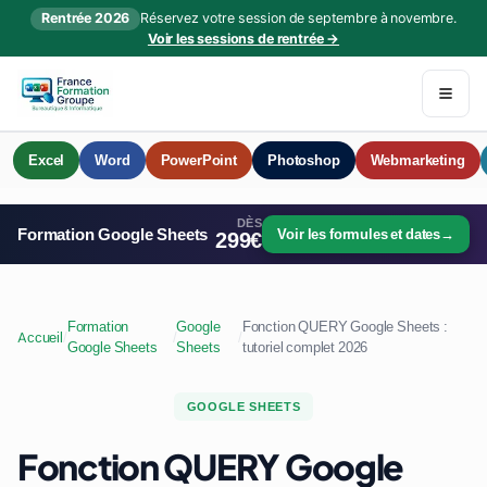
Rentrée 2026
Réservez votre session de septembre à novembre.
Voir les sessions de rentrée →
Excel
Word
PowerPoint
Photoshop
Webmarketing
DÈS
Formation Google Sheets
Voir les formules et dates
→
299€
Formation
Google
Fonction QUERY Google Sheets :
Accueil
/
/
/
Google Sheets
Sheets
tutoriel complet 2026
GOOGLE SHEETS
Fonction QUERY Google