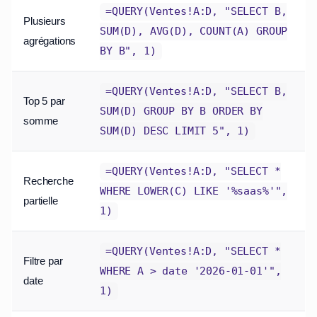
=QUERY(Ventes!A:D, "SELECT B,
Plusieurs
SUM(D), AVG(D), COUNT(A) GROUP
agrégations
BY B", 1)
=QUERY(Ventes!A:D, "SELECT B,
Top 5 par
SUM(D) GROUP BY B ORDER BY
somme
SUM(D) DESC LIMIT 5", 1)
=QUERY(Ventes!A:D, "SELECT *
Recherche
WHERE LOWER(C) LIKE '%saas%'",
partielle
1)
=QUERY(Ventes!A:D, "SELECT *
Filtre par
WHERE A > date '2026-01-01'",
date
1)