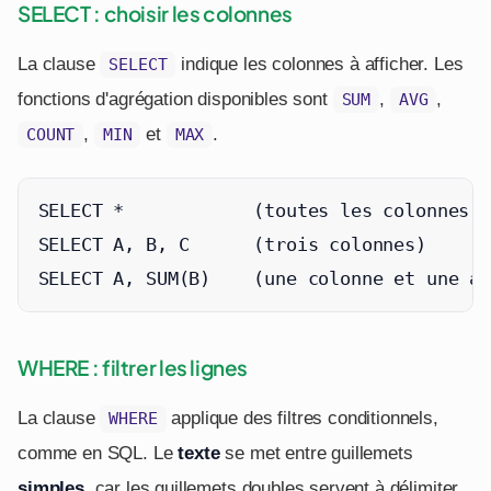
SELECT : choisir les colonnes
La clause
indique les colonnes à afficher. Les
SELECT
fonctions d'agrégation disponibles sont
,
,
SUM
AVG
,
et
.
COUNT
MIN
MAX
SELECT *            (toutes les colonnes)

SELECT A, B, C      (trois colonnes)

SELECT A, SUM(B)    (une colonne et une ag
WHERE : filtrer les lignes
La clause
applique des filtres conditionnels,
WHERE
comme en SQL. Le
texte
se met entre guillemets
simples
, car les guillemets doubles servent à délimiter