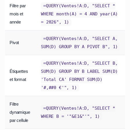
Filtre par
=QUERY(Ventes!A:D, "SELECT *
mois et
WHERE month(A) = 4 AND year(A)
année
= 2026", 1)
=QUERY(Ventes!A:D, "SELECT A,
Pivot
SUM(D) GROUP BY A PIVOT B", 1)
=QUERY(Ventes!A:D, "SELECT B,
Étiquettes
SUM(D) GROUP BY B LABEL SUM(D)
et format
'Total CA' FORMAT SUM(D)
'#,##0 €'", 1)
Filtre
=QUERY(Ventes!A:D, "SELECT *
dynamique
WHERE B = '"&E1&"'", 1)
par cellule