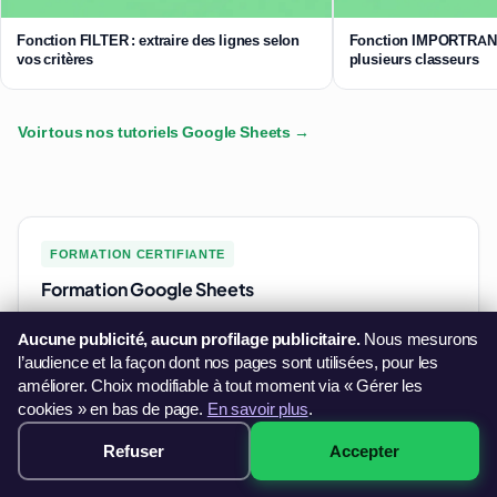
Fonction FILTER : extraire des lignes selon
Fonction IMPORTRANG
vos critères
plusieurs classeurs
Voir tous nos tutoriels Google Sheets →
FORMATION CERTIFIANTE
Formation Google Sheets
★★★★★
4,8/5
sur 6 avis Google
Aucune publicité, aucun profilage publicitaire.
Nous mesurons
l’audience et la façon dont nos pages sont utilisées, pour les
299€
améliorer. Choix modifiable à tout moment via « Gérer les
cookies » en bas de page.
En savoir plus
.
Paiement sécurisé · 3× sans frais
Formation Google Sheets
Refuser
Accepter
Réserver →
dès 299€
Certification ICDL (Tableur) reconnue