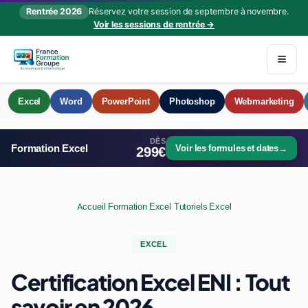
Rentrée 2026
Réservez votre session de septembre à novembre.
Voir les sessions de rentrée →
Excel
Word
PowerPoint
Photoshop
Webmarketing
DÈS
Formation Excel
Voir les formules et dates
→
299€
Accueil
/
Formation Excel
/
Tutoriels Excel
EXCEL
Certification Excel ENI : Tout
savoir en 2026