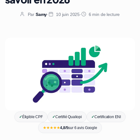
Par
Samy
·
10 juin 2025
·
6 min de lecture
✓
Éligible CPF
✓
Certifié Qualiopi
✓
Certification ENI
★★★★★
4,8/5
sur 6 avis Google