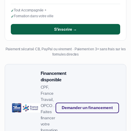
Tout Accompagnée +
✓
Formation dans votre ville
✓
S'inscrire →
Paiement sécurisé CB, PayPal ou virement · Paiement en 3× sans frais sur les
formules directes
Financement
disponible
CPF,
France
Travail,
OPCO…
Demander un financement
Faites
financer
votre
formation