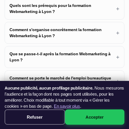
Quels sont les prérequis pour la formation
+
Webmarketing à Lyon ?
Comment s'organise concrètement la formation
+
Webmarketing à Lyon ?
Que se passe-t-il après la formation Webmarketing à
+
Lyon ?
Comment se porte le marché de l'emploi bureautique
+
à Lyon ?
Aucune publicité, aucun profilage publicitaire.
Nous mesurons
l’audience et la façon dont nos pages sont utilisées, pour les
améliorer. Choix modifiable à tout moment via « Gérer les
Combien je paie de ma poche avec mon CPF pour la
+
cookies » en bas de page.
En savoir plus
.
formation Webmarketing à Lyon ?
Refuser
Accepter
1999€ · Voir les sessions →
Que faire si mon Identité Numérique La Poste n'est