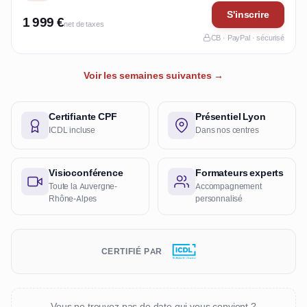
S'inscrire
1 999 €
net de taxes
CB · PayPal · sécurisé
Voir les semaines suivantes →
Certifiante CPF
Présentiel Lyon
ICDL incluse
Dans nos centres
Visioconférence
Formateurs experts
Toute la Auvergne-
Accompagnement
Rhône-Alpes
personnalisé
CERTIFIÉ PAR
Vous ne trouvez pas de date qui vous convient ?