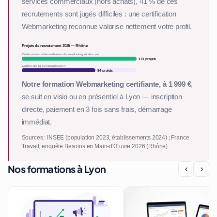
services commerciaux (hors achats), 41 % de ces
recrutements sont jugés difficiles : une certification
Webmarketing reconnue valorise nettement votre profil.
Projets de recrutement 2026 — Rhône
Professions intermédiaires du marketing et des ser…
131 projets
Cadres de la communication
84 projets
Notre formation Webmarketing certifiante, à 1 999 €
,
se suit en visio ou en présentiel à Lyon — inscription
directe, paiement en 3 fois sans frais, démarrage
immédiat.
Sources : INSEE (population 2023, établissements 2024) ; France
Travail, enquête Besoins en Main-d'Œuvre 2026 (Rhône).
Nos formations à Lyon
‹
›