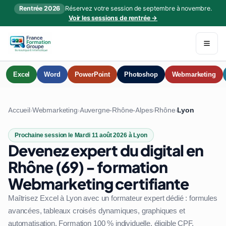
Rentrée 2026
Réservez votre session de septembre à novembre.
Voir les sessions de rentrée →
Excel
Word
PowerPoint
Photoshop
Webmarketing
Accueil
Webmarketing
Auvergne-Rhône-Alpes
Rhône
Lyon
›
›
›
›
Prochaine session le Mardi 11 août 2026 à Lyon
Devenez expert du digital en
Rhône (69) - formation
Webmarketing certifiante
Maîtrisez Excel à Lyon avec un formateur expert dédié : formules
avancées, tableaux croisés dynamiques, graphiques et
automatisation. Formation 100 % individuelle, éligible CPF.