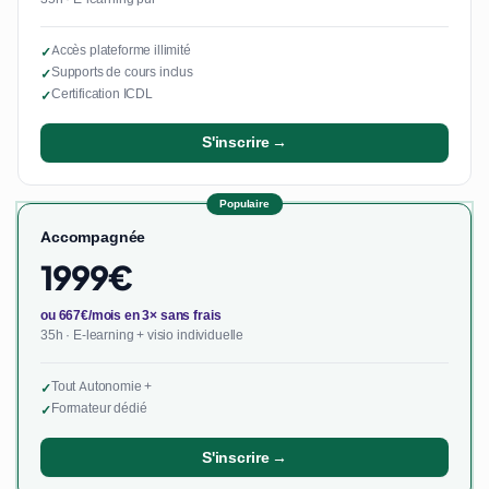
Accès plateforme illimité
✓
Supports de cours inclus
✓
Certification ICDL
✓
S'inscrire →
Populaire
Accompagnée
1999€
ou 667€/mois en 3× sans frais
35h · E-learning + visio individuelle
Tout Autonomie +
✓
Formateur dédié
✓
S'inscrire →