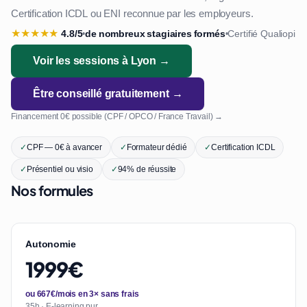
Certification ICDL ou ENI reconnue par les employeurs.
★
★
★
★
★
4.8/5
de nombreux stagiaires formés
Certifié Qualiopi
•
•
Voir les sessions à Lyon →
Être conseillé gratuitement →
Financement 0€ possible (CPF / OPCO / France Travail) →
✓
CPF — 0€ à avancer
✓
Formateur dédié
✓
Certification ICDL
✓
Présentiel ou visio
✓
94% de réussite
Nos formules
Autonomie
1999€
ou 667€/mois en 3× sans frais
35h · E-learning pur