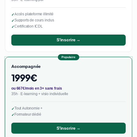
Accès plateforme illimité
✓
Supports de cours inclus
✓
Certification ICDL
✓
S'inscrire →
Populaire
Accompagnée
1999€
ou 667€/mois en 3× sans frais
35h · E-learning + visio individuelle
Tout Autonomie +
✓
Formateur dédié
✓
S'inscrire →