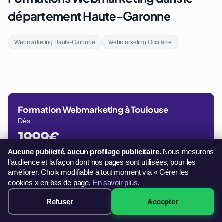
département Haute-Garonne
Webmarketing Haute-Garonne
Webmarketing Occitanie
Formation Webmarketing à Toulouse
Dès
1999€
Aucune publicité, aucun profilage publicitaire.
Nous mesurons
Paiement en 3× sans frais
l’audience et la façon dont nos pages sont utilisées, pour les
Voir les sessions disponibles →
améliorer. Choix modifiable à tout moment via « Gérer les
cookies » en bas de page.
En savoir plus
.
32 sessions disponibles à Toulouse
Paiement 3× sans frais · démarrage immédiat →
Refuser
Accepter
1999€ · Voir les sessions →