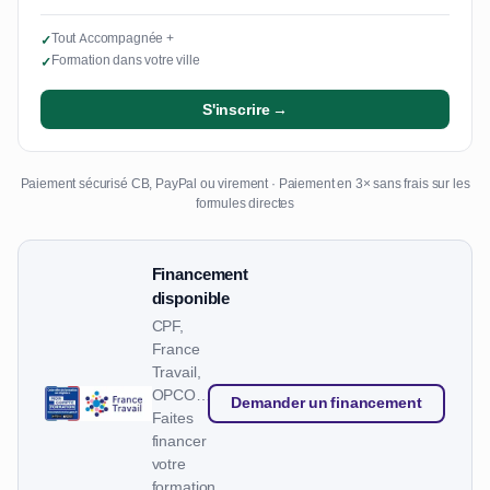
Tout Accompagnée +
✓
Formation dans votre ville
✓
S'inscrire →
Paiement sécurisé CB, PayPal ou virement · Paiement en 3× sans frais sur les
formules directes
Financement
disponible
CPF,
France
Travail,
OPCO…
Demander un financement
Faites
financer
votre
formation