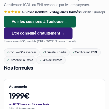
Certification ICDL ou ENI reconnue par les employeurs.
★
★
★
★
★
4.8/5
de nombreux stagiaires formés
Certifié Qualiopi
•
•
Voir les sessions à Toulouse →
Être conseillé gratuitement →
Financement 0€ possible (CPF / OPCO / France Travail) →
✓
CPF — 0€ à avancer
✓
Formateur dédié
✓
Certification ICDL
✓
Présentiel ou visio
✓
94% de réussite
Nos formules
Autonomie
1999€
ou 667€/mois en 3× sans frais
35h · E-learning pur