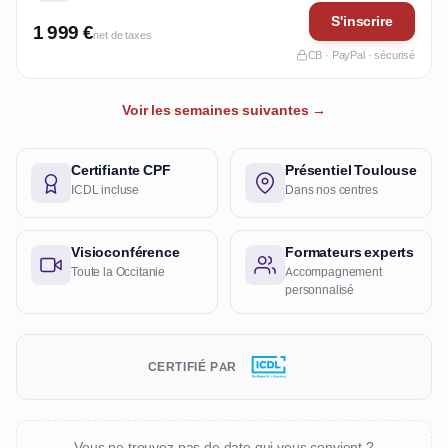
S'inscrire
1 999 €
net de taxes
CB · PayPal · sécurisé
Voir les semaines suivantes →
Certifiante CPF
Présentiel Toulouse
ICDL incluse
Dans nos centres
Visioconférence
Formateurs experts
Toute la Occitanie
Accompagnement
personnalisé
CERTIFIÉ PAR
Vous ne trouvez pas de date qui vous convient ?