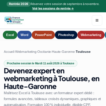
Rentrée 2026
Réservez votre session de septembre à novembre.
Voir les sessions de rentrée →
Excel
Word
PowerPoint
Photoshop
Webmarketing
Accueil
Webmarketing
Occitanie
Haute-Garonne
Toulouse
›
›
›
›
Prochaine session le Mardi 11 août 2026 à Toulouse
Devenez expert en
webmarketing à Toulouse, en
Haute-Garonne
Maîtrisez Excel à Toulouse avec un formateur expert dédié :
formules avancées, tableaux croisés dynamiques, graphiques et
automatisation. Formation 100 % individuelle, éligible CPF.