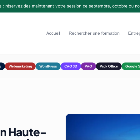
e : réservez dès maintenant votre session de septembre, octobre ou n
Accueil
Rechercher une formation
Entre
p
Webmarketing
WordPress
CAO 3D
PAO
Pack Office
Google S
en Haute-