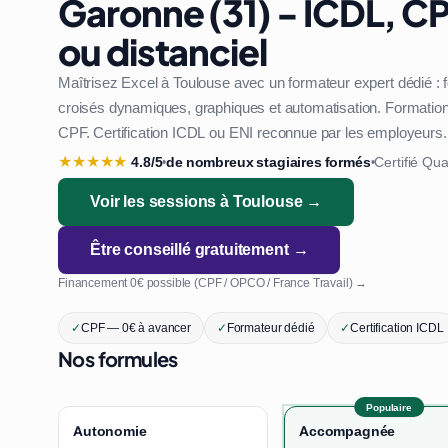
Garonne (31) - ICDL, CP
ou distanciel
Maîtrisez Excel à Toulouse avec un formateur expert dédié :
croisés dynamiques, graphiques et automatisation. Formation 1
CPF. Certification ICDL ou ENI reconnue par les employeurs.
★
★
★
★
★
4.8/5
de nombreux stagiaires formés
Certifié Qua
•
•
Voir les sessions à Toulouse →
Être conseillé gratuitement →
Financement 0€ possible (CPF / OPCO / France Travail) →
✓
CPF — 0€ à avancer
✓
Formateur dédié
✓
Certification ICDL
Nos formules
Populaire
Autonomie
Accompagnée