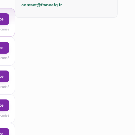
contact@francefg.fr
ce
écurisé
ce
écurisé
ce
écurisé
ce
écurisé
ce