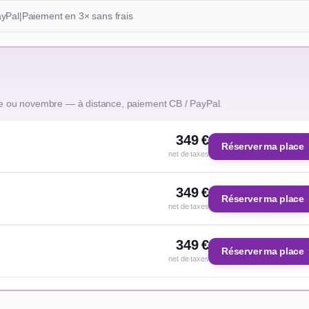
ayPal
|
Paiement en 3× sans frais
e ou novembre — à distance, paiement CB / PayPal.
349 €
Réserver ma place
net de taxes
349 €
Réserver ma place
net de taxes
349 €
Réserver ma place
net de taxes