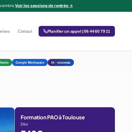
ovembre.
Voir les sessions de rentrée →
prises
Contact
Planifier un appel | 06 44 60 79 11
heets
Google Workspace
IA · nouveau
Formation PAO à Toulouse
Dès