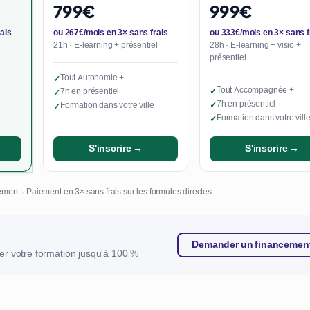
799€
999€
ais
ou 267€/mois en 3× sans frais
ou 333€/mois en 3× sans f
21h · E-learning + présentiel
28h · E-learning + visio +
présentiel
Tout Autonomie +
✓
Tout Accompagnée +
7h en présentiel
✓
✓
7h en présentiel
Formation dans votre ville
✓
✓
Formation dans votre vill
✓
S'inscrire →
S'inscrire →
ment · Paiement en 3× sans frais sur les formules directes
Demander un financemen
r votre formation jusqu'à 100 %