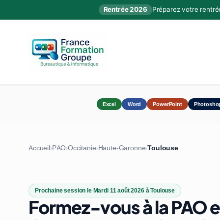
Rentrée 2026
Préparez votre rentré
Excel
Word
PowerPoint
Photosho
Accueil
PAO
Occitanie
Haute-Garonne
Toulouse
›
›
›
›
Prochaine session le Mardi 11 août 2026 à Toulouse
Formez-vous à la PAO 