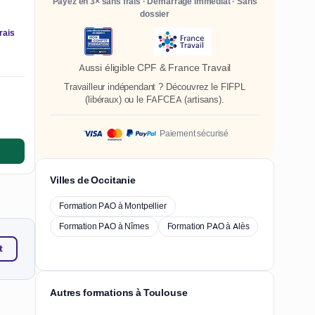
Payez en 3× sans frais · Démarrage immédiat · Sans
dossier
rais
Aussi éligible CPF & France Travail
Travailleur indépendant ? Découvrez le
FIFPL
(libéraux) ou le
FAFCEA
(artisans).
e
Paiement sécurisé
Villes de Occitanie
Formation PAO à Montpellier
Formation PAO à Nîmes
Formation PAO à Alès
t
Autres formations à Toulouse