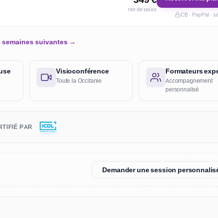
net de taxes
CB · PayPal · s
es semaines suivantes →
ouse
Visioconférence
Formateurs expe
Toute la Occitanie
Accompagnement
personnalisé
TIFIÉ PAR
Demander une session personnalis