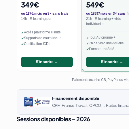
349€
549€
ou 117€/mois en 3× sans frais
ou 183€/mois en 3× sans fr
14h · E-learning pur
21h · E-learning + visio
individuelle
Accès plateforme illimité
✓
Tout Autonomie +
Supports de cours inclus
✓
✓
7h de visio individuelle
Certification ICDL
✓
✓
Formateur dédié
✓
S'inscrire →
S'inscrire →
Paiement sécurisé CB, PayPal ou vire
Financement disponible
CPF, France Travail, OPCO… Faites finance
Sessions disponibles – 2026