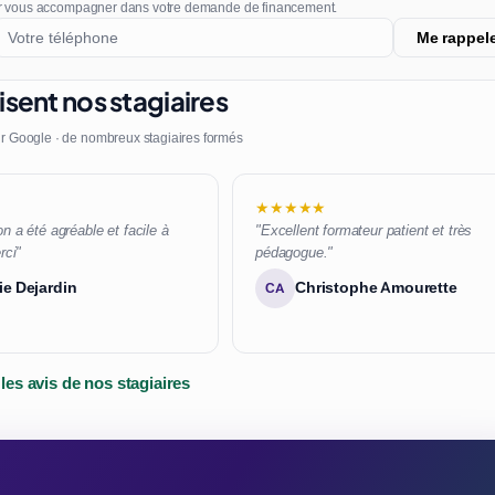
r vous accompagner dans votre demande de financement.
Me rappel
sent nos stagiaires
r Google · de nombreux stagiaires formés
★★★★★
n a été agréable et facile à
"Excellent formateur patient et très
rci"
pédagogue."
ie Dejardin
Christophe Amourette
CA
 les avis de nos stagiaires