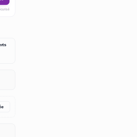
écurisé
rts
ée