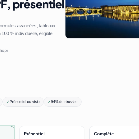
F, présentiel
 formules avancées, tableaux
00 % individuelle, éligible
liopi
✓
Présentiel ou visio
✓
94% de réussite
Présentiel
Complète