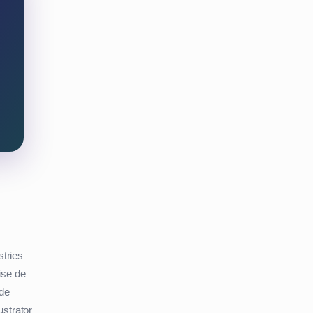
u
tries
ise de
 de
ustrator