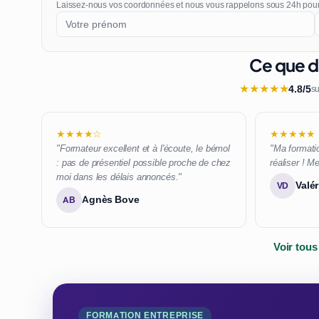
Laissez-nous vos coordonnées et nous vous rappelons sous 24h pou
Ce que di
★
★
★
★
★
4.8/5
su
★★★★☆
★★★★★
"Formateur excellent et à l'écoute, le bémol
"Ma formatio
: pas de présentiel possible proche de chez
réaliser ! Me
moi dans les délais annoncés."
Valér
VD
Agnès Bove
AB
Voir tous
FORMATION ENTREPRISE