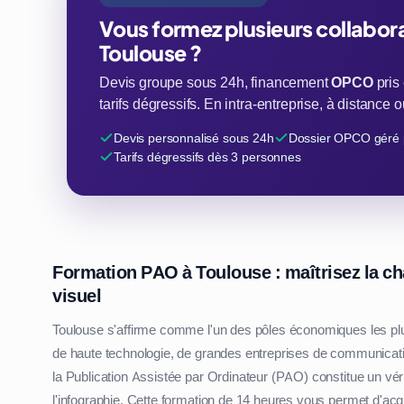
Vous formez plusieurs collabor
Toulouse ?
Devis groupe sous 24h, financement
OPCO
pris
tarifs dégressifs. En intra-entreprise, à distance
Devis personnalisé sous 24h
Dossier OPCO géré 
Tarifs dégressifs dès 3 personnes
Formation PAO à Toulouse : maîtrisez la ch
visuel
Toulouse s'affirme comme l'un des pôles économiques les plu
de haute technologie, de grandes entreprises de communicatio
la Publication Assistée par Ordinateur (PAO) constitue un vé
l'infographie. Cette formation de 14 heures vous permet d'ac