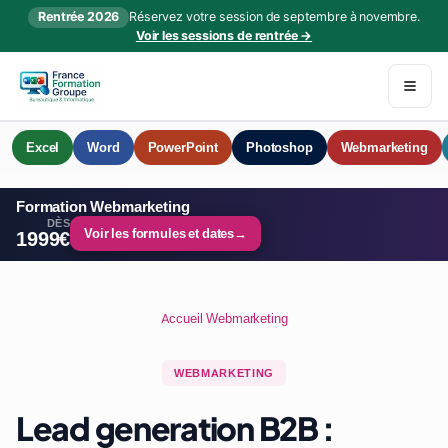
Rentrée 2026
Réservez votre session de septembre à novembre.
Voir les sessions de rentrée →
Excel
Word
PowerPoint
Photoshop
Webmarketing
Formation Webmarketing
DÈS
Voir les formules et dates
→
1999€
Accueil
/
Webmarketing
WEBMARKETING
Lead generation B2B :