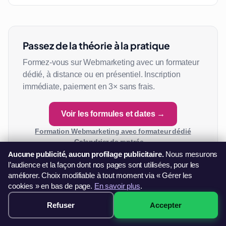
Passez de la théorie à la pratique
Formez-vous sur Webmarketing avec un formateur
dédié, à distance ou en présentiel. Inscription
immédiate, paiement en 3× sans frais.
Voir les formules et dates →
Formation Webmarketing avec formateur dédié
Calendrier de rentrée →
Aucune publicité, aucun profilage publicitaire.
Nous mesurons
l’audience et la façon dont nos pages sont utilisées, pour les
améliorer. Choix modifiable à tout moment via « Gérer les
cookies » en bas de page.
En savoir plus
.
À lire ensuite
Formation Webmarketing
Refuser
Accepter
Réserver →
dès 1999€