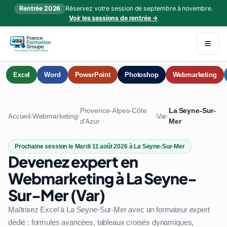
Rentrée 2026
Réservez votre session de septembre à novembre.
Voir les sessions de rentrée →
Excel
Word
PowerPoint
Photoshop
Webmarketing
Provence-Alpes-Côte
La Seyne-Sur-
Accueil
Webmarketing
Var
›
›
›
›
d'Azur
Mer
Prochaine session le Mardi 11 août 2026 à La Seyne-Sur-Mer
Devenez expert en
Webmarketing à La Seyne-
Sur-Mer (Var)
Maîtrisez Excel à La Seyne-Sur-Mer avec un formateur expert
dédié : formules avancées, tableaux croisés dynamiques,