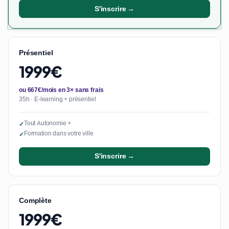
S'inscrire →
Présentiel
1999€
ou 667€/mois en 3× sans frais
35h · E-learning + présentiel
Tout Autonomie +
✓
Formation dans votre ville
✓
S'inscrire →
Complète
1999€