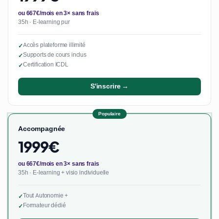
ou 667€/mois en 3× sans frais
35h · E-learning pur
Accès plateforme illimité
✓
Supports de cours inclus
✓
Certification ICDL
✓
S'inscrire →
Populaire
Accompagnée
1999€
ou 667€/mois en 3× sans frais
35h · E-learning + visio individuelle
Tout Autonomie +
✓
Formateur dédié
✓