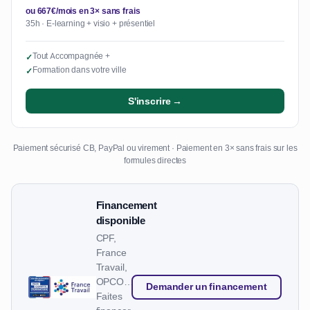
ou 667€/mois en 3× sans frais
35h · E-learning + visio + présentiel
Tout Accompagnée +
✓
Formation dans votre ville
✓
S'inscrire →
Paiement sécurisé CB, PayPal ou virement · Paiement en 3× sans frais sur les
formules directes
Financement
disponible
CPF,
France
Travail,
OPCO…
Demander un financement
Faites