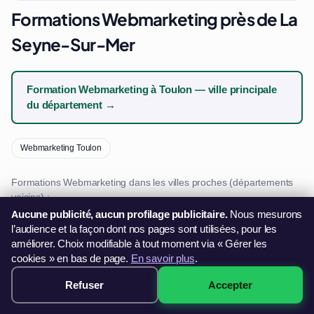
Formations Webmarketing près de La
Seyne-Sur-Mer
Formation Webmarketing à Toulon — ville principale
du département →
Webmarketing Toulon
Formations Webmarketing dans les villes proches (départements
voisins) :
Aucune publicité, aucun profilage publicitaire.
Nous mesurons
l’audience et la façon dont nos pages sont utilisées, pour les
Webmarketing Marseille · 47 km
améliorer. Choix modifiable à tout moment via « Gérer les
Webmarketing Aix-En-Provence · 59 km
cookies » en bas de page.
En savoir plus
.
Webmarketing Marignane · 65 km
Refuser
Accepter
1999€ · Voir les sessions →
Webmarketing Var
Webmarketing Provence-Alpes-Côte d'Azur