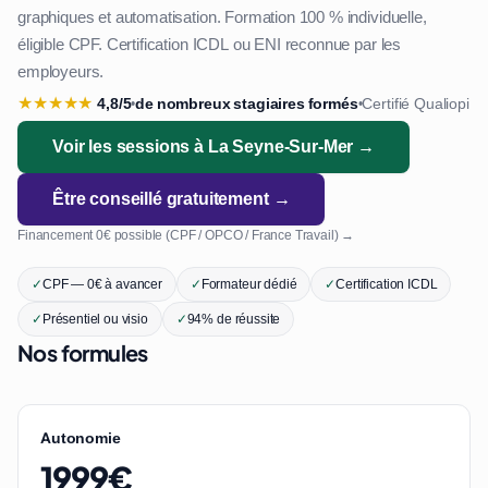
graphiques et automatisation. Formation 100 % individuelle,
éligible CPF. Certification ICDL ou ENI reconnue par les
employeurs.
★
★
★
★
★
4,8/5
de nombreux stagiaires formés
Certifié Qualiopi
•
•
Voir les sessions à La Seyne-Sur-Mer →
Être conseillé gratuitement →
Financement 0€ possible (CPF / OPCO / France Travail) →
✓
CPF — 0€ à avancer
✓
Formateur dédié
✓
Certification ICDL
✓
Présentiel ou visio
✓
94% de réussite
Nos formules
Autonomie
1999€