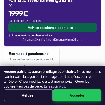
Formation Webmarketing à Istres
Dès
1999€
Paiement en 3× sans frais
Voir les sessions disponibles →
2 sessions disponibles à Istres
Paiement 3× sans frais · démarrage immédiat →
Être rappelé gratuitement
Un conseiller vous rappelle sous 24h
Aucune publicité, aucun profilage publicitaire.
Nous mesurons
l’audience et la façon dont nos pages sont utilisées, pour les
Me rappeler sous 24h
améliorer. Choix modifiable à tout moment via « Gérer les
cookies » en bas de page.
En savoir plus
.
Refuser
Accepter
1999€ · Voir les sessions →