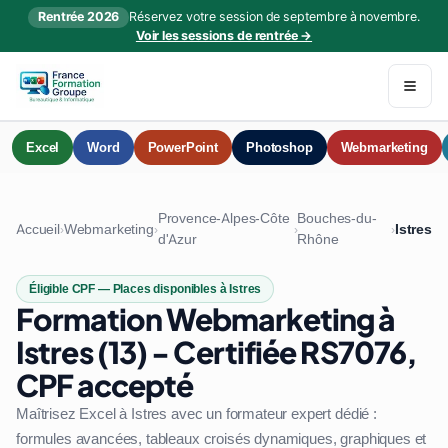
Rentrée 2026
Réservez votre session de septembre à novembre.
Voir les sessions de rentrée →
Excel
Word
PowerPoint
Photoshop
Webmarketing
Provence-Alpes-Côte
Bouches-du-
Accueil
Webmarketing
Istres
›
›
›
›
d'Azur
Rhône
Éligible CPF — Places disponibles à Istres
Formation Webmarketing à
Istres (13) - Certifiée RS7076,
CPF accepté
Maîtrisez Excel à Istres avec un formateur expert dédié :
formules avancées, tableaux croisés dynamiques, graphiques et