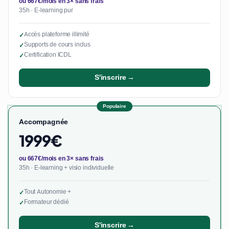
ou 667€/mois en 3× sans frais
35h · E-learning pur
Accès plateforme illimité
✓
Supports de cours inclus
✓
Certification ICDL
✓
S'inscrire →
Populaire
Accompagnée
1999€
ou 667€/mois en 3× sans frais
35h · E-learning + visio individuelle
Tout Autonomie +
✓
Formateur dédié
✓
S'inscrire →