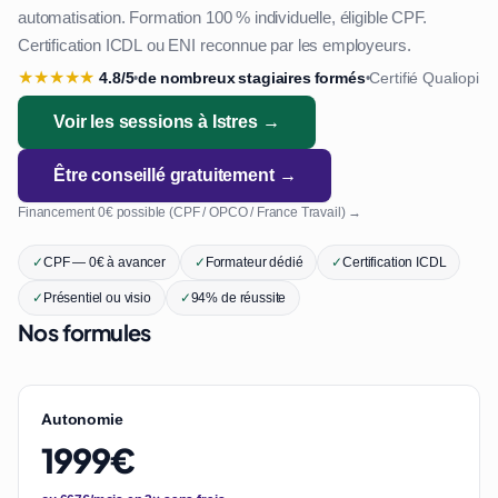
automatisation. Formation 100 % individuelle, éligible CPF.
Certification ICDL ou ENI reconnue par les employeurs.
★
★
★
★
★
4.8/5
de nombreux stagiaires formés
Certifié Qualiopi
•
•
Voir les sessions à Istres →
Être conseillé gratuitement →
Financement 0€ possible (CPF / OPCO / France Travail) →
✓
CPF — 0€ à avancer
✓
Formateur dédié
✓
Certification ICDL
✓
Présentiel ou visio
✓
94% de réussite
Nos formules
Autonomie
1999€