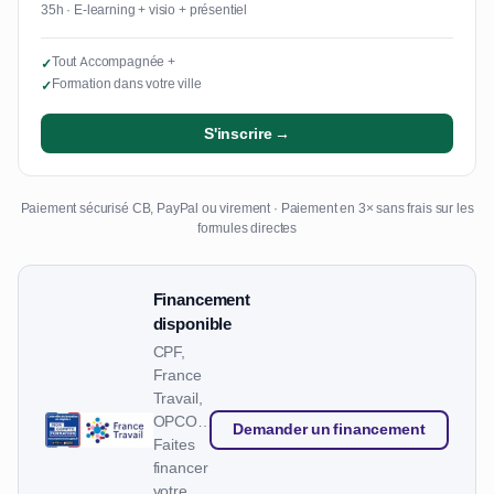
35h · E-learning + visio + présentiel
Tout Accompagnée +
✓
Formation dans votre ville
✓
S'inscrire →
Paiement sécurisé CB, PayPal ou virement · Paiement en 3× sans frais sur les
formules directes
Financement
disponible
CPF,
France
Travail,
OPCO…
Demander un financement
Faites
financer
votre