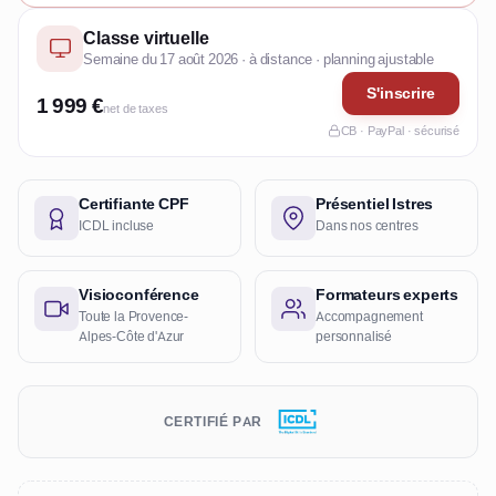
Classe virtuelle
Semaine du 17 août 2026 · à distance · planning ajustable
S'inscrire
1 999 €
net de taxes
CB · PayPal · sécurisé
Certifiante CPF
Présentiel Istres
ICDL incluse
Dans nos centres
Visioconférence
Formateurs experts
Toute la Provence-
Accompagnement
Alpes-Côte d'Azur
personnalisé
CERTIFIÉ PAR