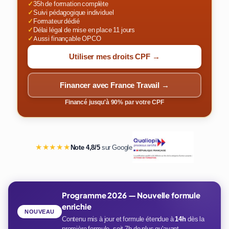
✓
35h de formation complète
✓
Suivi pédagogique individuel
✓
Formateur dédié
✓
Délai légal de mise en place 11 jours
✓
Aussi finançable OPCO
Utiliser mes droits CPF →
Financer avec France Travail →
Financé jusqu'à 90% par votre CPF
★★★★★
Note 4,8/5
sur Google
Programme 2026 — Nouvelle formule
enrichie
NOUVEAU
Contenu mis à jour et formule étendue à
14h
dès la
première formule, soit 7h de plus qu'avant