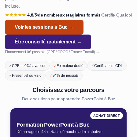
incluse.
★
★
★
★
★
4,8/5
de nombreux stagiaires formés
Certifié Qualiopi
•
•
Voir les sessions à Buc →
Être conseillé gratuitement →
Financement 0€ possible (CPF / OPCO / France Travail) →
✓
CPF — 0€ à avancer
✓
Formateur dédié
✓
Certification ICDL
✓
Présentiel ou visio
✓
94% de réussite
Choisissez votre parcours
Deux solutions pour apprendre PowerPoint à Buc
ACHAT DIRECT
Formation PowerPoint à Buc
Démarrage en 48h · Sans démarche administrative