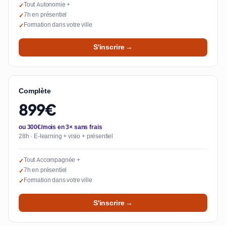
Tout Autonomie +
✓
7h en présentiel
✓
Formation dans votre ville
✓
S'inscrire →
Complète
899€
ou 300€/mois en 3× sans frais
28h · E-learning + visio + présentiel
Tout Accompagnée +
✓
7h en présentiel
✓
Formation dans votre ville
✓
S'inscrire →