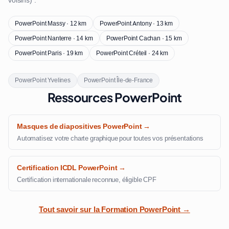
voisins) :
PowerPoint Massy · 12 km
PowerPoint Antony · 13 km
PowerPoint Nanterre · 14 km
PowerPoint Cachan · 15 km
PowerPoint Paris · 19 km
PowerPoint Créteil · 24 km
PowerPoint Yvelines
PowerPoint Île-de-France
Ressources PowerPoint
Masques de diapositives PowerPoint →
Automatisez votre charte graphique pour toutes vos présentations
Certification ICDL PowerPoint →
Certification internationale reconnue, éligible CPF
Tout savoir sur la Formation PowerPoint →