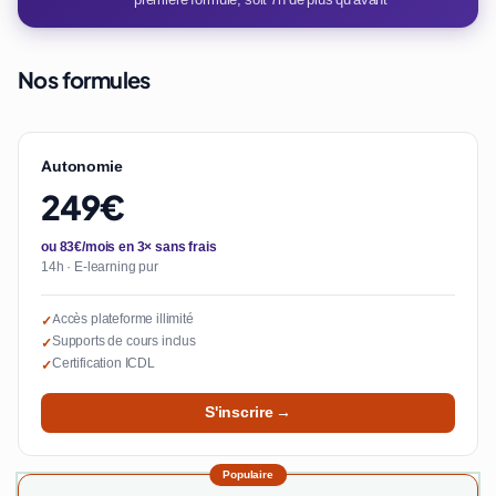
Nos formules
Autonomie
249€
ou 83€/mois en 3× sans frais
14h · E-learning pur
Accès plateforme illimité
✓
Supports de cours inclus
✓
Certification ICDL
✓
S'inscrire →
Populaire