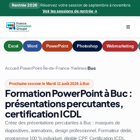
Rentrée 2026
Réservez votre session de septembre à novembre.
Voir les sessions de rentrée →
Excel
Word
PowerPoint
Photoshop
Webmarketing
Accueil
PowerPoint
Île-de-France
Yvelines
Buc
›
›
›
›
Prochaine session le Mardi 11 août 2026 à Buc
Formation PowerPoint à Buc :
présentations percutantes,
certification ICDL
Créez des présentations percutantes à Buc : masques de
diapositives, animations, design professionnel. Formateur dédié,
programme 100 % individuel, éligible CPF. Certification ICDL