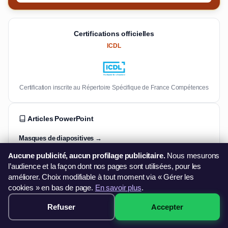
Certifications officielles
ICDL
Certification inscrite au Répertoire Spécifique de France Compétences
Articles PowerPoint
Masques de diapositives →
Créez des modèles professionnels réutilisables
Aucune publicité, aucun profilage publicitaire.
Nous mesurons
Certification ICDL PowerPoint →
l’audience et la façon dont nos pages sont utilisées, pour les
Validez vos compétences, éligible CPF
améliorer. Choix modifiable à tout moment via « Gérer les
cookies » en bas de page.
En savoir plus
.
Guide Pack Office complet →
Maîtrisez Word, Excel et PowerPoint ensemble
Refuser
Accepter
249€ · Voir les sessions →