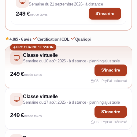
Semaine du 21 septembre 2026 · à distance
249 €
S'inscrire
net de taxes
4,8/5 · 6 avis
·
Certification ICDL
·
Qualiopi
PROCHAINE SESSION
Classe virtuelle
Semaine du 10 août 2026 · à distance · planning ajustable
S'inscrire
249 €
net de taxes
CB · PayPal · sécurisé
Classe virtuelle
Semaine du 17 août 2026 · à distance · planning ajustable
S'inscrire
249 €
net de taxes
CB · PayPal · sécurisé