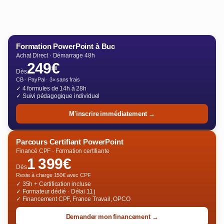
Formation PowerPoint à Buc
Achat Direct · Démarrage 48h
249€
Dès
CB · PayPal · 3× sans frais
✓ 4 formules de 14h à 28h
✓ Suivi pédagogique individuel
M'inscrire immédiatement →
Parcours Certifiant PowerPoint
Financé CPF · Formation certifiante
1 399€
Dès
Reste à charge 150€ avec CPF
✓ 35h + Certification incluse
✓ Formateur dédié · Délai 11 j
✓ Financement CPF, France Travail, OPCO
Demander mon financement →