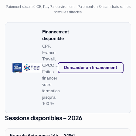
Paiement sécurisé CB, PayPal ou virement · Paiement en 3× sans frais sur les
formules directes
Financement
disponible
CPF,
France
Travail,
OPCO…
Demander un financement
Faites
financer
votre
formation
jusqu'à
100 %
Sessions disponibles – 2026
Formule Autonomie 14h — 249€
|