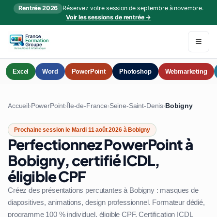
Rentrée 2026
Réservez votre session de septembre à novembre.
Voir les sessions de rentrée →
Excel
Word
PowerPoint
Photoshop
Webmarketing
Accueil
PowerPoint
Île-de-France
Seine-Saint-Denis
Bobigny
›
›
›
›
Prochaine session le Mardi 11 août 2026 à Bobigny
Perfectionnez PowerPoint à
Bobigny, certifié ICDL,
éligible CPF
Créez des présentations percutantes à Bobigny : masques de
diapositives, animations, design professionnel. Formateur dédié,
programme 100 % individuel, éligible CPF. Certification ICDL