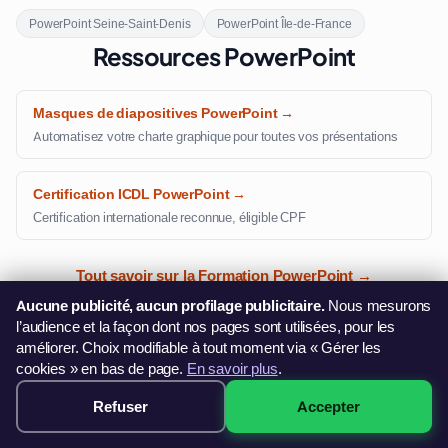
PowerPoint Seine-Saint-Denis
PowerPoint Île-de-France
Ressources PowerPoint
Masques de diapositives PowerPoint →
Automatisez votre charte graphique pour toutes vos présentations
Certification ICDL PowerPoint →
Certification internationale reconnue, éligible CPF
Tout savoir sur la Formation PowerPoint →
Aucune publicité, aucun profilage publicitaire.
Nous mesurons
l’audience et la façon dont nos pages sont utilisées, pour les
améliorer. Choix modifiable à tout moment via « Gérer les
cookies » en bas de page.
En savoir plus
.
Refuser
Accepter
Formation PowerPoint à Bobigny
249€ · Voir les sessions →
Achat Direct · Démarrage 48h