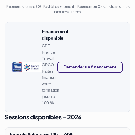
Paiement sécurisé CB, PayPal ou virement · Paiement en 3× sans frais sur les
formules directes
Financement
disponible
CPF,
France
Travail,
OPCO…
Demander un financement
Faites
financer
votre
formation
jusqu'à
100 %
Sessions disponibles – 2026
Formule Autonomie 14h — 249€
|