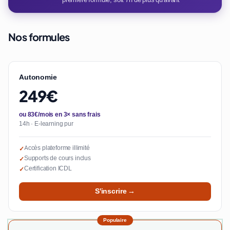
Nos formules
Autonomie
249€
ou 83€/mois en 3× sans frais
14h · E-learning pur
Accès plateforme illimité
✓
Supports de cours inclus
✓
Certification ICDL
✓
S'inscrire →
Populaire