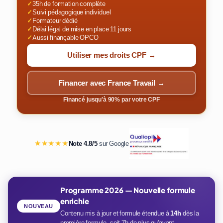
✓
35h de formation complète
✓
Suivi pédagogique individuel
✓
Formateur dédié
✓
Délai légal de mise en place 11 jours
✓
Aussi finançable OPCO
Utiliser mes droits CPF →
Financer avec France Travail →
Financé jusqu'à 90% par votre CPF
★★★★★
Note 4.8/5
sur Google
Programme 2026 — Nouvelle formule
enrichie
NOUVEAU
Contenu mis à jour et formule étendue à
14h
dès la
première formule, soit 7h de plus qu'avant