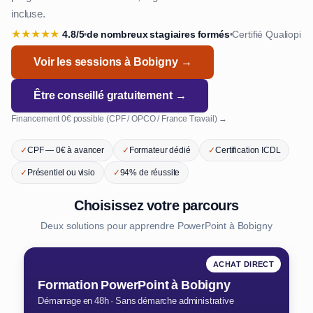
incluse.
★
★
★
★
★
4.8/5
de nombreux stagiaires formés
Certifié Qualiopi
•
•
Voir les sessions à Bobigny →
Être conseillé gratuitement →
Financement 0€ possible (CPF / OPCO / France Travail) →
✓
CPF — 0€ à avancer
✓
Formateur dédié
✓
Certification ICDL
✓
Présentiel ou visio
✓
94% de réussite
Choisissez votre parcours
Deux solutions pour apprendre PowerPoint à Bobigny
ACHAT DIRECT
Formation PowerPoint à Bobigny
Démarrage en 48h · Sans démarche administrative