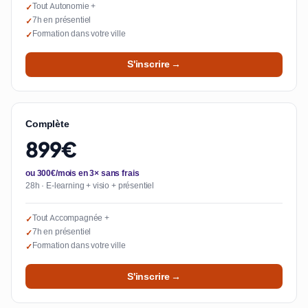
Tout Autonomie +
✓
7h en présentiel
✓
Formation dans votre ville
✓
S'inscrire →
Complète
899€
ou 300€/mois en 3× sans frais
28h · E-learning + visio + présentiel
Tout Accompagnée +
✓
7h en présentiel
✓
Formation dans votre ville
✓
S'inscrire →