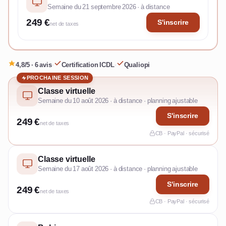
Semaine du 21 septembre 2026 · à distance
249 €
S'inscrire
net de taxes
4,8/5 · 6 avis
·
Certification ICDL
·
Qualiopi
PROCHAINE SESSION
Classe virtuelle
Semaine du 10 août 2026 · à distance · planning ajustable
S'inscrire
249 €
net de taxes
CB · PayPal · sécurisé
Classe virtuelle
Semaine du 17 août 2026 · à distance · planning ajustable
S'inscrire
249 €
net de taxes
CB · PayPal · sécurisé