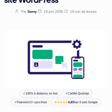
Par
Samy
·
19 juin 2026
·
10 min de lecture
✓
100% à distance, en live
✓
Certifié Qualiopi
★★★★★
✓
Paiement 3× sans frais
4,8/5
sur 6 avis Google