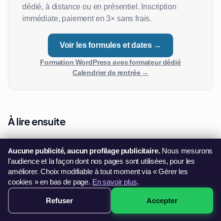
dédié, à distance ou en présentiel. Inscription
immédiate, paiement en 3× sans frais.
Voir les formules et dates →
Formation WordPress avec formateur dédié
Calendrier de rentrée →
À lire ensuite
Aucune publicité, aucun profilage publicitaire.
Nous mesurons
l’audience et la façon dont nos pages sont utilisées, pour les
améliorer. Choix modifiable à tout moment via « Gérer les
cookies » en bas de page.
En savoir plus
.
Formation WordPress
Refuser
Accepter
Réserver →
dès 499€