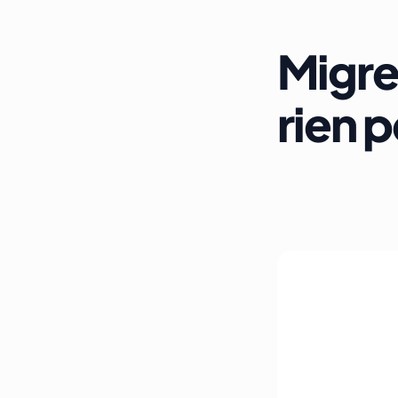
Migre
rien 