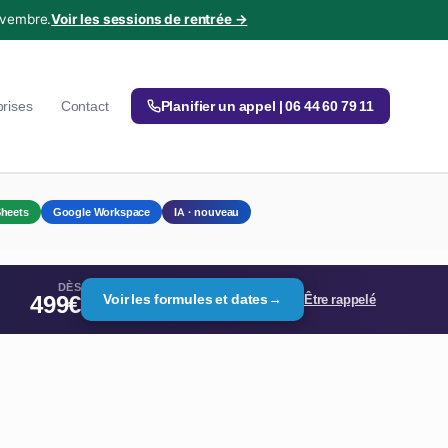
ovembre.
Voir les sessions de rentrée →
prises
Contact
Planifier un appel | 06 44 60 79 11
heets
Google Workspace
IA · nouveau
DÈS
499€
Voir les formules et dates
→
Être rappelé