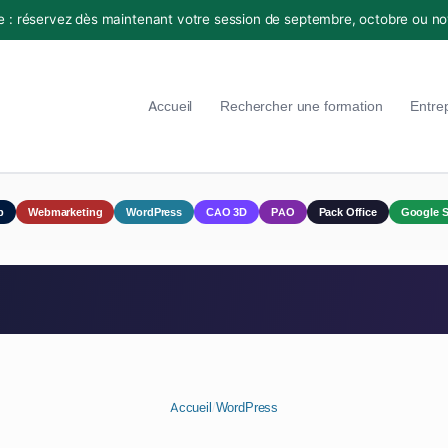
e : réservez dès maintenant votre session de septembre, octobre ou n
Accueil
Rechercher une formation
Entre
p
Webmarketing
WordPress
CAO 3D
PAO
Pack Office
Google S
Accueil
/
WordPress