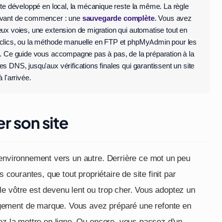
site développé en local, la mécanique reste la même. La règle
avant de commencer : une
sauvegarde complète
. Vous avez
eux voies, une extension de migration qui automatise tout en
clics, ou la méthode manuelle en FTP et phpMyAdmin pour les
s. Ce guide vous accompagne pas à pas, de la préparation à la
s DNS, jusqu'aux vérifications finales qui garantissent un site
 l'arrivée.
r son site
 environnement vers un autre. Derrière ce mot un peu
s courantes, que tout propriétaire de site finit par
e vôtre est devenu lent ou trop cher. Vous adoptez un
gement de marque. Vous avez préparé une refonte en
vez la mettre en ligne. Ou encore, vous passez d'un