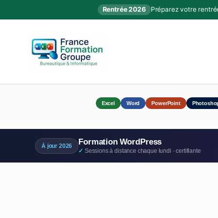
Rentrée 2026
Préparez votre rentré
Excel
Word
PowerPoint
Photosho
Formation WordPress
À jour 2026
Sessions à distance chaque lundi · certifiante