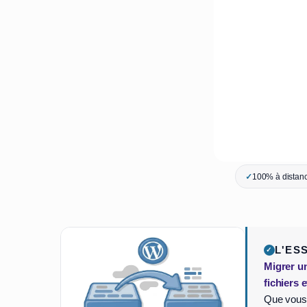
✓
100% à distanc
L'ES
Migrer u
fichiers 
Que vous 