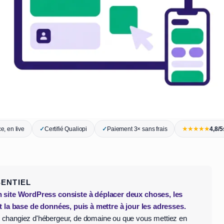
★★★★★
e, en live
✓
Certifié Qualiopi
✓
Paiement 3× sans frais
4,8/5
SENTIEL
n site WordPress consiste à déplacer deux choses, les
et la base de données, puis à mettre à jour les adresses.
changiez d'hébergeur, de domaine ou que vous mettiez en