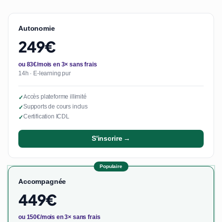
Autonomie
249€
ou 83€/mois en 3× sans frais
14h · E-learning pur
Accès plateforme illimité
✓
Supports de cours inclus
✓
Certification ICDL
✓
S'inscrire →
Populaire
Accompagnée
449€
ou 150€/mois en 3× sans frais