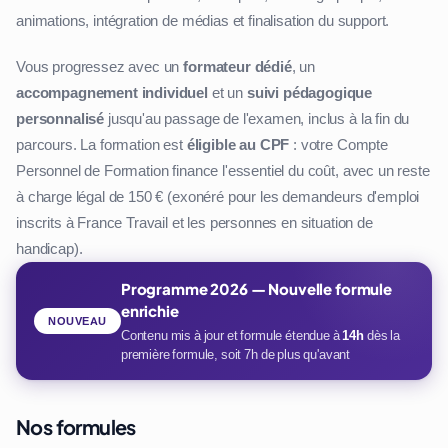
animations, intégration de médias et finalisation du support.
Vous progressez avec un
formateur dédié
, un
accompagnement individuel
et un
suivi pédagogique
personnalisé
jusqu'au passage de l'examen, inclus à la fin du
parcours. La formation est
éligible au CPF
: votre Compte
Personnel de Formation finance l'essentiel du coût, avec un reste
à charge légal de 150 € (exonéré pour les demandeurs d'emploi
inscrits à France Travail et les personnes en situation de
handicap).
Programme 2026 — Nouvelle formule
enrichie
NOUVEAU
Contenu mis à jour et formule étendue à
14h
dès la
première formule, soit 7h de plus qu'avant
Nos formules