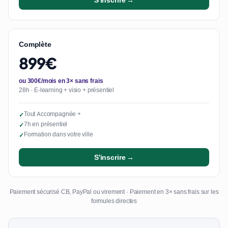
S'inscrire →
Complète
899€
ou 300€/mois en 3× sans frais
28h · E-learning + visio + présentiel
Tout Accompagnée +
✓
7h en présentiel
✓
Formation dans votre ville
✓
S'inscrire →
Paiement sécurisé CB, PayPal ou virement · Paiement en 3× sans frais sur les
formules directes