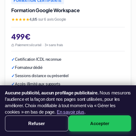
FORMATION CERTIFIANTE
Formation Google Workspace
★★★★★
4,8/5
sur 6 avis Google
499€
Paiement sécurisé · 3× sans frais
Certification ICDL reconnue
Formateur dédié
Sessions distance ou présentiel
Accès illimité aux supports
Aucune publicité, aucun profilage publicitaire.
Nous mesurons
l’audience et la façon dont nos pages sont utilisées, pour les
Formation Google Workspace avec formateur dédié
améliorer. Choix modifiable à tout moment via « Gérer les
→
cookies » en bas de page.
En savoir plus
.
Prochaine session :
chaque lundi
Formation Google Workspace
Refuser
Accepter
Réserver →
dès 499€