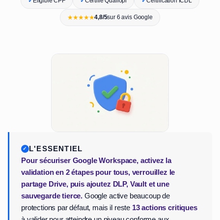
✓
Éligible CPF
✓
Certifié Qualiopi
✓
Certification ICDL
★★★★★
4,8/5
sur 6 avis Google
L'ESSENTIEL
Pour sécuriser Google Workspace, activez la
validation en 2 étapes pour tous, verrouillez le
partage Drive, puis ajoutez DLP, Vault et une
sauvegarde tierce.
Google active beaucoup de
protections par défaut, mais il reste
13 actions critiques
à valider pour atteindre un niveau conforme aux