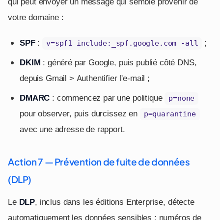
qui peut envoyer un message qui semble provenir de
votre domaine :
SPF
:
;
v=spf1 include:_spf.google.com -all
DKIM
: généré par Google, puis publié côté DNS,
depuis Gmail > Authentifier l'e-mail ;
DMARC
: commencez par une politique
p=none
pour observer, puis durcissez en
p=quarantine
avec une adresse de rapport.
Action 7 — Prévention de fuite de données
(DLP)
Le
DLP
, inclus dans les éditions Enterprise, détecte
automatiquement les données sensibles : numéros de