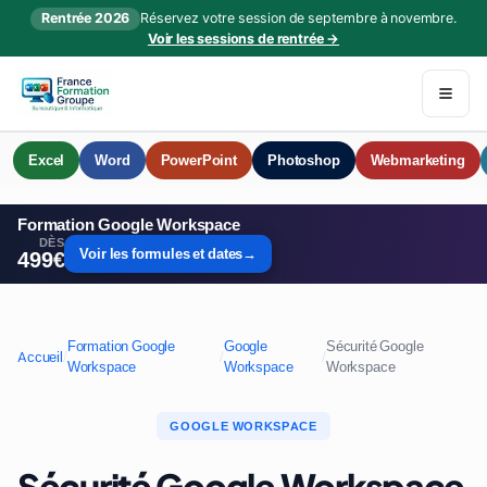
Rentrée 2026
Réservez votre session de septembre à novembre.
Voir les sessions de rentrée →
Excel
Word
PowerPoint
Photoshop
Webmarketing
Formation Google Workspace
DÈS
Voir les formules et dates
→
499€
Formation Google
Google
Sécurité Google
Accueil
/
/
/
Workspace
Workspace
Workspace
GOOGLE WORKSPACE
Sécurité Google Workspace