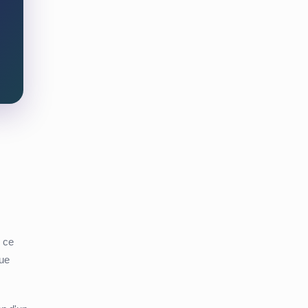
r ce
que