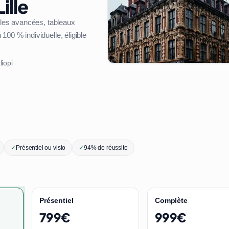
ille
ules avancées, tableaux
00 % individuelle, éligible
liopi
✓
Présentiel ou visio
✓
94% de réussite
Présentiel
Complète
799€
999€