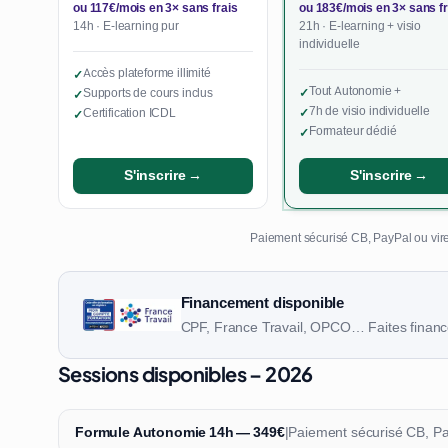
ou 117€/mois en 3× sans frais
ou 183€/mois en 3× sans fr
14h · E-learning pur
21h · E-learning + visio
individuelle
Accès plateforme illimité
✓
Tout Autonomie +
Supports de cours inclus
✓
✓
7h de visio individuelle
Certification ICDL
✓
✓
Formateur dédié
✓
S'inscrire →
S'inscrire →
Paiement sécurisé CB, PayPal ou vire
Financement disponible
CPF, France Travail, OPCO… Faites finance
Sessions disponibles – 2026
Formule Autonomie 14h — 349€
|
Paiement sécurisé CB, P