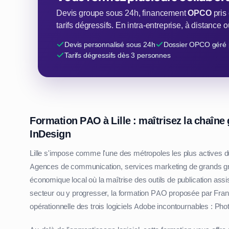
Devis groupe sous 24h, financement
OPCO
pris
tarifs dégressifs. En intra-entreprise, à distance
Devis personnalisé sous 24h
Dossier OPCO géré 
Tarifs dégressifs dès 3 personnes
Formation PAO à Lille : maîtrisez la chaîne
InDesign
Lille s'impose comme l'une des métropoles les plus actives d
Agences de communication, services marketing de grands group
économique local où la maîtrise des outils de publication assis
secteur ou y progresser, la formation PAO proposée par Fran
opérationnelle des trois logiciels Adobe incontournables : Phot