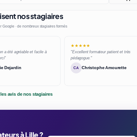
sent nos stagiaires
r Google · de nombreux stagiaires formés
★★★★★
n a été agréable et facile à
"Excellent formateur patient et très
rci"
pédagogue."
ie Dejardin
Christophe Amourette
CA
 les avis de nos stagiaires
eurs à Lille ?