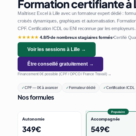
Formation certifiante à L
Maîtrisez Excel à Lille avec un formateur expert dédié : form
croisés dynamiques, graphiques et automatisation. Formation 1
CPF. Certification ICDL ou ENI reconnue par les employeurs.
★
★
★
★
★
4.8/5
de nombreux stagiaires formés
Certifié Qua
•
•
Voir les sessions à Lille →
Être conseillé gratuitement →
Financement 0€ possible (CPF / OPCO / France Travail) →
✓
CPF — 0€ à avancer
✓
Formateur dédié
✓
Certification ICDL
Nos formules
Populaire
Autonomie
Accompagnée
349€
549€