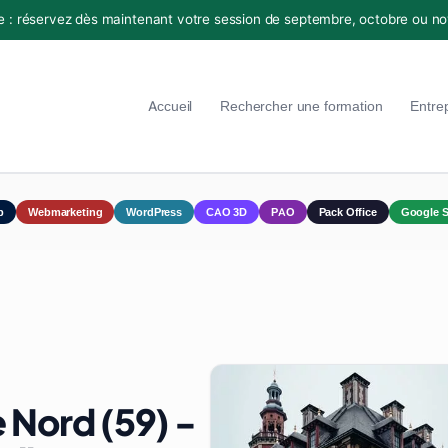
e : réservez dès maintenant votre session de septembre, octobre ou n
Accueil
Rechercher une formation
Entre
p
Webmarketing
WordPress
CAO 3D
PAO
Pack Office
Google S
 Nord (59) -