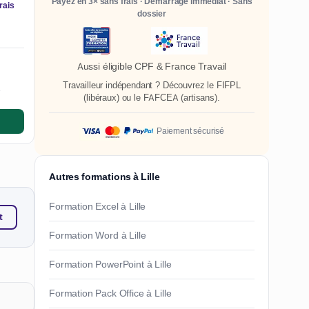
Payez en 3× sans frais · Démarrage immédiat · Sans
rais
dossier
Aussi éligible CPF & France Travail
Travailleur indépendant ? Découvrez le
FIFPL
e
(libéraux) ou le
FAFCEA
(artisans).
Paiement sécurisé
Autres formations à Lille
Formation Excel à Lille
t
Formation Word à Lille
Formation PowerPoint à Lille
Formation Pack Office à Lille