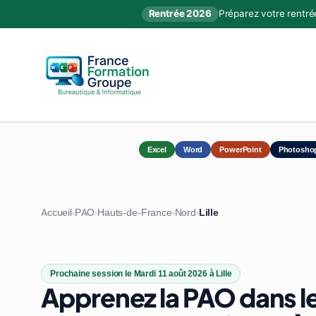
Rentrée 2026
Préparez votre rentré
Excel
Word
PowerPoint
Photosho
Accueil
PAO
Hauts-de-France
Nord
Lille
›
›
›
›
Prochaine session le Mardi 11 août 2026 à Lille
Apprenez la PAO dans le