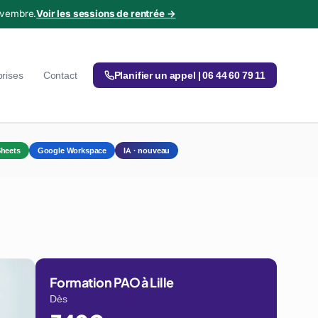
ovembre.
Voir les sessions de rentrée →
prises
Contact
Planifier un appel | 06 44 60 79 11
heets
Google Workspace
IA · nouveau
Formation PAO à Lille
Dès