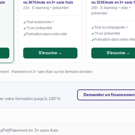
ais
ou 267€/mois en 3× sans frais
ou 333€/mois en 3× sans f
21h · E-learning + présentiel
28h · E-learning + visio +
présentiel
Tout Autonomie +
✓
Tout Accompagnée +
7h en présentiel
✓
✓
7h en présentiel
Formation dans votre ville
✓
✓
Formation dans votre vill
✓
S'inscrire →
S'inscrire →
ment · Paiement en 3× sans frais sur les formules directes
Demander un financemen
r votre formation jusqu'à 100 %
ayPal
|
Paiement en 3× sans frais