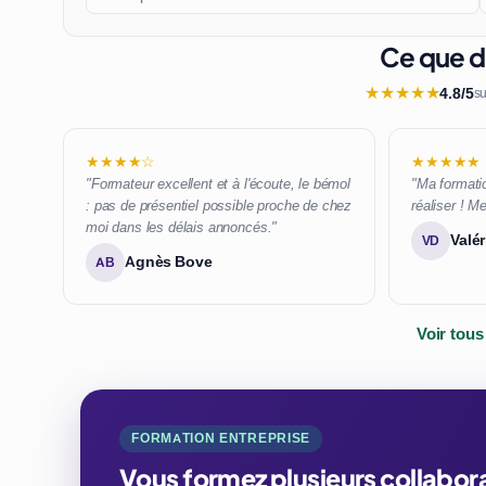
Ce que di
★
★
★
★
★
4.8/5
su
★★★★☆
★★★★★
"Formateur excellent et à l'écoute, le bémol
"Ma formatio
: pas de présentiel possible proche de chez
réaliser ! Me
moi dans les délais annoncés."
Valér
VD
Agnès Bove
AB
Voir tous
FORMATION ENTREPRISE
Vous formez plusieurs collaborat