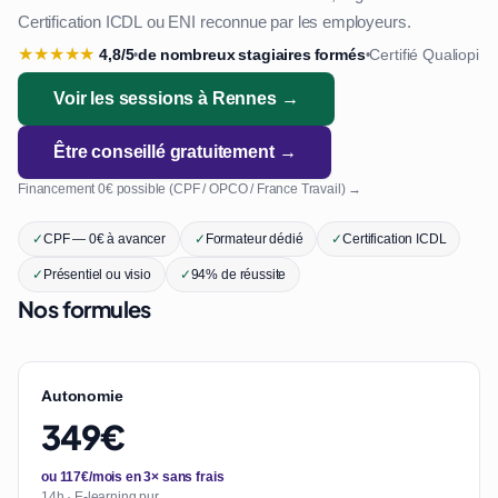
Certification ICDL ou ENI reconnue par les employeurs.
★
★
★
★
★
4,8/5
de nombreux stagiaires formés
Certifié Qualiopi
•
•
Voir les sessions à Rennes →
Être conseillé gratuitement →
Financement 0€ possible (CPF / OPCO / France Travail) →
✓
CPF — 0€ à avancer
✓
Formateur dédié
✓
Certification ICDL
✓
Présentiel ou visio
✓
94% de réussite
Nos formules
Autonomie
349€
ou 117€/mois en 3× sans frais
14h · E-learning pur