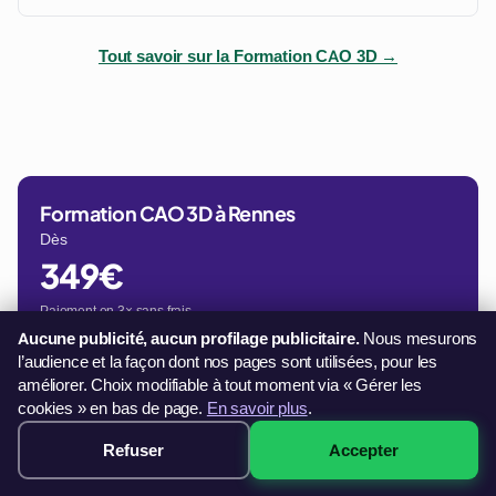
Tout savoir sur la Formation CAO 3D →
Formation CAO 3D à Rennes
Dès
349€
Paiement en 3× sans frais
Aucune publicité, aucun profilage publicitaire.
Nous mesurons
Voir les sessions disponibles →
l’audience et la façon dont nos pages sont utilisées, pour les
32 sessions disponibles à Rennes
améliorer. Choix modifiable à tout moment via « Gérer les
Paiement 3× sans frais · démarrage immédiat →
cookies » en bas de page.
En savoir plus
.
Refuser
Accepter
349€ · Voir les sessions →
Être rappelé gratuitement
Un conseiller vous rappelle sous 24h