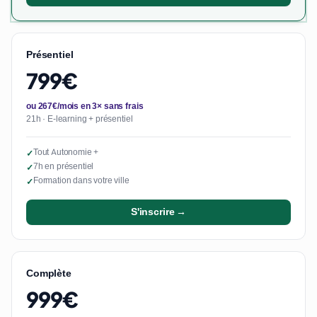
Présentiel
799€
ou 267€/mois en 3× sans frais
21h · E-learning + présentiel
Tout Autonomie +
✓
7h en présentiel
✓
Formation dans votre ville
✓
S'inscrire →
Complète
999€