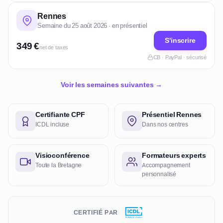
Rennes
Semaine du 25 août 2026 · en présentiel
S'inscrire
349 €
net de taxes
CB · PayPal · sécurisé
Voir les semaines suivantes →
Certifiante CPF
Présentiel Rennes
ICDL incluse
Dans nos centres
Visioconférence
Formateurs experts
Toute la Bretagne
Accompagnement
personnalisé
CERTIFIÉ PAR