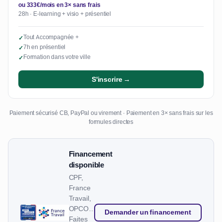
ou 333€/mois en 3× sans frais
28h · E-learning + visio + présentiel
Tout Accompagnée +
✓
7h en présentiel
✓
Formation dans votre ville
✓
S'inscrire →
Paiement sécurisé CB, PayPal ou virement · Paiement en 3× sans frais sur les
formules directes
Financement
disponible
CPF,
France
Travail,
OPCO…
Demander un financement
Faites