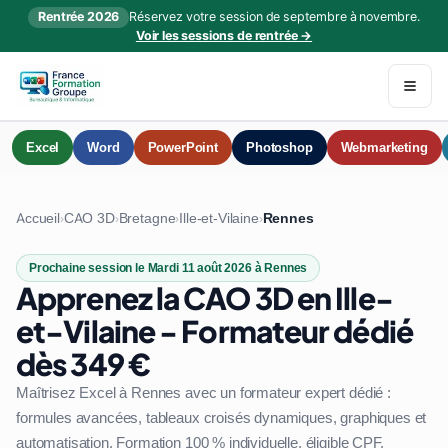
Rentrée 2026
Réservez votre session de septembre à novembre.
Voir les sessions de rentrée →
Excel
Word
PowerPoint
Photoshop
Webmarketing
Accueil
CAO 3D
Bretagne
Ille-et-Vilaine
Rennes
›
›
›
›
Prochaine session le Mardi 11 août 2026 à Rennes
Apprenez la CAO 3D en Ille-
et-Vilaine - Formateur dédié
dès 349 €
Maîtrisez Excel à Rennes avec un formateur expert dédié :
formules avancées, tableaux croisés dynamiques, graphiques et
automatisation. Formation 100 % individuelle, éligible CPF.