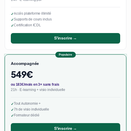
Accès plateforme illimité
✓
Supports de cours inclus
✓
Certification ICDL
✓
S'inscrire →
Populaire
Accompagnée
549€
ou 183€/mois en 3× sans frais
21h · E-learning + visio individuelle
Tout Autonomie +
✓
7h de visio individuelle
✓
Formateur dédié
✓
S'inscrire →