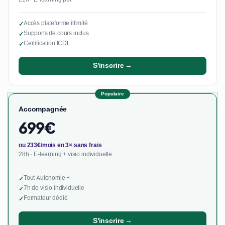
Accès plateforme illimité
✓
Supports de cours inclus
✓
Certification ICDL
✓
S'inscrire →
Populaire
Accompagnée
699€
ou 233€/mois en 3× sans frais
28h · E-learning + visio individuelle
Tout Autonomie +
✓
7h de visio individuelle
✓
Formateur dédié
✓
S'inscrire →