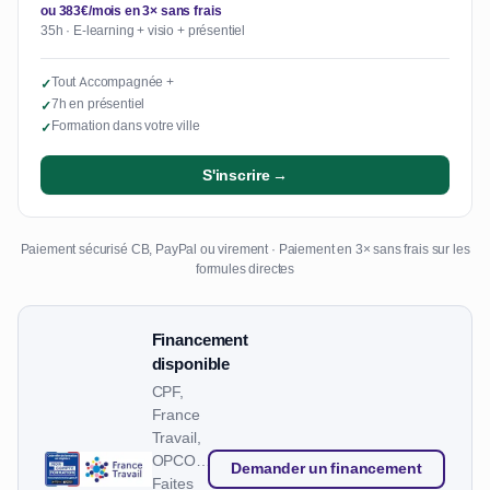
ou 383€/mois en 3× sans frais
35h · E-learning + visio + présentiel
Tout Accompagnée +
✓
7h en présentiel
✓
Formation dans votre ville
✓
S'inscrire →
Paiement sécurisé CB, PayPal ou virement · Paiement en 3× sans frais sur les
formules directes
Financement
disponible
CPF,
France
Travail,
OPCO…
Demander un financement
Faites