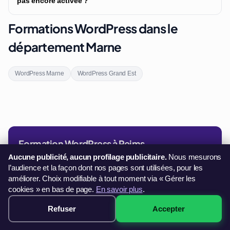
pas encore activée ?
Formations WordPress dans le
département Marne
WordPress Marne
WordPress Grand Est
Formation WordPress à Reims
Dès
Aucune publicité, aucun profilage publicitaire.
Nous mesurons
499€
l’audience et la façon dont nos pages sont utilisées, pour les
améliorer. Choix modifiable à tout moment via « Gérer les
Paiement en 3× sans frais
cookies » en bas de page.
En savoir plus
.
Voir les sessions disponibles →
Refuser
Accepter
499€ · Voir les sessions →
32 sessions disponibles à Reims
Paiement 3× sans frais · démarrage immédiat →