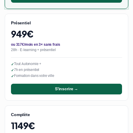
Présentiel
949€
ou 317€/mois en 3× sans frais
28h · E-learning + présentiel
Tout Autonomie +
✓
7h en présentiel
✓
Formation dans votre ville
✓
S'inscrire →
Complète
1149€