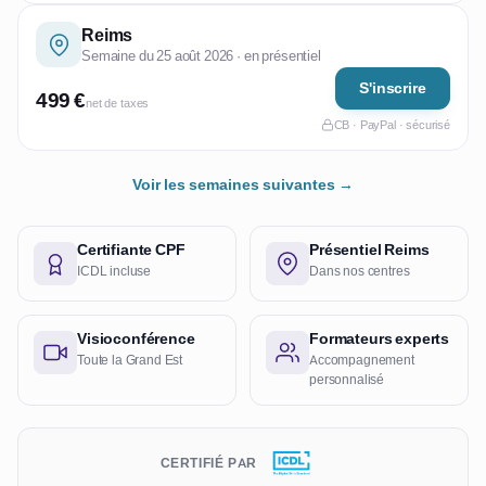
Reims
Semaine du 25 août 2026 · en présentiel
S'inscrire
499 €
net de taxes
CB · PayPal · sécurisé
Voir les semaines suivantes →
Certifiante CPF
Présentiel Reims
ICDL incluse
Dans nos centres
Visioconférence
Formateurs experts
Toute la Grand Est
Accompagnement
personnalisé
CERTIFIÉ PAR