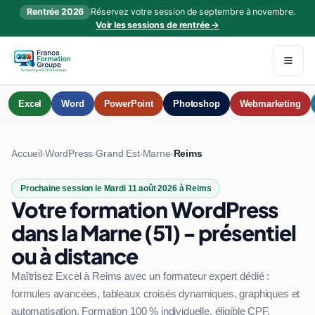
Rentrée 2026
Réservez votre session de septembre à novembre.
Voir les sessions de rentrée →
Excel
Word
PowerPoint
Photoshop
Webmarketing
Accueil
WordPress
Grand Est
Marne
Reims
›
›
›
›
Prochaine session le Mardi 11 août 2026 à Reims
Votre formation WordPress
dans la Marne (51) - présentiel
ou à distance
Maîtrisez Excel à Reims avec un formateur expert dédié :
formules avancées, tableaux croisés dynamiques, graphiques et
automatisation. Formation 100 % individuelle, éligible CPF.