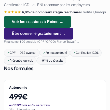
Certification ICDL ou ENI reconnue par les employeurs.
★
★
★
★
★
4,8/5
de nombreux stagiaires formés
Certifié Qualiopi
•
•
Voir les sessions à Reims →
Être conseillé gratuitement →
Financement 0€ possible (CPF / OPCO / France Travail) →
✓
CPF — 0€ à avancer
✓
Formateur dédié
✓
Certification ICDL
✓
Présentiel ou visio
✓
94% de réussite
Nos formules
Autonomie
499€
ou 167€/mois en 3× sans frais
21h · E-learning pur