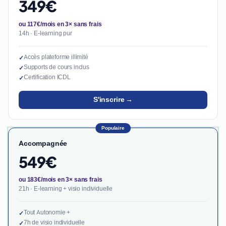
349€
ou 117€/mois en 3× sans frais
14h · E-learning pur
Accès plateforme illimité
✓
Supports de cours inclus
✓
Certification ICDL
✓
S'inscrire →
Populaire
Accompagnée
549€
ou 183€/mois en 3× sans frais
21h · E-learning + visio individuelle
Tout Autonomie +
✓
7h de visio individuelle
✓