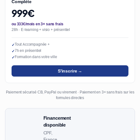
Complète
999€
ou 333€/mois en 3× sans frais
28h · E-learning + visio + présentiel
Tout Accompagnée +
✓
7h en présentiel
✓
Formation dans votre ville
✓
S'inscrire →
Paiement sécurisé CB, PayPal ou virement · Paiement en 3× sans frais sur les
formules directes
Financement
disponible
CPF,
France