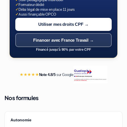
✓
Formateur dédié
✓
Délai légal de mise en place 11 jours
✓
Aussi finançable OPCO
Utiliser mes droits CPF →
Financer avec France Travail →
Financé jusqu'à 90% par votre CPF
★★★★★
Note 4.8/5
sur Google
Nos formules
Autonomie