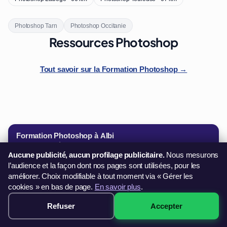
Photoshop Tarn
Photoshop Occitanie
Ressources Photoshop
Tout savoir sur la Formation Photoshop →
Formation Photoshop à Albi
Achat Direct · Démarrage 48h
249€
Aucune publicité, aucun profilage publicitaire.
Nous mesurons
Dès
l’audience et la façon dont nos pages sont utilisées, pour les
CB · PayPal · 3× sans frais
améliorer. Choix modifiable à tout moment via « Gérer les
✓ 4 formules de 14h à 28h
✓ Suivi pédagogique individuel
cookies » en bas de page.
En savoir plus
.
M'inscrire immédiatement →
Refuser
Accepter
349€ · Voir les sessions →