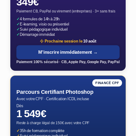
349€
Paiement CB, PayPal ou virement (entreprises) · 3× sans frais
✓
4 formules de 14h à 28h
✓
E-learning, visio ou présentiel
✓
Suivi pédagogique individuel
✓
Démarrage immédiat
Prochaine session le
10 août
M'inscrire immédiatement →
Paiement 100% sécurisé · CB, Apple Pay, Google Pay, PayPal
FINANCÉ CPF
Parcours Certifiant Photoshop
Avec votre CPF · Certification ICDL incluse
Dès
1 549€
Reste à charge légal de 150€ avec votre CPF
✓
35h de formation complète
✓
Suivi pédagogique individuel