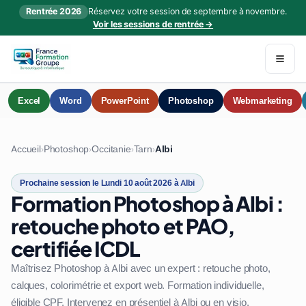
Rentrée 2026
Réservez votre session de septembre à novembre.
Voir les sessions de rentrée →
Excel
Word
PowerPoint
Photoshop
Webmarketing
Accueil
Photoshop
Occitanie
Tarn
Albi
›
›
›
›
Prochaine session le Lundi 10 août 2026 à Albi
Formation Photoshop à Albi :
retouche photo et PAO,
certifiée ICDL
Maîtrisez Photoshop à Albi avec un expert : retouche photo,
calques, colorimétrie et export web. Formation individuelle,
éligible CPF. Intervenez en présentiel à Albi ou en visio.