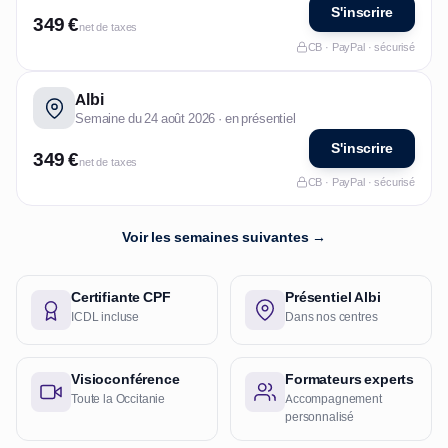
S'inscrire
349 €
net de taxes
CB · PayPal · sécurisé
Albi
Semaine du 24 août 2026 · en présentiel
S'inscrire
349 €
net de taxes
CB · PayPal · sécurisé
Voir les semaines suivantes →
Certifiante CPF
Présentiel Albi
ICDL incluse
Dans nos centres
Visioconférence
Formateurs experts
Toute la Occitanie
Accompagnement
personnalisé