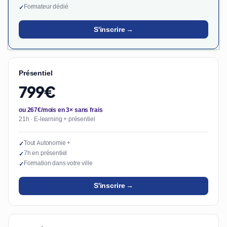
Formateur dédié
✓
S'inscrire →
Présentiel
799€
ou 267€/mois en 3× sans frais
21h · E-learning + présentiel
Tout Autonomie +
✓
7h en présentiel
✓
Formation dans votre ville
✓
S'inscrire →