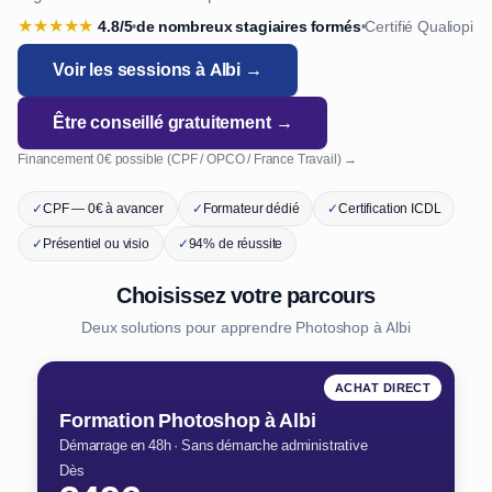
★
★
★
★
★
4.8/5
de nombreux stagiaires formés
Certifié Qualiopi
•
•
Voir les sessions à Albi →
Être conseillé gratuitement →
Financement 0€ possible (CPF / OPCO / France Travail) →
✓
CPF — 0€ à avancer
✓
Formateur dédié
✓
Certification ICDL
✓
Présentiel ou visio
✓
94% de réussite
Choisissez votre parcours
Deux solutions pour apprendre Photoshop à Albi
ACHAT DIRECT
Formation Photoshop à Albi
Démarrage en 48h · Sans démarche administrative
Dès