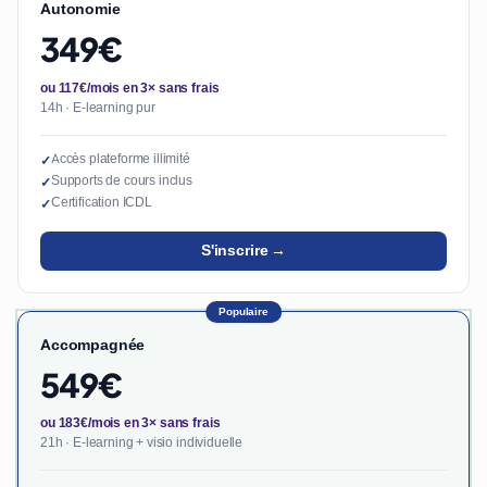
Autonomie
349€
ou 117€/mois en 3× sans frais
14h · E-learning pur
Accès plateforme illimité
✓
Supports de cours inclus
✓
Certification ICDL
✓
S'inscrire →
Populaire
Accompagnée
549€
ou 183€/mois en 3× sans frais
21h · E-learning + visio individuelle