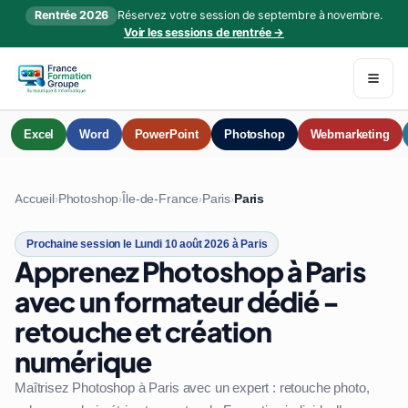
Rentrée 2026
Réservez votre session de septembre à novembre.
Voir les sessions de rentrée →
Excel
Word
PowerPoint
Photoshop
Webmarketing
Accueil
Photoshop
Île-de-France
Paris
Paris
›
›
›
›
Prochaine session le Lundi 10 août 2026 à Paris
Apprenez Photoshop à Paris
avec un formateur dédié -
retouche et création
numérique
Maîtrisez Photoshop à Paris avec un expert : retouche photo,