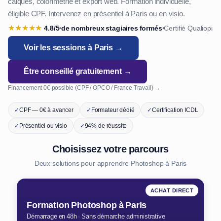
calques, colorimétrie et export web. Formation individuelle,
éligible CPF. Intervenez en présentiel à Paris ou en visio.
★
★
★
★
★
4.8/5
de nombreux stagiaires formés
Certifié Qualiopi
•
•
Voir les sessions à Paris →
Être conseillé gratuitement →
Financement 0€ possible (CPF / OPCO / France Travail) →
✓
CPF — 0€ à avancer
✓
Formateur dédié
✓
Certification ICDL
✓
Présentiel ou visio
✓
94% de réussite
Choisissez votre parcours
Deux solutions pour apprendre Photoshop à Paris
ACHAT DIRECT
Formation Photoshop à Paris
Démarrage en 48h · Sans démarche administrative