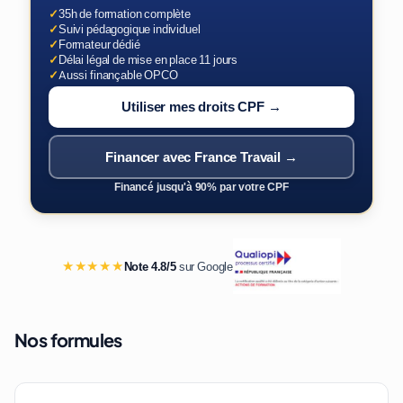
✓
35h de formation complète
✓
Suivi pédagogique individuel
✓
Formateur dédié
✓
Délai légal de mise en place 11 jours
✓
Aussi finançable OPCO
Utiliser mes droits CPF →
Financer avec France Travail →
Financé jusqu'à 90% par votre CPF
★★★★★
Note 4.8/5
sur Google
Nos formules