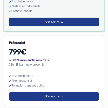
Tout Autonomie +
✓
7h de visio individuelle
✓
Formateur dédié
✓
S'inscrire →
Présentiel
799€
ou 267€/mois en 3× sans frais
21h · E-learning + présentiel
Tout Autonomie +
✓
7h en présentiel
✓
Formation dans votre ville
✓
S'inscrire →