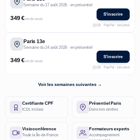
Semaine du 17 août 2026 · en présentiel
S'inscrire
349 €
net de taxes
CB · PayPal · sécurisé
Paris 13e
Semaine du 24 août 2026 · en présentiel
S'inscrire
349 €
net de taxes
CB · PayPal · sécurisé
Voir les semaines suivantes →
Certifiante CPF
Présentiel Paris
ICDL incluse
Dans nos centres
Visioconférence
Formateurs experts
Toute la Île-de-France
Accompagnement