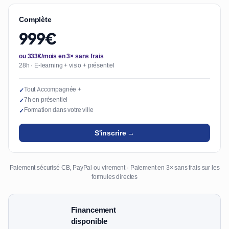
Complète
999€
ou 333€/mois en 3× sans frais
28h · E-learning + visio + présentiel
Tout Accompagnée +
✓
7h en présentiel
✓
Formation dans votre ville
✓
S'inscrire →
Paiement sécurisé CB, PayPal ou virement · Paiement en 3× sans frais sur les
formules directes
Financement
disponible