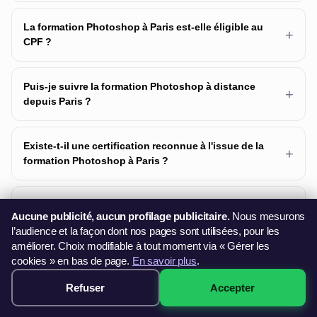
La formation Photoshop à Paris est-elle éligible au
+
CPF ?
Puis-je suivre la formation Photoshop à distance
+
depuis Paris ?
Existe-t-il une certification reconnue à l'issue de la
+
formation Photoshop à Paris ?
+
Quel est le tarif de la formation Photoshop à Paris ?
Aucune publicité, aucun profilage publicitaire.
Nous mesurons
l’audience et la façon dont nos pages sont utilisées, pour les
améliorer. Choix modifiable à tout moment via « Gérer les
Quels sont les prérequis pour la formation
+
cookies » en bas de page.
En savoir plus
.
Photoshop à Paris ?
Refuser
Accepter
349€ · Voir les sessions →
Comment s'organise concrètement la formation
+