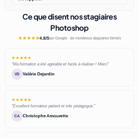
Ce que disent nos stagiaires
Photoshop
★
★
★
★
★
4.8/5
sur Google · de nombreux stagiaires formés
★★★★★
"Ma formation a été agréable et facile à réaliser ! Merci"
Valérie Dejardin
VD
★★★★★
"Excellent formateur patient et très pédagogue."
Christophe Amourette
CA