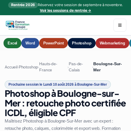
Rentrée 2026
Réservez votre session de septembre à novembre.
Voir les sessions de rentrée →
Excel
Word
PowerPoint
Photoshop
Webmarketing
Hauts-de-
Pas-de-
Boulogne-Sur-
Accueil
Photoshop
›
›
›
›
France
Calais
Mer
Prochaine session le Lundi 10 août 2026 à Boulogne-Sur-Mer
Photoshop à Boulogne-sur-
Mer : retouche photo certifiée
ICDL, éligible CPF
Maîtrisez Photoshop à Boulogne-Sur-Mer avec un expert :
retouche photo, calques, colorimétrie et export web. Formation