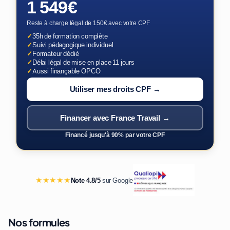
1 549€
Reste à charge légal de 150€ avec votre CPF
✓
35h de formation complète
✓
Suivi pédagogique individuel
✓
Formateur dédié
✓
Délai légal de mise en place 11 jours
✓
Aussi finançable OPCO
Utiliser mes droits CPF →
Financer avec France Travail →
Financé jusqu'à 90% par votre CPF
★★★★★
Note 4.8/5
sur Google
Nos formules