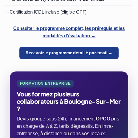
→
Certification ICDL incluse (éligible CPF)
Consulter le programme complet, les prérequis et les
modalités d'évaluation →
Recevoir le programme détaillé par email →
FORMATION ENTREPRISE
Vous formez plusieurs
collaborateurs à Boulogne-Sur-Mer
?
Devis groupe sous 24h, financement
OPCO
pris
en charge de A à Z, tarifs dégressifs. En intra-
entreprise, à distance ou dans vos locaux.