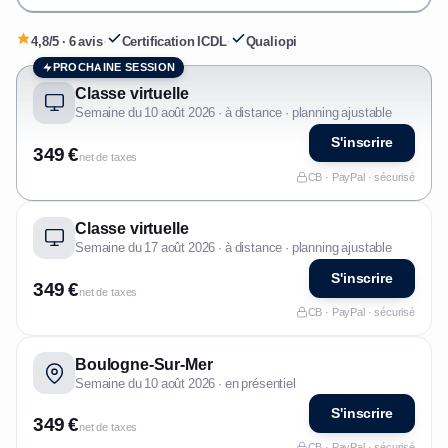
4,8/5 · 6 avis
·
Certification ICDL
·
Qualiopi
PROCHAINE SESSION
Classe virtuelle
Semaine du 10 août 2026 · à distance · planning ajustable
S'inscrire
349 €
net de taxes
CB · PayPal · sécurisé
Classe virtuelle
Semaine du 17 août 2026 · à distance · planning ajustable
S'inscrire
349 €
net de taxes
CB · PayPal · sécurisé
Boulogne-Sur-Mer
Semaine du 10 août 2026 · en présentiel
S'inscrire
349 €
net de taxes
CB · PayPal · sécurisé