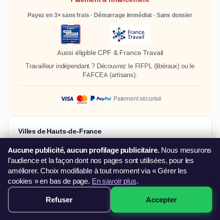
Payez en 3× sans frais · Démarrage immédiat · Sans dossier
Aussi éligible CPF & France Travail
Travailleur indépendant ? Découvrez le
FIFPL
(libéraux) ou le
FAFCEA
(artisans).
Paiement sécurisé
Villes de Hauts-de-France
Formation Photoshop à Lille
Formation Photoshop à Amiens
Aucune publicité, aucun profilage publicitaire.
Nous mesurons
l’audience et la façon dont nos pages sont utilisées, pour les
Formation Photoshop à Tourcoing
améliorer. Choix modifiable à tout moment via « Gérer les
Formation Photoshop à Dunkerque
cookies » en bas de page.
En savoir plus
.
Formation Photoshop à Beauvais
Refuser
Accepter
349€ · Voir les sessions →
Formation Photoshop à Saint-Quentin