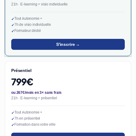
21h · E-learning + visio individuelle
Tout Autonomie +
✓
7h de visio individuelle
✓
Formateur dédié
✓
S'inscrire →
Présentiel
799€
ou 267€/mois en 3× sans frais
21h · E-learning + présentiel
Tout Autonomie +
✓
7h en présentiel
✓
Formation dans votre ville
✓