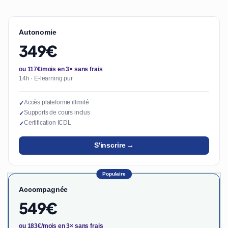
Autonomie
349€
ou 117€/mois en 3× sans frais
14h · E-learning pur
Accès plateforme illimité
✓
Supports de cours inclus
✓
Certification ICDL
✓
S'inscrire →
Populaire
Accompagnée
549€
ou 183€/mois en 3× sans frais