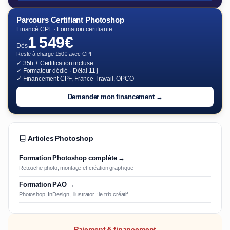
Parcours Certifiant Photoshop
Financé CPF · Formation certifiante
1 549€
Dès
Reste à charge 150€ avec CPF
✓ 35h + Certification incluse
✓ Formateur dédié · Délai 11 j
✓ Financement CPF, France Travail, OPCO
Demander mon financement →
Articles Photoshop
Formation Photoshop complète →
Retouche photo, montage et création graphique
Formation PAO →
Photoshop, InDesign, Illustrator : le trio créatif
Paiement & financement