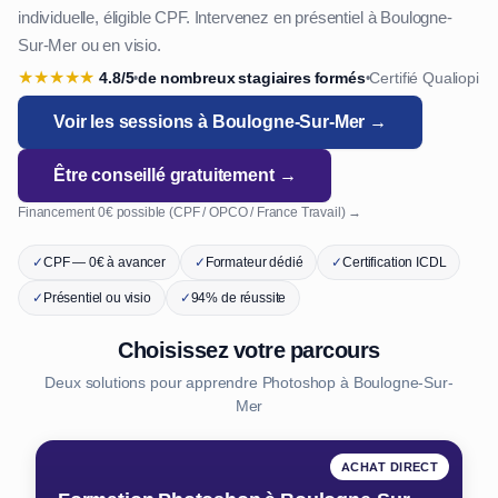
individuelle, éligible CPF. Intervenez en présentiel à Boulogne-
Sur-Mer ou en visio.
★
★
★
★
★
4.8/5
de nombreux stagiaires formés
Certifié Qualiopi
•
•
Voir les sessions à Boulogne-Sur-Mer →
Être conseillé gratuitement →
Financement 0€ possible (CPF / OPCO / France Travail) →
✓
CPF — 0€ à avancer
✓
Formateur dédié
✓
Certification ICDL
✓
Présentiel ou visio
✓
94% de réussite
Choisissez votre parcours
Deux solutions pour apprendre Photoshop à Boulogne-Sur-
Mer
ACHAT DIRECT