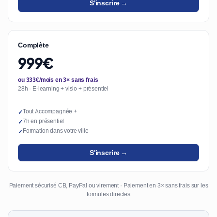
S'inscrire →
Complète
999€
ou 333€/mois en 3× sans frais
28h · E-learning + visio + présentiel
Tout Accompagnée +
✓
7h en présentiel
✓
Formation dans votre ville
✓
S'inscrire →
Paiement sécurisé CB, PayPal ou virement · Paiement en 3× sans frais sur les
formules directes