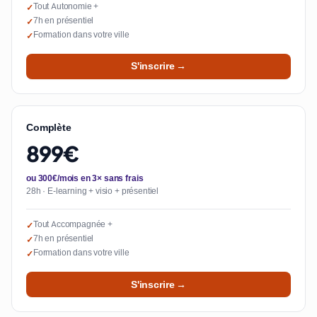
Tout Autonomie +
✓
7h en présentiel
✓
Formation dans votre ville
✓
S'inscrire →
Complète
899€
ou 300€/mois en 3× sans frais
28h · E-learning + visio + présentiel
Tout Accompagnée +
✓
7h en présentiel
✓
Formation dans votre ville
✓
S'inscrire →