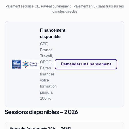
Paiement sécurisé CB, PayPal ou virement · Paiement en 3× sans frais sur les
formules directes
Financement
disponible
CPF,
France
Travail,
OPCO…
Demander un financement
Faites
financer
votre
formation
jusqu'à
100 %
Sessions disponibles – 2026
Formule Autonomie 14h — 249€
|