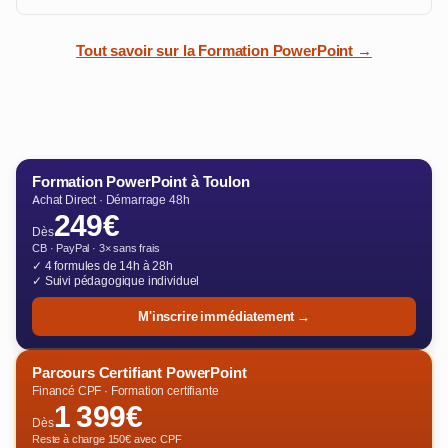
Tout savoir sur la Formation PowerPoint →
Formation PowerPoint à Toulon
Achat Direct · Démarrage 48h
249€
Dès
CB · PayPal · 3× sans frais
✓ 4 formules de 14h à 28h
✓ Suivi pédagogique individuel
M'inscrire immédiatement →
Parcours Certifiant PowerPoint
Financé CPF · Formation certifiante
1 399€
Dès
Reste à charge 150€ avec CPF