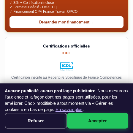
✓ 35h + Certification incluse
✓ Formateur dédié · Délai 11 j
✓ Financement CPF, France Travail, OPCO
Demander mon financement →
Certifications officielles
ICDL
Certification inscrite au Répertoire Spécifique de France Compétences
Aucune publicité, aucun profilage publicitaire.
Nous mesurons
Articles PowerPoint
l’audience et la façon dont nos pages sont utilisées, pour les
améliorer. Choix modifiable à tout moment via « Gérer les
Masques de diapositives →
cookies » en bas de page.
En savoir plus
.
Créez des modèles professionnels réutilisables
Refuser
Accepter
249€ · Voir les sessions →
Certification ICDL PowerPoint →
Validez vos compétences, éligible CPF