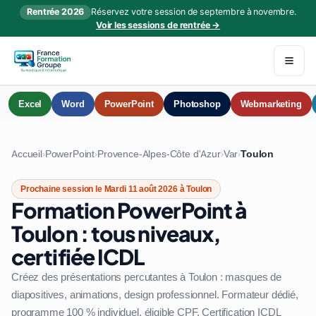
Rentrée 2026
Réservez votre session de septembre à novembre.
Voir les sessions de rentrée →
Excel
Word
PowerPoint
Photoshop
Webmarketing
Accueil
PowerPoint
Provence-Alpes-Côte d'Azur
Var
Toulon
›
›
›
›
Prochaine session le Mardi 11 août 2026 à Toulon
Formation PowerPoint à
Toulon : tous niveaux,
certifiée ICDL
Créez des présentations percutantes à Toulon : masques de
diapositives, animations, design professionnel. Formateur dédié,
programme 100 % individuel, éligible CPF. Certification ICDL