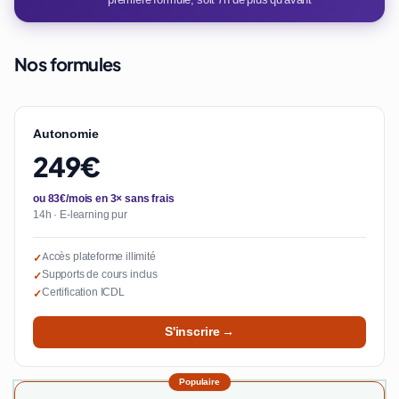
Nos formules
Autonomie
249€
ou 83€/mois en 3× sans frais
14h · E-learning pur
Accès plateforme illimité
✓
Supports de cours inclus
✓
Certification ICDL
✓
S'inscrire →
Populaire