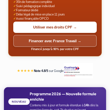
✓
35h de formation complète
✓
Suivi pédagogique individuel
✓
Formateur dédié
✓
Délai légal de mise en place 11 jours
✓
Aussi finançable OPCO
Utiliser mes droits CPF →
Financer avec France Travail →
Financé jusqu'à 90% par votre CPF
★★★★★
Note 4.8/5
sur Google
Programme 2026 — Nouvelle formule
enrichie
NOUVEAU
Contenu mis à jour et formule étendue à
14h
dès la
première formule, soit 7h de plus qu'avant