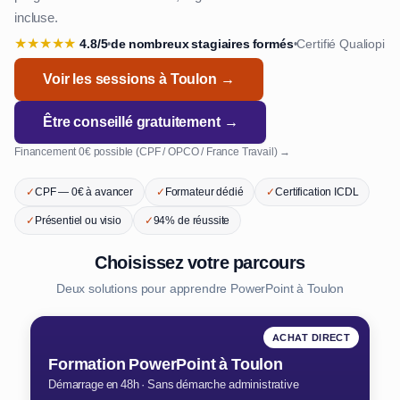
incluse.
★
★
★
★
★
4.8/5
de nombreux stagiaires formés
Certifié Qualiopi
•
•
Voir les sessions à Toulon →
Être conseillé gratuitement →
Financement 0€ possible (CPF / OPCO / France Travail) →
✓
CPF — 0€ à avancer
✓
Formateur dédié
✓
Certification ICDL
✓
Présentiel ou visio
✓
94% de réussite
Choisissez votre parcours
Deux solutions pour apprendre PowerPoint à Toulon
ACHAT DIRECT
Formation PowerPoint à Toulon
Démarrage en 48h · Sans démarche administrative