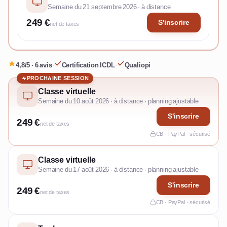
Semaine du 21 septembre 2026 · à distance
249 €
S'inscrire
net de taxes
4,8/5 · 6 avis
·
Certification ICDL
·
Qualiopi
PROCHAINE SESSION
Classe virtuelle
Semaine du 10 août 2026 · à distance · planning ajustable
S'inscrire
249 €
net de taxes
CB · PayPal · sécurisé
Classe virtuelle
Semaine du 17 août 2026 · à distance · planning ajustable
S'inscrire
249 €
net de taxes
CB · PayPal · sécurisé