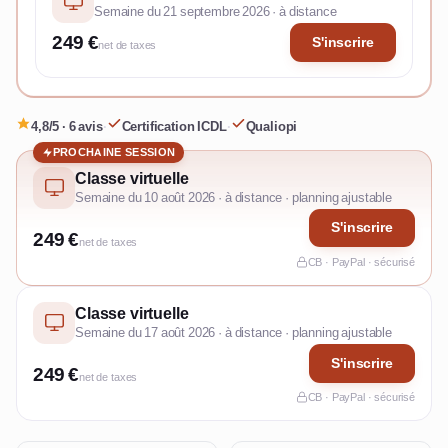
Semaine du 21 septembre 2026 · à distance
249 €
S'inscrire
net de taxes
4,8/5 · 6 avis
·
Certification ICDL
·
Qualiopi
PROCHAINE SESSION
Classe virtuelle
Semaine du 10 août 2026 · à distance · planning ajustable
S'inscrire
249 €
net de taxes
CB · PayPal · sécurisé
Classe virtuelle
Semaine du 17 août 2026 · à distance · planning ajustable
S'inscrire
249 €
net de taxes
CB · PayPal · sécurisé