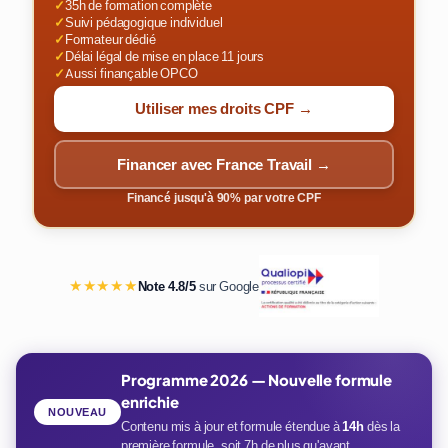
✓
35h de formation complète
✓
Suivi pédagogique individuel
✓
Formateur dédié
✓
Délai légal de mise en place 11 jours
✓
Aussi finançable OPCO
Utiliser mes droits CPF →
Financer avec France Travail →
Financé jusqu'à 90% par votre CPF
★★★★★
Note 4.8/5
sur Google
Programme 2026 — Nouvelle formule
enrichie
NOUVEAU
Contenu mis à jour et formule étendue à
14h
dès la
première formule, soit 7h de plus qu'avant