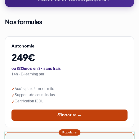
Nos formules
Autonomie
249€
ou 83€/mois en 3× sans frais
14h · E-learning pur
Accès plateforme illimité
✓
Supports de cours inclus
✓
Certification ICDL
✓
S'inscrire →
Populaire