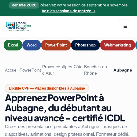
Rentrée 2026
Réservez votre session de septembre à novembre.
Voir les sessions de rentrée →
Excel
Word
PowerPoint
Photoshop
Webmarketing
Provence-Alpes-Côte
Bouches-du-
Accueil
PowerPoint
Aubagne
›
›
›
›
d'Azur
Rhône
Éligible CPF — Places disponibles à Aubagne
Apprenez PowerPoint à
Aubagne, du débutant au
niveau avancé - certifié ICDL
Créez des présentations percutantes à Aubagne : masques de
diapositives, animations, design professionnel. Formateur dédié,