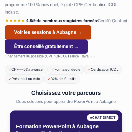
programme 100 % individuel, éligible CPF. Certification ICDL
incluse.
★
★
★
★
★
4.8/5
de nombreux stagiaires formés
Certifié Qualiopi
•
•
Voir les sessions à Aubagne →
Être conseillé gratuitement →
Financement 0€ possible (CPF / OPCO / France Travail) →
✓
CPF — 0€ à avancer
✓
Formateur dédié
✓
Certification ICDL
✓
Présentiel ou visio
✓
94% de réussite
Choisissez votre parcours
Deux solutions pour apprendre PowerPoint à Aubagne
ACHAT DIRECT
Formation PowerPoint à Aubagne