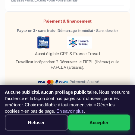
Maîtrisez Word, Excel et PowerPoint ensemble
Paiement & financement
Payez en 3× sans frais · Démarrage immédiat · Sans dossier
Aussi éligible CPF & France Travail
Travailleur indépendant ? Découvrez le
FIFPL
(libéraux) ou le
FAFCEA
(artisans).
Paiement sécurisé
Aucune publicité, aucun profilage publicitaire.
Nous mesurons
l’audience et la façon dont nos pages sont utilisées, pour les
Villes de Provence-Alpes-Côte d'Azur
améliorer. Choix modifiable à tout moment via « Gérer les
cookies » en bas de page.
En savoir plus
.
Formation PowerPoint à Nice
Formation PowerPoint à Toulon
Formation PowerPoint à Avignon
Refuser
Accepter
249€ · Voir les sessions →
Formation PowerPoint à Antibes