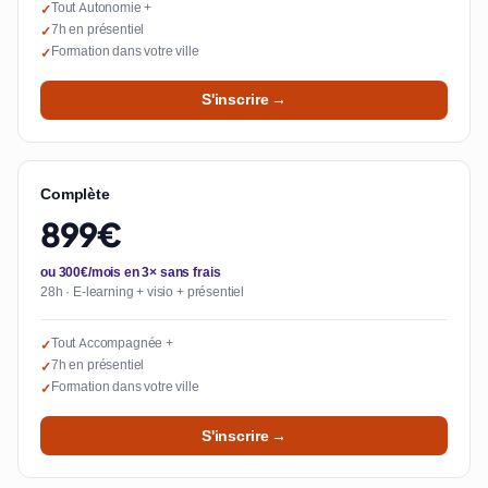
Tout Autonomie +
✓
7h en présentiel
✓
Formation dans votre ville
✓
S'inscrire →
Complète
899€
ou 300€/mois en 3× sans frais
28h · E-learning + visio + présentiel
Tout Accompagnée +
✓
7h en présentiel
✓
Formation dans votre ville
✓
S'inscrire →