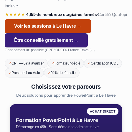
incluse.
★
★
★
★
★
4,8/5
de nombreux stagiaires formés
Certifié Qualiopi
•
•
Voir les sessions à Le Havre →
Être conseillé gratuitement →
Financement 0€ possible (CPF / OPCO / France Travail) →
✓
CPF — 0€ à avancer
✓
Formateur dédié
✓
Certification ICDL
✓
Présentiel ou visio
✓
94% de réussite
Choisissez votre parcours
Deux solutions pour apprendre PowerPoint à Le Havre
ACHAT DIRECT
Formation PowerPoint à Le Havre
Démarrage en 48h · Sans démarche administrative