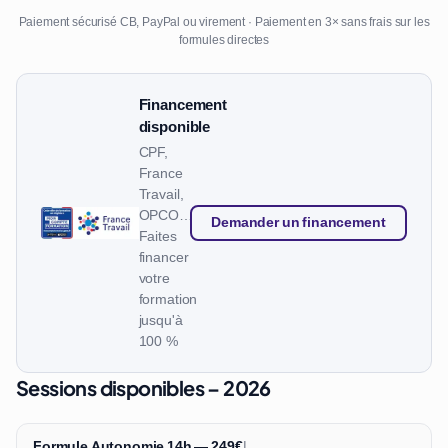
Paiement sécurisé CB, PayPal ou virement · Paiement en 3× sans frais sur les
formules directes
Financement
disponible
CPF,
France
Travail,
OPCO…
Demander un financement
Faites
financer
votre
formation
jusqu'à
100 %
Sessions disponibles – 2026
Formule Autonomie 14h — 249€
|