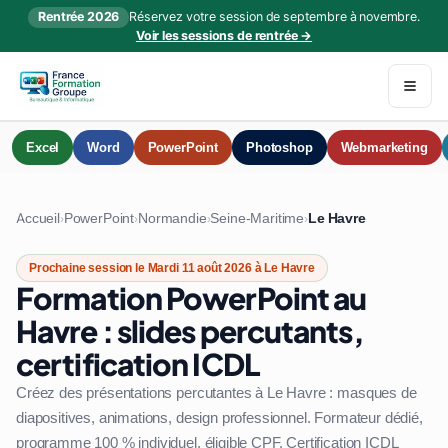
Rentrée 2026
Réservez votre session de septembre à novembre.
Voir les sessions de rentrée →
Excel
Word
PowerPoint
Photoshop
Webmarketing
Accueil
PowerPoint
Normandie
Seine-Maritime
Le Havre
›
›
›
›
Prochaine session le Mardi 11 août 2026 à Le Havre
Formation PowerPoint au
Havre : slides percutants,
certification ICDL
Créez des présentations percutantes à Le Havre : masques de
diapositives, animations, design professionnel. Formateur dédié,
programme 100 % individuel, éligible CPF. Certification ICDL