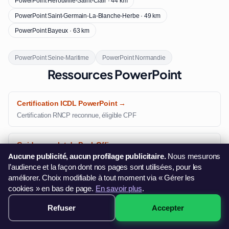
PowerPoint Hérouville-Saint-Clair · 44 km
PowerPoint Saint-Germain-La-Blanche-Herbe · 49 km
PowerPoint Bayeux · 63 km
PowerPoint Seine-Maritime
PowerPoint Normandie
Ressources PowerPoint
Certification ICDL PowerPoint →
Certification RNCP reconnue, éligible CPF
Guide complet du Pack Office →
Aucune publicité, aucun profilage publicitaire.
Nous mesurons
Maîtrisez Word, Excel et PowerPoint dans un seul parcours
l’audience et la façon dont nos pages sont utilisées, pour les
améliorer. Choix modifiable à tout moment via « Gérer les
Tout savoir sur la Formation PowerPoint →
cookies » en bas de page.
En savoir plus
.
Refuser
Accepter
249€ · Voir les sessions →