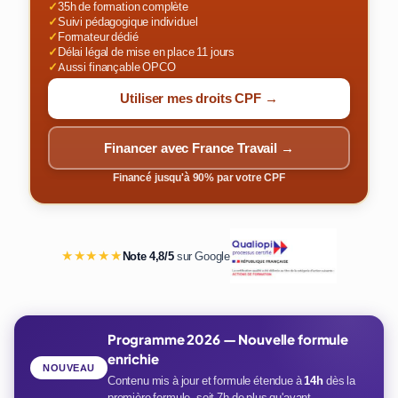
✓
35h de formation complète
✓
Suivi pédagogique individuel
✓
Formateur dédié
✓
Délai légal de mise en place 11 jours
✓
Aussi finançable OPCO
Utiliser mes droits CPF →
Financer avec France Travail →
Financé jusqu'à 90% par votre CPF
★★★★★
Note 4,8/5
sur Google
Programme 2026 — Nouvelle formule
enrichie
NOUVEAU
Contenu mis à jour et formule étendue à
14h
dès la
première formule, soit 7h de plus qu'avant