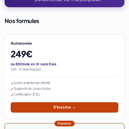
Nos formules
Autonomie
249€
ou 83€/mois en 3× sans frais
14h · E-learning pur
Accès plateforme illimité
✓
Supports de cours inclus
✓
Certification ICDL
✓
S'inscrire →
Populaire