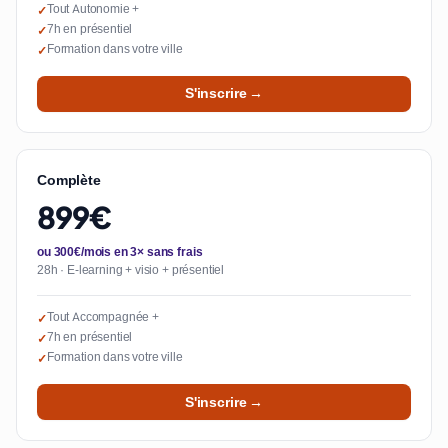
Tout Autonomie +
✓
7h en présentiel
✓
Formation dans votre ville
✓
S'inscrire →
Complète
899€
ou 300€/mois en 3× sans frais
28h · E-learning + visio + présentiel
Tout Accompagnée +
✓
7h en présentiel
✓
Formation dans votre ville
✓
S'inscrire →