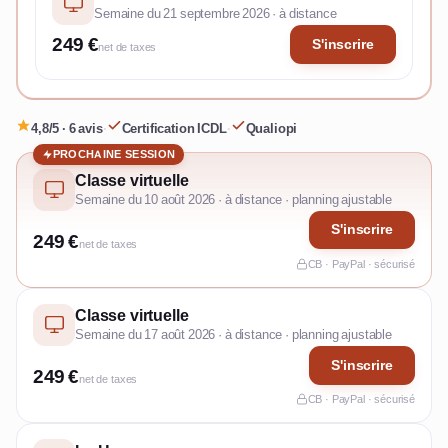
Semaine du 21 septembre 2026 · à distance
249 €
S'inscrire
net de taxes
4,8/5 · 6 avis
·
Certification ICDL
·
Qualiopi
PROCHAINE SESSION
Classe virtuelle
Semaine du 10 août 2026 · à distance · planning ajustable
S'inscrire
249 €
net de taxes
CB · PayPal · sécurisé
Classe virtuelle
Semaine du 17 août 2026 · à distance · planning ajustable
S'inscrire
249 €
net de taxes
CB · PayPal · sécurisé