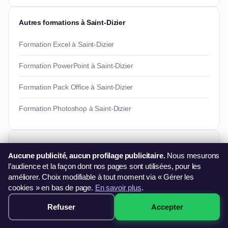
Autres formations à Saint-Dizier
Formation Excel à Saint-Dizier
Formation PowerPoint à Saint-Dizier
Formation Pack Office à Saint-Dizier
Formation Photoshop à Saint-Dizier
Besoin d'informations ?
Aucune publicité, aucun profilage publicitaire.
Nous mesurons
Vous souhaitez en savoir plus sur nos formations ?
l’audience et la façon dont nos pages sont utilisées, pour les
06 44 60 79 11
améliorer. Choix modifiable à tout moment via « Gérer les
cookies » en bas de page.
En savoir plus
.
contact@francefg.fr
Refuser
Accepter
249€ · Voir les sessions →