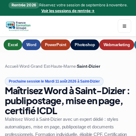
Rentrée 2026
Réservez votre session de septembre à novembre.
Voir les sessions de rentrée →
Excel
Word
PowerPoint
Photoshop
Webmarketing
Accueil
Word
Grand Est
Haute-Marne
Saint-Dizier
›
›
›
›
Prochaine session le Mardi 11 août 2026 à Saint-Dizier
Maîtrisez Word à Saint-Dizier :
publipostage, mise en page,
certifié ICDL
Maîtrisez Word à Saint-Dizier avec un expert dédié : styles
automatiques, mise en page, publipostage et documents
professionnels. Formation individuelle, éligible CPF. Certification