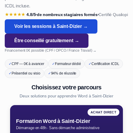
ICDL incluse.
★
★
★
★
★
4.8/5
de nombreux stagiaires formés
Certifié Qualiopi
•
•
Voir les sessions à Saint-Dizier →
Être conseillé gratuitement →
Financement 0€ possible (CPF / OPCO / France Travail) →
✓
CPF — 0€ à avancer
✓
Formateur dédié
✓
Certification ICDL
✓
Présentiel ou visio
✓
94% de réussite
Choisissez votre parcours
Deux solutions pour apprendre Word à Saint-Dizier
ACHAT DIRECT
Formation Word à Saint-Dizier
Démarrage en 48h · Sans démarche administrative