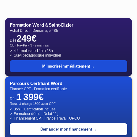
Formation Word à Saint-Dizier
Achat Direct · Démarrage 48h
249€
Dès
CB · PayPal · 3× sans frais
✓ 4 formules de 14h à 28h
✓ Suivi pédagogique individuel
M'inscrire immédiatement →
Parcours Certifiant Word
Financé CPF · Formation certifiante
1 399€
Dès
Reste à charge 150€ avec CPF
✓ 35h + Certification incluse
✓ Formateur dédié · Délai 11 j
✓ Financement CPF, France Travail, OPCO
Demander mon financement →