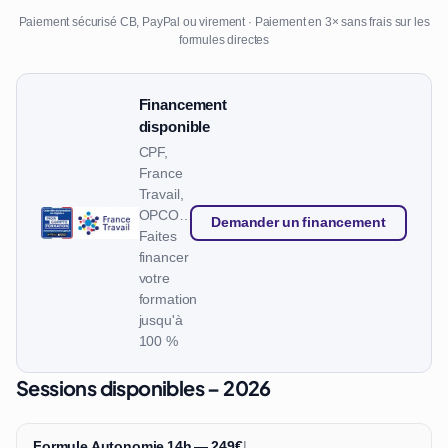
Paiement sécurisé CB, PayPal ou virement · Paiement en 3× sans frais sur les
formules directes
Financement
disponible
CPF,
France
Travail,
OPCO…
Demander un financement
Faites
financer
votre
formation
jusqu'à
100 %
Sessions disponibles – 2026
Formule Autonomie 14h — 249€
|