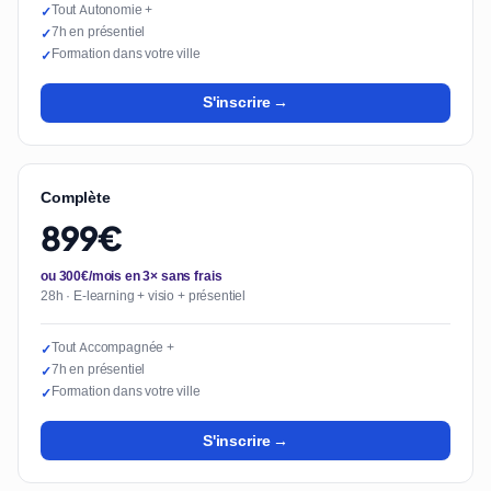
Tout Autonomie +
✓
7h en présentiel
✓
Formation dans votre ville
✓
S'inscrire →
Complète
899€
ou 300€/mois en 3× sans frais
28h · E-learning + visio + présentiel
Tout Accompagnée +
✓
7h en présentiel
✓
Formation dans votre ville
✓
S'inscrire →