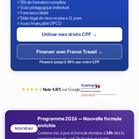
✓
35h de formation complète
✓
Suivi pédagogique individuel
✓
Formateur dédié
✓
Délai légal de mise en place 11 jours
✓
Aussi finançable OPCO
Utiliser mes droits CPF →
Financer avec France Travail →
Financé jusqu'à 90% par votre CPF
★★★★★
Note 4.8/5
sur Google
Programme 2026 — Nouvelle formule
enrichie
NOUVEAU
Contenu mis à jour et formule étendue à
14h
dès la
première formule, soit 7h de plus qu'avant