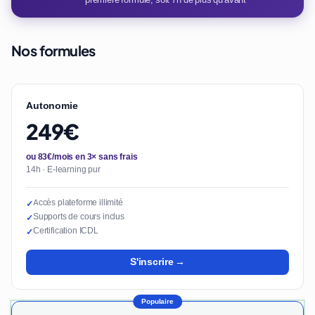
Nos formules
Autonomie
249€
ou 83€/mois en 3× sans frais
14h · E-learning pur
Accès plateforme illimité
✓
Supports de cours inclus
✓
Certification ICDL
✓
S'inscrire →
Populaire