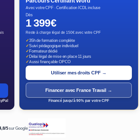
Parcours Certifiant Word
Avec votre CPF · Certification ICDL incluse
Dès
1 399€
ais
Reste à charge légal de 150€ avec votre CPF
✓
35h de formation complète
✓
Suivi pédagogique individuel
✓
Formateur dédié
✓
Délai légal de mise en place 11 jours
✓
Aussi finançable OPCO
Utiliser mes droits CPF →
Financer avec France Travail →
ayPal
Financé jusqu'à 90% par votre CPF
4,8/5
sur Google