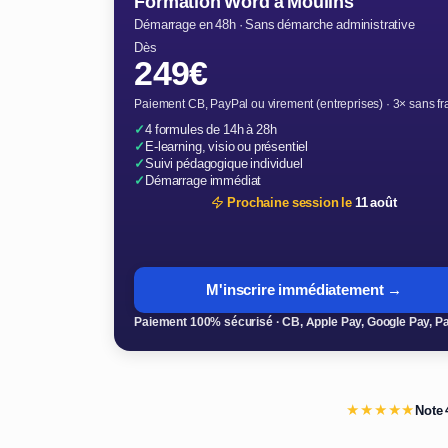
Formation Word à Moulins
Démarrage en 48h · Sans démarche administrative
Dès
249€
Paiement CB, PayPal ou virement (entreprises) · 3× sans fr
✓
4 formules de 14h à 28h
✓
E-learning, visio ou présentiel
✓
Suivi pédagogique individuel
✓
Démarrage immédiat
Prochaine session le
11 août
M'inscrire immédiatement →
Paiement 100% sécurisé · CB, Apple Pay, Google Pay, P
★★★★★
Note 