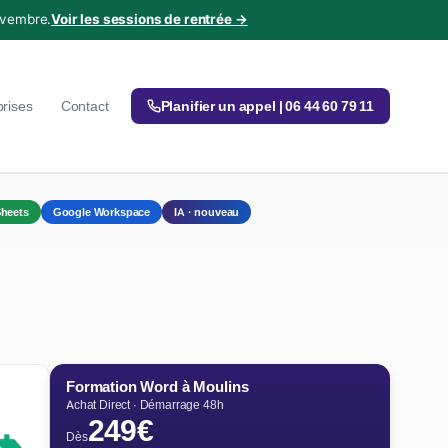
ovembre.
Voir les sessions de rentrée →
prises
Contact
Planifier un appel | 06 44 60 79 11
heets
Google Workspace
IA · nouveau
Formation Word à Moulins
Achat Direct · Démarrage 48h
249€
Dès