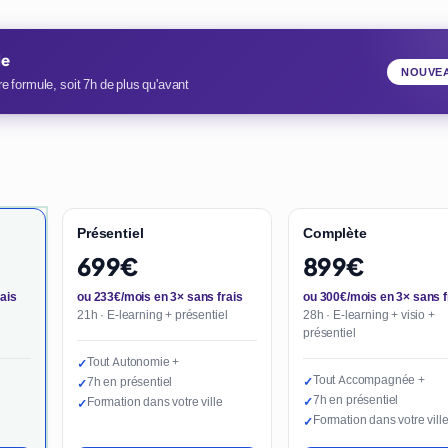
ie
NOUVE
e formule, soit 7h de plus qu'avant
Présentiel
Complète
699€
899€
ais
ou 233€/mois en 3× sans frais
ou 300€/mois en 3× sans f
21h · E-learning + présentiel
28h · E-learning + visio +
présentiel
Tout Autonomie +
✓
Tout Accompagnée +
7h en présentiel
✓
✓
7h en présentiel
Formation dans votre ville
✓
✓
Formation dans votre vill
✓