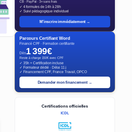
CB · PayPal · 3× sans frais
✓ 4 formules de 14h à 28h
✓ Suivi pédagogique individuel
M'inscrire immédiatement →
Parcours Certifiant Word
Financé CPF · Formation certifiante
1 399€
Dès
Reste à charge 150€ avec CPF
✓ 35h + Certification incluse
✓ Formateur dédié · Délai 11 j
✓ Financement CPF, France Travail, OPCO
Demander mon financement →
Certifications officielles
ICDL