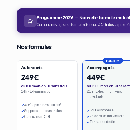
Programme 2026 — Nouvelle formule enrich
Contenu mis à jour et formule étendue à
14h
dès la premièr
Nos formules
Populaire
Autonomie
Accompagnée
249€
449€
ou 83€/mois en 3× sans frais
ou 150€/mois en 3× sans fr
14h · E-learning pur
21h · E-learning + visio
individuelle
Accès plateforme illimité
✓
Tout Autonomie +
Supports de cours inclus
✓
✓
7h de visio individuelle
Certification ICDL
✓
✓
Formateur dédié
✓