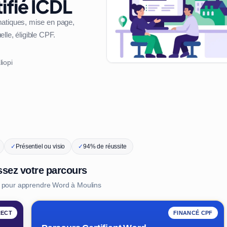
ifié ICDL
matiques, mise en page,
lle, éligible CPF.
liopi
✓
Présentiel ou visio
✓
94% de réussite
ssez votre parcours
s pour apprendre Word à Moulins
RECT
FINANCÉ CPF