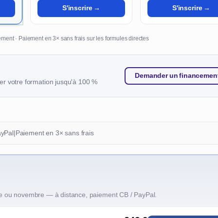
S'inscrire →
S'inscrire →
ment · Paiement en 3× sans frais sur les formules directes
Demander un financemen
r votre formation jusqu'à 100 %
ayPal
|
Paiement en 3× sans frais
e ou novembre — à distance, paiement CB / PayPal.