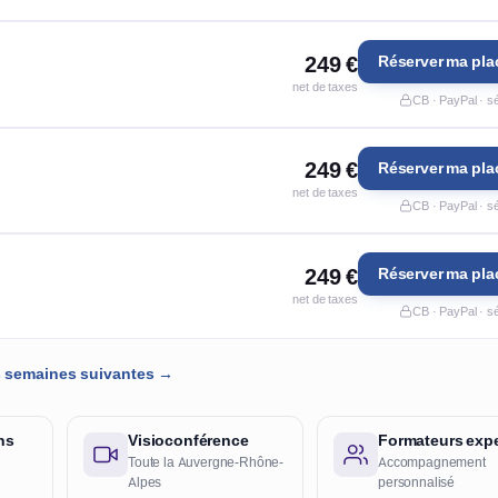
249 €
Réserver ma pla
net de taxes
CB · PayPal · s
249 €
Réserver ma pla
net de taxes
CB · PayPal · s
249 €
Réserver ma pla
net de taxes
CB · PayPal · s
es semaines suivantes →
ns
Visioconférence
Formateurs expe
Toute la Auvergne-Rhône-
Accompagnement
Alpes
personnalisé