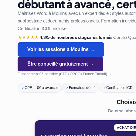
débutant à avancé, cert
Maîtrisez Word à Moulins avec un expert dédié : styles auto
publipostage et documents professionnels. Formation individue
Certification ICDL incluse.
★
★
★
★
★
4,8/5
de nombreux stagiaires formés
Certifié Qua
•
•
Voir les sessions à Moulins →
Être conseillé gratuitement →
Financement 0€ possible (CPF / OPCO / France Travail) →
✓
CPF — 0€ à avancer
✓
Formateur dédié
✓
Certification ICDL
Choisi
Deux solution
ACHAT DI