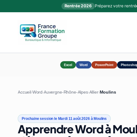
Rentrée 2026
Préparez votre rentré
Excel
Word
PowerPoint
Photosho
Accueil
Word
Auvergne-Rhône-Alpes
Allier
Moulins
›
›
›
›
Prochaine session le Mardi 11 août 2026 à Moulins
Apprendre Word à Mouli