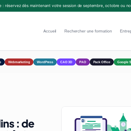
e : réservez dès maintenant votre session de septembre, octobre ou n
Accueil
Rechercher une formation
Entre
p
Webmarketing
WordPress
CAO 3D
PAO
Pack Office
Google S
ns : de