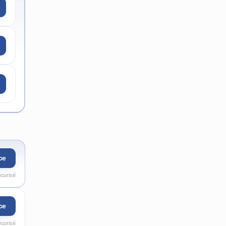
ce
écurisé
ce
écurisé