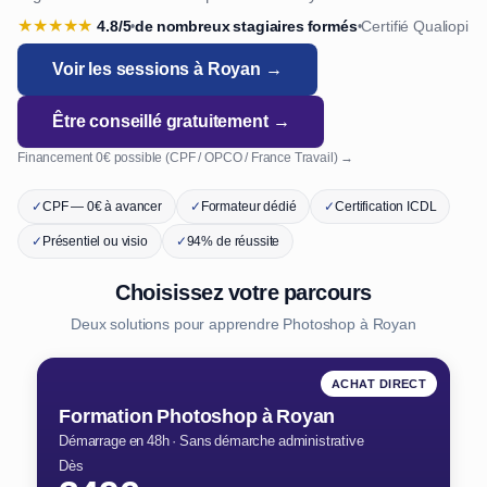
★
★
★
★
★
4.8/5
de nombreux stagiaires formés
Certifié Qualiopi
•
•
Voir les sessions à Royan →
Être conseillé gratuitement →
Financement 0€ possible (CPF / OPCO / France Travail) →
✓
CPF — 0€ à avancer
✓
Formateur dédié
✓
Certification ICDL
✓
Présentiel ou visio
✓
94% de réussite
Choisissez votre parcours
Deux solutions pour apprendre Photoshop à Royan
ACHAT DIRECT
Formation Photoshop à Royan
Démarrage en 48h · Sans démarche administrative
Dès