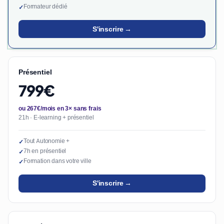
Formateur dédié
✓
S'inscrire →
Présentiel
799€
ou 267€/mois en 3× sans frais
21h · E-learning + présentiel
Tout Autonomie +
✓
7h en présentiel
✓
Formation dans votre ville
✓
S'inscrire →