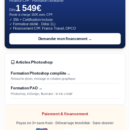
Financé CPF · Formation certifiante
1 549€
Dès
Reste à charge 150€ avec CPF
✓ 35h + Certification incluse
✓ Formateur dédié · Délai 11 j
✓ Financement CPF, France Travail, OPCO
Demander mon financement →
Articles Photoshop
Formation Photoshop complète →
Retouche photo, montage et création graphique
Formation PAO →
Photoshop, InDesign, Illustrator : le trio créatif
Paiement & financement
Payez en 3× sans frais · Démarrage immédiat · Sans dossier