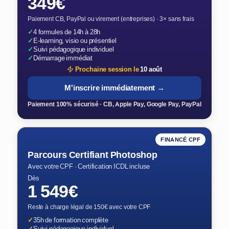
349€
Paiement CB, PayPal ou virement (entreprises) · 3× sans frais
✓
4 formules de 14h à 28h
✓
E-learning, visio ou présentiel
✓
Suivi pédagogique individuel
✓
Démarrage immédiat
Prochaine session le
10 août
M'inscrire immédiatement →
Paiement 100% sécurisé · CB, Apple Pay, Google Pay, PayPal
FINANCÉ CPF
Parcours Certifiant Photoshop
Avec votre CPF · Certification ICDL incluse
Dès
1 549€
Reste à charge légal de 150€ avec votre CPF
✓
35h de formation complète
✓
Suivi pédagogique individuel