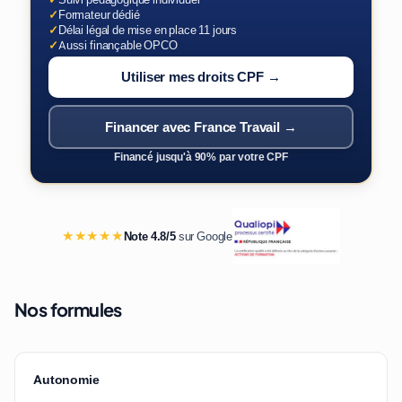
✓
Formateur dédié
✓
Délai légal de mise en place 11 jours
✓
Aussi finançable OPCO
Utiliser mes droits CPF →
Financer avec France Travail →
Financé jusqu'à 90% par votre CPF
★★★★★
Note 4.8/5
sur Google
Nos formules
Autonomie