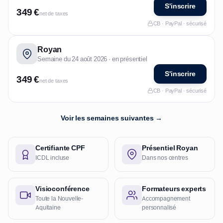
S'inscrire
349 €
net de taxes
CB · PayPal · sécurisé
Royan
Semaine du 24 août 2026 · en présentiel
S'inscrire
349 €
net de taxes
CB · PayPal · sécurisé
Voir les semaines suivantes →
Certifiante CPF
Présentiel Royan
ICDL incluse
Dans nos centres
Visioconférence
Formateurs experts
Toute la Nouvelle-
Accompagnement
Aquitaine
personnalisé