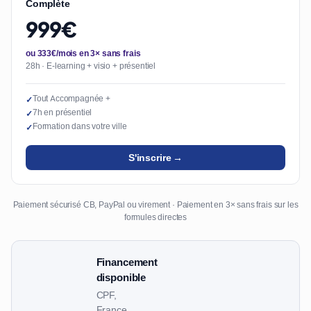
Complète
999€
ou 333€/mois en 3× sans frais
28h · E-learning + visio + présentiel
Tout Accompagnée +
✓
7h en présentiel
✓
Formation dans votre ville
✓
S'inscrire →
Paiement sécurisé CB, PayPal ou virement · Paiement en 3× sans frais sur les
formules directes
Financement
disponible
CPF,
France