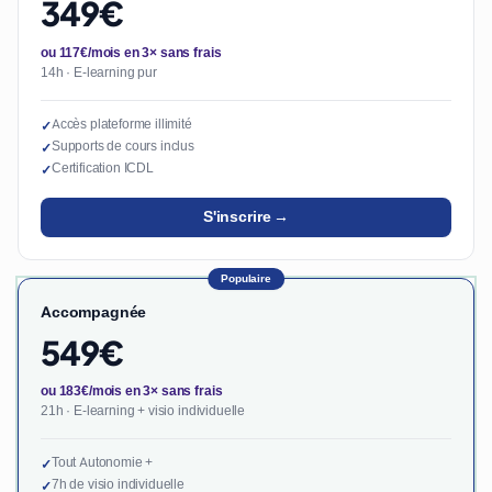
349€
ou 117€/mois en 3× sans frais
14h · E-learning pur
Accès plateforme illimité
✓
Supports de cours inclus
✓
Certification ICDL
✓
S'inscrire →
Populaire
Accompagnée
549€
ou 183€/mois en 3× sans frais
21h · E-learning + visio individuelle
Tout Autonomie +
✓
7h de visio individuelle
✓