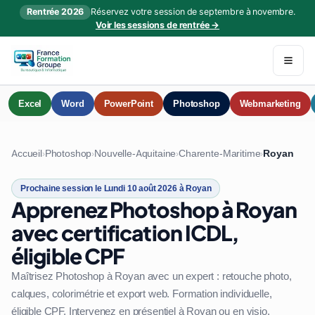
Rentrée 2026
Réservez votre session de septembre à novembre.
Voir les sessions de rentrée →
Excel
Word
PowerPoint
Photoshop
Webmarketing
Accueil
Photoshop
Nouvelle-Aquitaine
Charente-Maritime
Royan
›
›
›
›
Prochaine session le Lundi 10 août 2026 à Royan
Apprenez Photoshop à Royan
avec certification ICDL,
éligible CPF
Maîtrisez Photoshop à Royan avec un expert : retouche photo,
calques, colorimétrie et export web. Formation individuelle,
éligible CPF. Intervenez en présentiel à Royan ou en visio.