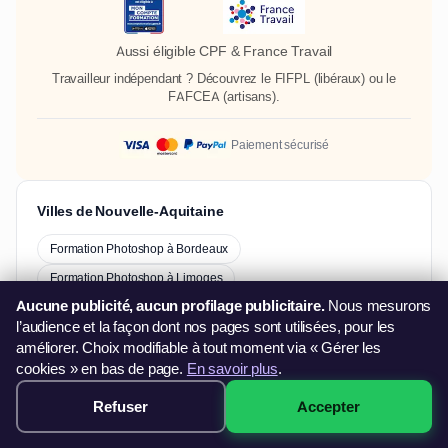
Aussi éligible CPF & France Travail
Travailleur indépendant ? Découvrez le
FIFPL
(libéraux) ou le
FAFCEA
(artisans).
Paiement sécurisé
Villes de Nouvelle-Aquitaine
Formation Photoshop à Bordeaux
Formation Photoshop à Limoges
Aucune publicité, aucun profilage publicitaire.
Nous mesurons
Formation Photoshop à Poitiers
Formation Photoshop à Pau
l’audience et la façon dont nos pages sont utilisées, pour les
Formation Photoshop à Bayonne
améliorer. Choix modifiable à tout moment via « Gérer les
Formation Photoshop à Brive-La-Gaillarde
cookies » en bas de page.
En savoir plus
.
Formation Photoshop à Angoulême
Refuser
Accepter
349€ · Voir les sessions →
Formation Photoshop à Agen