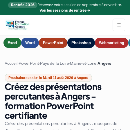
Rentrée 2026
Réservez votre session de septembre à novembre.
Voir les sessions de rentrée →
Excel
Word
PowerPoint
Photoshop
Webmarketing
Accueil
PowerPoint
Pays de la Loire
Maine-et-Loire
Angers
›
›
›
›
Prochaine session le Mardi 11 août 2026 à Angers
Créez des présentations
percutantes à Angers -
formation PowerPoint
certifiante
Créez des présentations percutantes à Angers : masques de