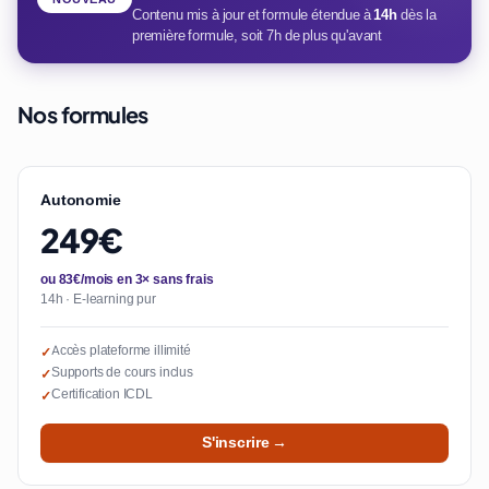
Contenu mis à jour et formule étendue à
14h
dès la
première formule, soit 7h de plus qu'avant
Nos formules
Autonomie
249€
ou 83€/mois en 3× sans frais
14h · E-learning pur
Accès plateforme illimité
✓
Supports de cours inclus
✓
Certification ICDL
✓
S'inscrire →