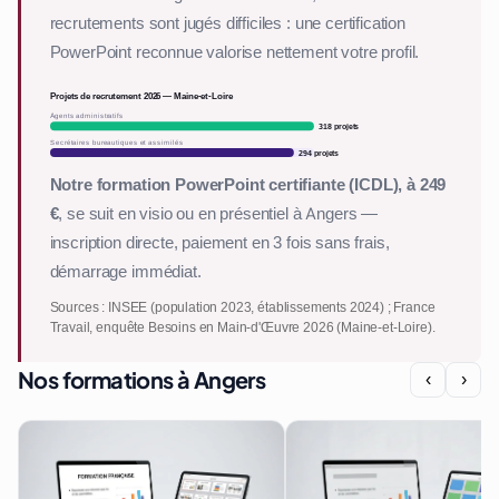
recrutements sont jugés difficiles : une certification
PowerPoint reconnue valorise nettement votre profil.
Projets de recrutement 2026 — Maine-et-Loire
Agents administratifs
318 projets
Secrétaires bureautiques et assimilés
294 projets
Notre formation PowerPoint certifiante (ICDL), à 249
€
, se suit en visio ou en présentiel à Angers —
inscription directe, paiement en 3 fois sans frais,
démarrage immédiat.
Sources : INSEE (population 2023, établissements 2024) ; France
Travail, enquête Besoins en Main-d'Œuvre 2026 (Maine-et-Loire).
Nos formations à Angers
‹
›