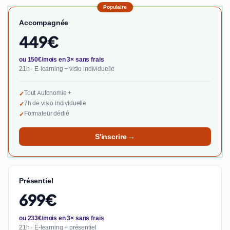
Populaire
Accompagnée
449€
ou 150€/mois en 3× sans frais
21h · E-learning + visio individuelle
Tout Autonomie +
✓
7h de visio individuelle
✓
Formateur dédié
✓
S'inscrire →
Présentiel
699€
ou 233€/mois en 3× sans frais
21h · E-learning + présentiel