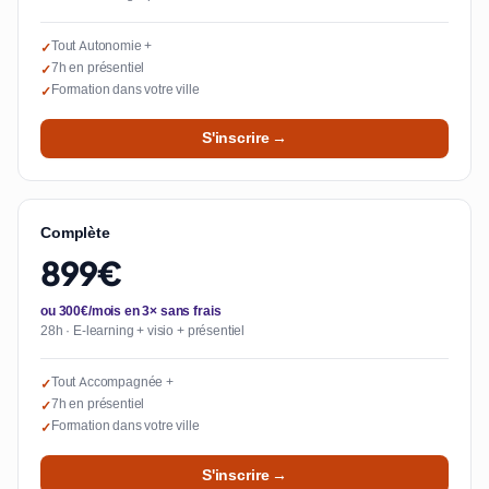
Tout Autonomie +
✓
7h en présentiel
✓
Formation dans votre ville
✓
S'inscrire →
Complète
899€
ou 300€/mois en 3× sans frais
28h · E-learning + visio + présentiel
Tout Accompagnée +
✓
7h en présentiel
✓
Formation dans votre ville
✓
S'inscrire →