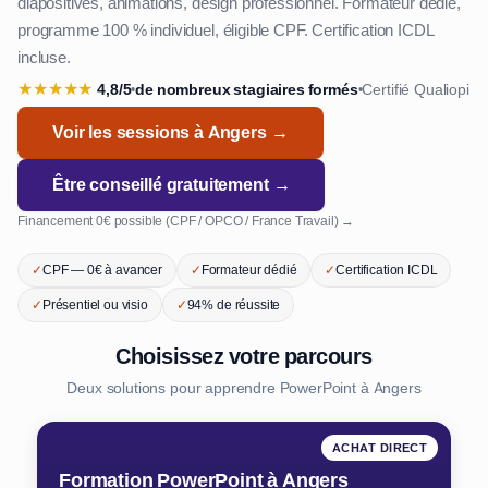
diapositives, animations, design professionnel. Formateur dédié,
programme 100 % individuel, éligible CPF. Certification ICDL
incluse.
★
★
★
★
★
4,8/5
de nombreux stagiaires formés
Certifié Qualiopi
•
•
Voir les sessions à Angers →
Être conseillé gratuitement →
Financement 0€ possible (CPF / OPCO / France Travail) →
✓
CPF — 0€ à avancer
✓
Formateur dédié
✓
Certification ICDL
✓
Présentiel ou visio
✓
94% de réussite
Choisissez votre parcours
Deux solutions pour apprendre PowerPoint à Angers
ACHAT DIRECT
Formation PowerPoint à Angers