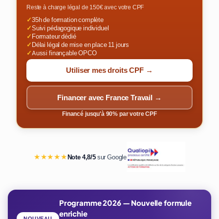
Reste à charge légal de 150€ avec votre CPF
✓
35h de formation complète
✓
Suivi pédagogique individuel
✓
Formateur dédié
✓
Délai légal de mise en place 11 jours
✓
Aussi finançable OPCO
Utiliser mes droits CPF →
Financer avec France Travail →
Financé jusqu'à 90% par votre CPF
★★★★★
Note 4,8/5
sur Google
Programme 2026 — Nouvelle formule
enrichie
NOUVEAU