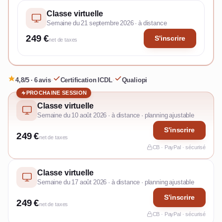
Classe virtuelle
Semaine du 21 septembre 2026 · à distance
249 €
S'inscrire
net de taxes
4,8/5 · 6 avis
·
Certification ICDL
·
Qualiopi
PROCHAINE SESSION
Classe virtuelle
Semaine du 10 août 2026 · à distance · planning ajustable
S'inscrire
249 €
net de taxes
CB · PayPal · sécurisé
Classe virtuelle
Semaine du 17 août 2026 · à distance · planning ajustable
S'inscrire
249 €
net de taxes
CB · PayPal · sécurisé