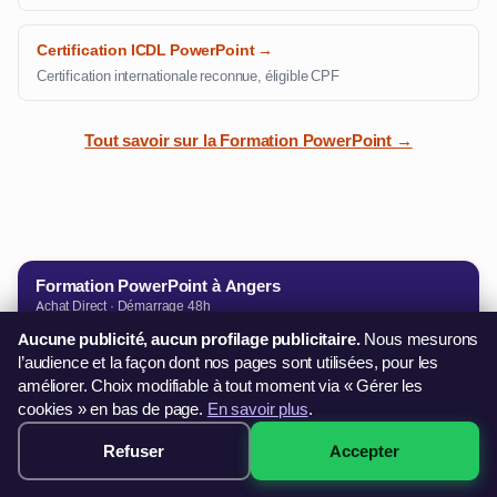
Certification ICDL PowerPoint →
Certification internationale reconnue, éligible CPF
Tout savoir sur la Formation PowerPoint →
Formation PowerPoint à Angers
Achat Direct · Démarrage 48h
249€
Aucune publicité, aucun profilage publicitaire.
Nous mesurons
Dès
CB · PayPal · 3× sans frais
l’audience et la façon dont nos pages sont utilisées, pour les
✓ 4 formules de 14h à 28h
améliorer. Choix modifiable à tout moment via « Gérer les
✓ Suivi pédagogique individuel
cookies » en bas de page.
En savoir plus
.
M'inscrire immédiatement →
Refuser
Accepter
249€ · Voir les sessions →