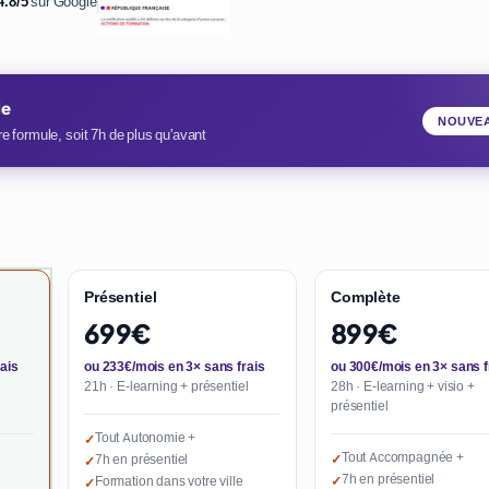
4.8/5
sur Google
ie
NOUVE
e formule, soit 7h de plus qu'avant
Présentiel
Complète
699€
899€
ais
ou 233€/mois en 3× sans frais
ou 300€/mois en 3× sans f
21h · E-learning + présentiel
28h · E-learning + visio +
présentiel
Tout Autonomie +
✓
Tout Accompagnée +
7h en présentiel
✓
✓
7h en présentiel
Formation dans votre ville
✓
✓