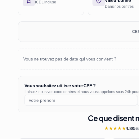
Villeurbanne
ICDL incluse
Dans nos centres
CER
Vous ne trouvez pas de date qui vous convient ?
Vous souhaitez utiliser votre CPF ?
Laissez-nous vos coordonnées et nous vous rappelons sous 24h pou
Ce que disent 
★
★
★
★
★
4.8/5
su