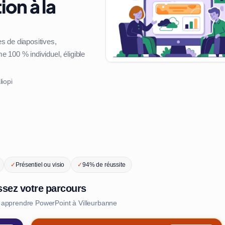
ion à la
s de diapositives,
 100 % individuel, éligible
liopi
✓
Présentiel ou visio
✓
94% de réussite
ssez votre parcours
 apprendre PowerPoint à Villeurbanne