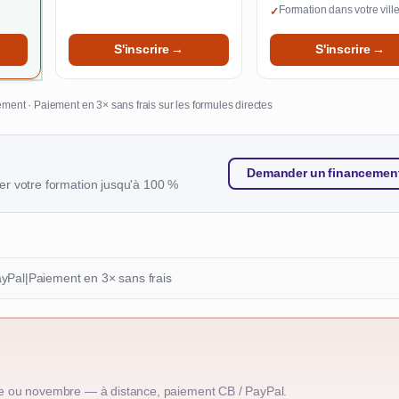
Formation dans votre vill
✓
S'inscrire →
S'inscrire →
ment · Paiement en 3× sans frais sur les formules directes
Demander un financemen
r votre formation jusqu'à 100 %
ayPal
|
Paiement en 3× sans frais
e ou novembre — à distance, paiement CB / PayPal.