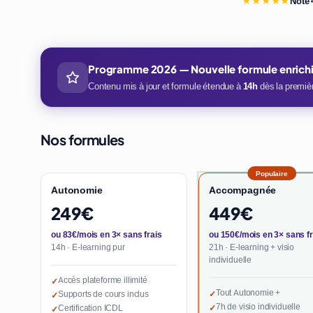
★★★★★
Note 
Programme 2026 — Nouvelle formule enrich
Contenu mis à jour et formule étendue à
14h
dès la premièr
Nos formules
Populaire
Autonomie
Accompagnée
249€
449€
ou 83€/mois en 3× sans frais
ou 150€/mois en 3× sans fr
14h · E-learning pur
21h · E-learning + visio
individuelle
Accès plateforme illimité
✓
Tout Autonomie +
Supports de cours inclus
✓
✓
7h de visio individuelle
Certification ICDL
✓
✓