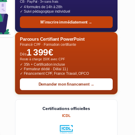
CB · PayPal · 3× sans frais
✓ 4 formules de 14h à 28h
✓ Suivi pédagogique individuel
M'inscrire immédiatement →
Parcours Certifiant PowerPoint
Financé CPF · Formation certifiante
1 399€
Dès
Reste à charge 150€ avec CPF
✓ 35h + Certification incluse
✓ Formateur dédié · Délai 11 j
✓ Financement CPF, France Travail, OPCO
Demander mon financement →
Certifications officielles
ICDL