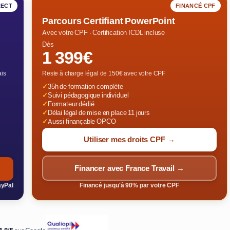
RECT
FINANCÉ CPF
Parcours Certifiant PowerPoint
Avec votre CPF · Certification ICDL incluse
Dès
1 399€
ais
Reste à charge légal de 150€ avec votre CPF
✓
35h de formation complète
✓
Suivi pédagogique individuel
✓
Formateur dédié
✓
Délai légal de mise en place 11 jours
✓
Aussi finançable OPCO
Utiliser mes droits CPF →
Financer avec France Travail →
ayPal
Financé jusqu'à 90% par votre CPF