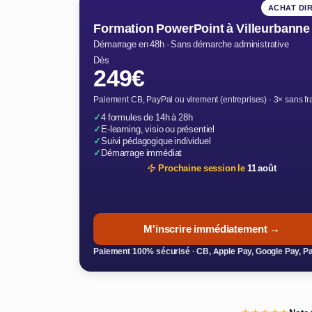
ACHAT DI
Formation PowerPoint à Villeurbanne
Démarrage en 48h · Sans démarche administrative
Dès
249€
Paiement CB, PayPal ou virement (entreprises) · 3× sans fr
✓
4 formules de 14h à 28h
✓
E-learning, visio ou présentiel
✓
Suivi pédagogique individuel
✓
Démarrage immédiat
Prochaine session le
11 août
M'inscrire immédiatement →
Paiement 100% sécurisé · CB, Apple Pay, Google Pay, P