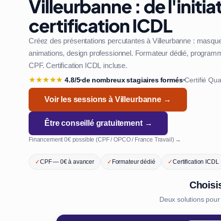
Villeurbanne : de l'initiat
certification ICDL
Créez des présentations percutantes à Villeurbanne : masque
animations, design professionnel. Formateur dédié, programme
CPF. Certification ICDL incluse.
★
★
★
★
★
4.8/5
de nombreux stagiaires formés
Certifié Qua
•
•
Voir les sessions à Villeurbanne →
Être conseillé gratuitement →
Financement 0€ possible (CPF / OPCO / France Travail) →
✓
CPF — 0€ à avancer
✓
Formateur dédié
✓
Certification ICDL
Choisi
Deux solutions pour