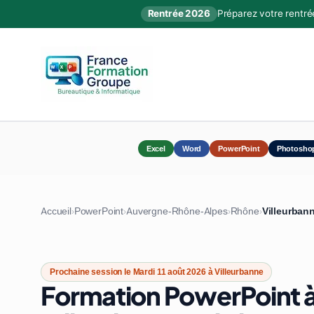
Rentrée 2026
Préparez votre rentré
Excel
Word
PowerPoint
Photosho
Accueil
PowerPoint
Auvergne-Rhône-Alpes
Rhône
Villeurban
›
›
›
›
Prochaine session le Mardi 11 août 2026 à Villeurbanne
Formation PowerPoint 