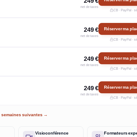
249 €
net de taxes
CB · PayPal · s
249 €
Réserver ma pla
net de taxes
CB · PayPal · s
249 €
Réserver ma pla
net de taxes
CB · PayPal · s
249 €
Réserver ma pla
net de taxes
CB · PayPal · s
es semaines suivantes →
Visioconférence
Formateurs expe