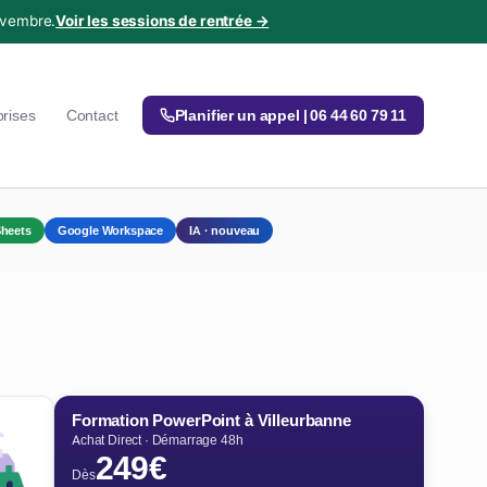
ovembre.
Voir les sessions de rentrée →
prises
Contact
Planifier un appel | 06 44 60 79 11
heets
Google Workspace
IA · nouveau
Formation PowerPoint à Villeurbanne
Achat Direct · Démarrage 48h
249€
Dès