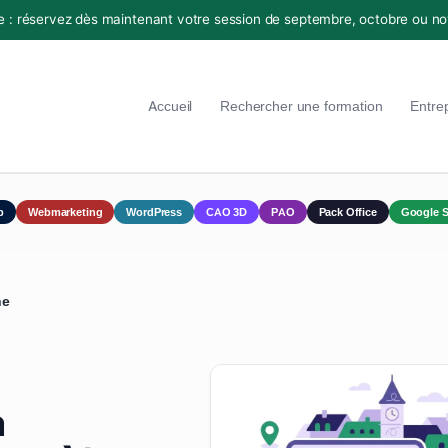
e : réservez dès maintenant votre session de septembre, octobre ou n
Accueil
Rechercher une formation
Entre
p
Webmarketing
WordPress
CAO 3D
PAO
Pack Office
Google S
ne
à