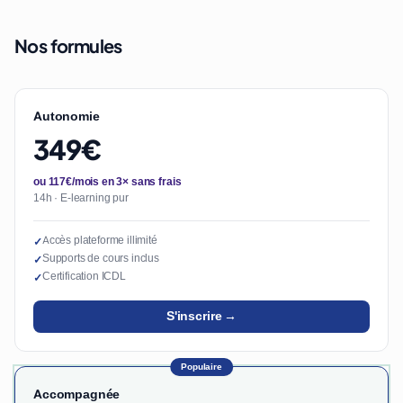
Nos formules
Autonomie
349€
ou 117€/mois en 3× sans frais
14h · E-learning pur
Accès plateforme illimité
✓
Supports de cours inclus
✓
Certification ICDL
✓
S'inscrire →
Populaire
Accompagnée