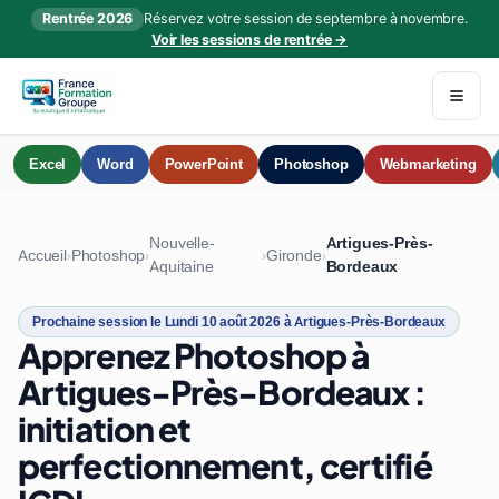
Rentrée 2026
Réservez votre session de septembre à novembre.
Voir les sessions de rentrée →
Excel
Word
PowerPoint
Photoshop
Webmarketing
Nouvelle-
Artigues-Près-
Accueil
Photoshop
Gironde
›
›
›
›
Aquitaine
Bordeaux
Prochaine session le Lundi 10 août 2026 à Artigues-Près-Bordeaux
Apprenez Photoshop à
Artigues-Près-Bordeaux :
initiation et
perfectionnement, certifié