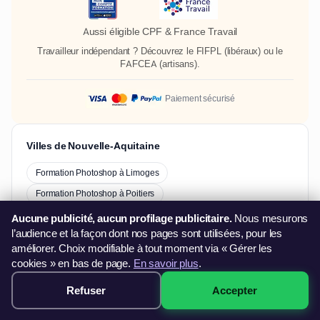
Aussi éligible CPF & France Travail
Travailleur indépendant ? Découvrez le
FIFPL
(libéraux) ou le
FAFCEA
(artisans).
Paiement sécurisé
Villes de Nouvelle-Aquitaine
Formation Photoshop à Limoges
Formation Photoshop à Poitiers
Formation Photoshop à La Rochelle
Aucune publicité, aucun profilage publicitaire.
Nous mesurons
l’audience et la façon dont nos pages sont utilisées, pour les
Formation Photoshop à Pau
améliorer. Choix modifiable à tout moment via « Gérer les
Formation Photoshop à Bayonne
cookies » en bas de page.
En savoir plus
.
Formation Photoshop à Brive-La-Gaillarde
Refuser
Accepter
349€ · Voir les sessions →
Formation Photoshop à Angoulême
Formation Photoshop à Agen