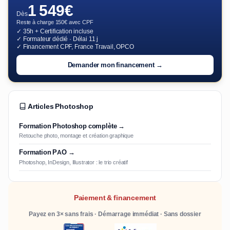
1 549€
Dès
Reste à charge 150€ avec CPF
✓ 35h + Certification incluse
✓ Formateur dédié · Délai 11 j
✓ Financement CPF, France Travail, OPCO
Demander mon financement →
Articles Photoshop
Formation Photoshop complète →
Retouche photo, montage et création graphique
Formation PAO →
Photoshop, InDesign, Illustrator : le trio créatif
Paiement & financement
Payez en 3× sans frais · Démarrage immédiat · Sans dossier