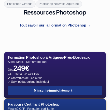
Photoshop Gironde
Photoshop Nouvelle-Aquitaine
Ressources Photoshop
Tout savoir sur la Formation Photoshop →
Formation Photoshop à Artigues-Près-Bordeaux
Achat Direct · Démarrage 48h
249€
Dès
CB · PayPal · 3× sans frais
✓ 4 formules de 14h à 28h
✓ Suivi pédagogique individuel
M'inscrire immédiatement →
Parcours Certifiant Photoshop
Financé CPF · Formation certifiante