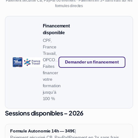
Paiement sécurisé CB, PayPal ou virement · Paiement en 3× sans frais sur les
formules directes
Financement
disponible
CPF,
France
Travail,
OPCO…
Demander un financement
Faites
financer
votre
formation
jusqu'à
100 %
Sessions disponibles – 2026
Formule Autonomie 14h — 349€
|
Paiement sécurisé CB, PayPal
|
Paiement en 3× sans frais