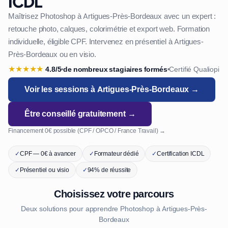
ICDL
Maîtrisez Photoshop à Artigues-Près-Bordeaux avec un expert :
retouche photo, calques, colorimétrie et export web. Formation
individuelle, éligible CPF. Intervenez en présentiel à Artigues-
Près-Bordeaux ou en visio.
★
★
★
★
★
4.8/5
de nombreux stagiaires formés
Certifié Qualiopi
•
•
Voir les sessions à Artigues-Près-Bordeaux →
Être conseillé gratuitement →
Financement 0€ possible (CPF / OPCO / France Travail) →
✓
CPF — 0€ à avancer
✓
Formateur dédié
✓
Certification ICDL
✓
Présentiel ou visio
✓
94% de réussite
Choisissez votre parcours
Deux solutions pour apprendre Photoshop à Artigues-Près-
Bordeaux