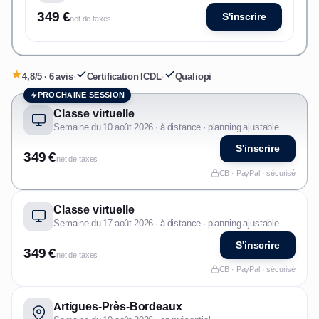
349 €
S'inscrire
net de taxes
4,8/5 · 6 avis
·
Certification ICDL
·
Qualiopi
PROCHAINE SESSION
Classe virtuelle
Semaine du 10 août 2026 · à distance · planning ajustable
S'inscrire
349 €
net de taxes
CB · PayPal · sécurisé
Classe virtuelle
Semaine du 17 août 2026 · à distance · planning ajustable
S'inscrire
349 €
net de taxes
CB · PayPal · sécurisé
Artigues-Près-Bordeaux