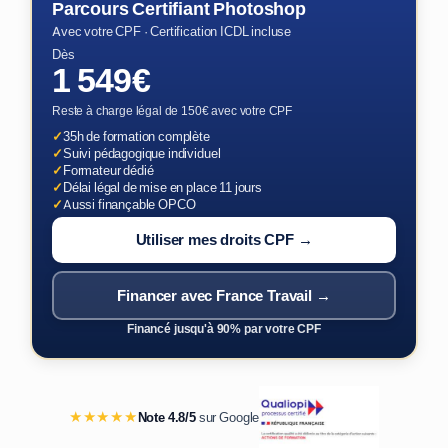
Parcours Certifiant Photoshop
Avec votre CPF · Certification ICDL incluse
Dès
1 549€
Reste à charge légal de 150€ avec votre CPF
✓
35h de formation complète
✓
Suivi pédagogique individuel
✓
Formateur dédié
✓
Délai légal de mise en place 11 jours
✓
Aussi finançable OPCO
Utiliser mes droits CPF →
Financer avec France Travail →
Financé jusqu'à 90% par votre CPF
★★★★★
Note 4.8/5
sur Google