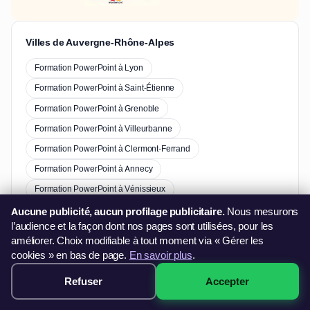
Villes de Auvergne-Rhône-Alpes
Formation PowerPoint à Lyon
Formation PowerPoint à Saint-Étienne
Formation PowerPoint à Grenoble
Formation PowerPoint à Villeurbanne
Formation PowerPoint à Clermont-Ferrand
Formation PowerPoint à Annecy
Formation PowerPoint à Vénissieux
Formation PowerPoint à Valence
Aucune publicité, aucun profilage publicitaire.
Nous mesurons
l’audience et la façon dont nos pages sont utilisées, pour les
améliorer. Choix modifiable à tout moment via « Gérer les
cookies » en bas de page.
En savoir plus
.
Autres formations à Baix
Refuser
Accepter
249€ · Voir les sessions →
Formation Excel à Baix