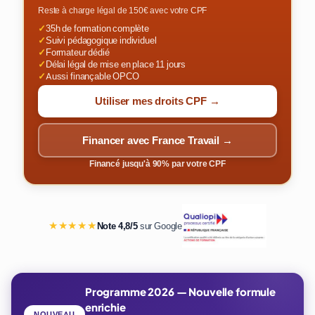
Reste à charge légal de 150€ avec votre CPF
✓
35h de formation complète
✓
Suivi pédagogique individuel
✓
Formateur dédié
✓
Délai légal de mise en place 11 jours
✓
Aussi finançable OPCO
Utiliser mes droits CPF →
Financer avec France Travail →
Financé jusqu'à 90% par votre CPF
★★★★★
Note 4,8/5
sur Google
Programme 2026 — Nouvelle formule
enrichie
NOUVEAU