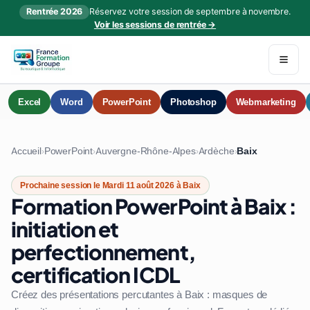
Rentrée 2026
Réservez votre session de septembre à novembre.
Voir les sessions de rentrée →
Excel
Word
PowerPoint
Photoshop
Webmarketing
Accueil
PowerPoint
Auvergne-Rhône-Alpes
Ardèche
Baix
›
›
›
›
Prochaine session le Mardi 11 août 2026 à Baix
Formation PowerPoint à Baix :
initiation et
perfectionnement,
certification ICDL
Créez des présentations percutantes à Baix : masques de