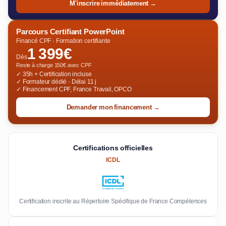
M'inscrire immédiatement →
Parcours Certifiant PowerPoint
Financé CPF · Formation certifiante
1 399€
Dès
Reste à charge 150€ avec CPF
✓ 35h + Certification incluse
✓ Formateur dédié · Délai 11 j
✓ Financement CPF, France Travail, OPCO
Demander mon financement →
Certifications officielles
ICDL
Certification inscrite au Répertoire Spécifique de France Compétences