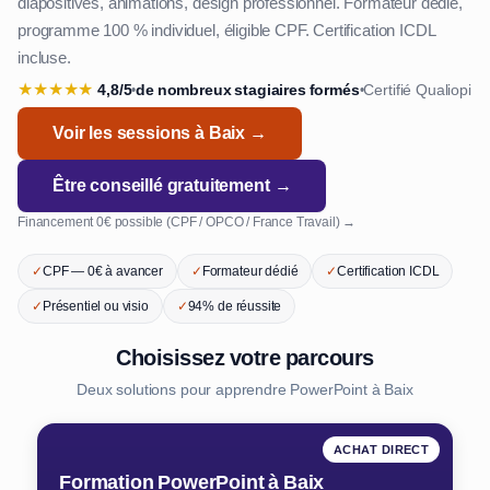
diapositives, animations, design professionnel. Formateur dédié,
programme 100 % individuel, éligible CPF. Certification ICDL
incluse.
★
★
★
★
★
4,8/5
de nombreux stagiaires formés
Certifié Qualiopi
•
•
Voir les sessions à Baix →
Être conseillé gratuitement →
Financement 0€ possible (CPF / OPCO / France Travail) →
✓
CPF — 0€ à avancer
✓
Formateur dédié
✓
Certification ICDL
✓
Présentiel ou visio
✓
94% de réussite
Choisissez votre parcours
Deux solutions pour apprendre PowerPoint à Baix
ACHAT DIRECT
Formation PowerPoint à Baix