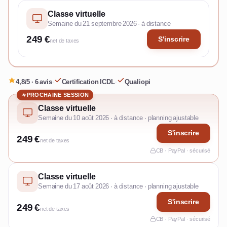
Classe virtuelle
Semaine du 21 septembre 2026 · à distance
249 €
S'inscrire
net de taxes
4,8/5 · 6 avis
·
Certification ICDL
·
Qualiopi
PROCHAINE SESSION
Classe virtuelle
Semaine du 10 août 2026 · à distance · planning ajustable
S'inscrire
249 €
net de taxes
CB · PayPal · sécurisé
Classe virtuelle
Semaine du 17 août 2026 · à distance · planning ajustable
S'inscrire
249 €
net de taxes
CB · PayPal · sécurisé