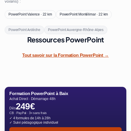
voisins) :
PowerPoint Valence · 22 km
PowerPoint Montélimar · 22 km
PowerPoint Ardèche
PowerPoint Auvergne-Rhône-Alpes
Ressources PowerPoint
Tout savoir sur la Formation PowerPoint →
Formation PowerPoint à Baix
Achat Direct · Démarrage 48h
249€
Dès
CB · PayPal · 3× sans frais
✓ 4 formules de 14h à 28h
✓ Suivi pédagogique individuel