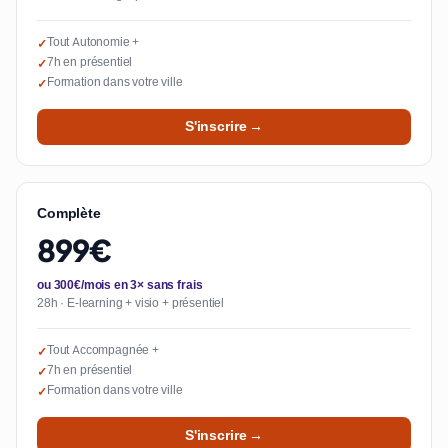
Tout Autonomie +
✓
7h en présentiel
✓
Formation dans votre ville
✓
S'inscrire →
Complète
899€
ou 300€/mois en 3× sans frais
28h · E-learning + visio + présentiel
Tout Accompagnée +
✓
7h en présentiel
✓
Formation dans votre ville
✓
S'inscrire →