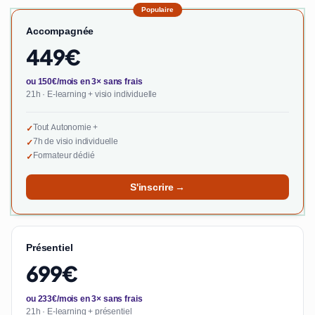
Populaire
Accompagnée
449€
ou 150€/mois en 3× sans frais
21h · E-learning + visio individuelle
Tout Autonomie +
✓
7h de visio individuelle
✓
Formateur dédié
✓
S'inscrire →
Présentiel
699€
ou 233€/mois en 3× sans frais
21h · E-learning + présentiel