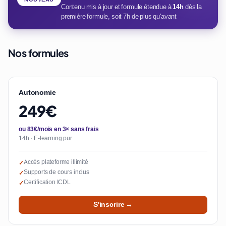
Contenu mis à jour et formule étendue à
14h
dès la
première formule, soit 7h de plus qu'avant
Nos formules
Autonomie
249€
ou 83€/mois en 3× sans frais
14h · E-learning pur
Accès plateforme illimité
✓
Supports de cours inclus
✓
Certification ICDL
✓
S'inscrire →