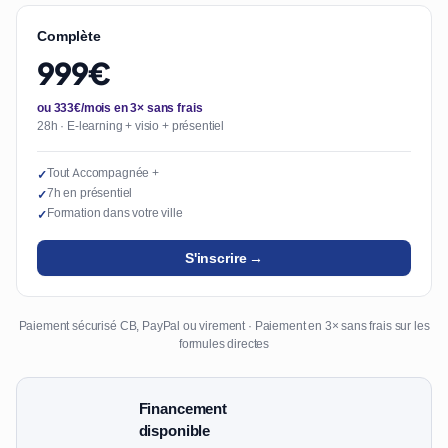
Complète
999€
ou 333€/mois en 3× sans frais
28h · E-learning + visio + présentiel
Tout Accompagnée +
✓
7h en présentiel
✓
Formation dans votre ville
✓
S'inscrire →
Paiement sécurisé CB, PayPal ou virement · Paiement en 3× sans frais sur les
formules directes
Financement
disponible