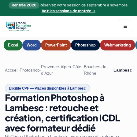
Rentrée 2026
Réservez votre session de septembre à novembre.
Voir les sessions de rentrée →
Excel
Word
PowerPoint
Photoshop
Webmarketing
Provence-Alpes-Côte
Bouches-du-
Accueil
Photoshop
Lambesc
›
›
›
›
d'Azur
Rhône
Éligible CPF — Places disponibles à Lambesc
Formation Photoshop à
Lambesc : retouche et
création, certification ICDL
avec formateur dédié
Maîtrisez Photoshop à Lambesc avec un expert : retouche