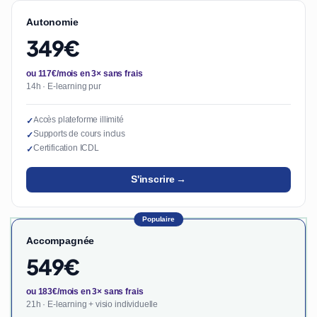
Autonomie
349€
ou 117€/mois en 3× sans frais
14h · E-learning pur
Accès plateforme illimité
✓
Supports de cours inclus
✓
Certification ICDL
✓
S'inscrire →
Populaire
Accompagnée
549€
ou 183€/mois en 3× sans frais
21h · E-learning + visio individuelle