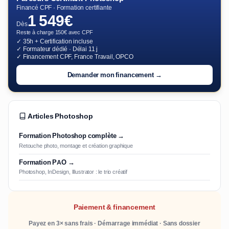
Financé CPF · Formation certifiante
1 549€
Dès
Reste à charge 150€ avec CPF
✓ 35h + Certification incluse
✓ Formateur dédié · Délai 11 j
✓ Financement CPF, France Travail, OPCO
Demander mon financement →
Articles Photoshop
Formation Photoshop complète →
Retouche photo, montage et création graphique
Formation PAO →
Photoshop, InDesign, Illustrator : le trio créatif
Paiement & financement
Payez en 3× sans frais · Démarrage immédiat · Sans dossier