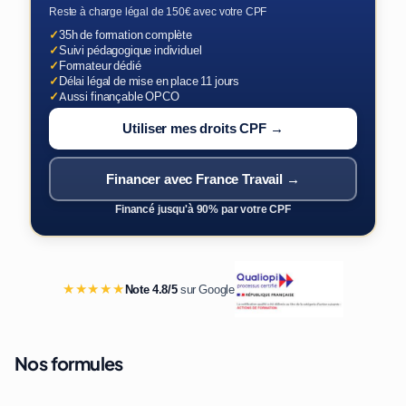
Reste à charge légal de 150€ avec votre CPF
✓
35h de formation complète
✓
Suivi pédagogique individuel
✓
Formateur dédié
✓
Délai légal de mise en place 11 jours
✓
Aussi finançable OPCO
Utiliser mes droits CPF →
Financer avec France Travail →
Financé jusqu'à 90% par votre CPF
★★★★★
Note 4.8/5
sur Google
Nos formules