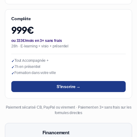
Complète
999€
ou 333€/mois en 3× sans frais
28h · E-learning + visio + présentiel
Tout Accompagnée +
✓
7h en présentiel
✓
Formation dans votre ville
✓
S'inscrire →
Paiement sécurisé CB, PayPal ou virement · Paiement en 3× sans frais sur les
formules directes
Financement