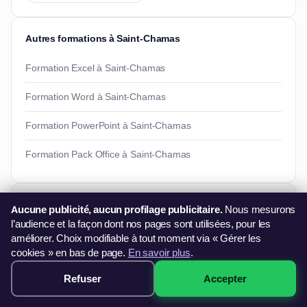
Autres formations à Saint-Chamas
Formation Excel à Saint-Chamas
Formation Word à Saint-Chamas
Formation PowerPoint à Saint-Chamas
Formation Pack Office à Saint-Chamas
Besoin d'informations ?
Aucune publicité, aucun profilage publicitaire.
Nous mesurons
l’audience et la façon dont nos pages sont utilisées, pour les
Vous souhaitez en savoir plus sur nos formations ?
améliorer. Choix modifiable à tout moment via « Gérer les
06 44 60 79 11
cookies » en bas de page.
En savoir plus
.
contact@francefg.fr
Refuser
Accepter
349€ · Voir les sessions →