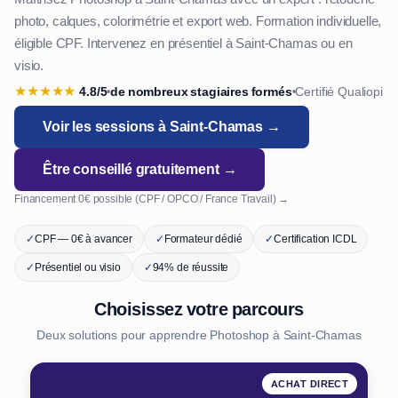
photo, calques, colorimétrie et export web. Formation individuelle,
éligible CPF. Intervenez en présentiel à Saint-Chamas ou en
visio.
★
★
★
★
★
4.8/5
de nombreux stagiaires formés
Certifié Qualiopi
•
•
Voir les sessions à Saint-Chamas →
Être conseillé gratuitement →
Financement 0€ possible (CPF / OPCO / France Travail) →
✓
CPF — 0€ à avancer
✓
Formateur dédié
✓
Certification ICDL
✓
Présentiel ou visio
✓
94% de réussite
Choisissez votre parcours
Deux solutions pour apprendre Photoshop à Saint-Chamas
ACHAT DIRECT