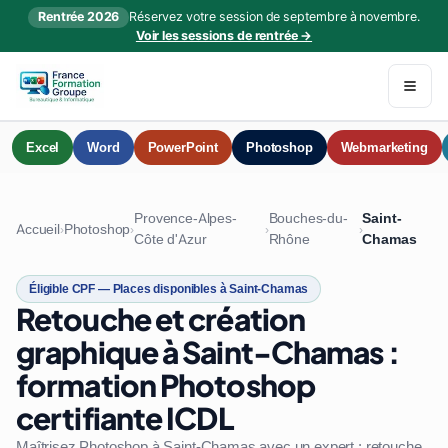
Rentrée 2026
Réservez votre session de septembre à novembre.
Voir les sessions de rentrée →
Excel
Word
PowerPoint
Photoshop
Webmarketing
Provence-Alpes-
Bouches-du-
Saint-
Accueil
Photoshop
›
›
›
›
Côte d'Azur
Rhône
Chamas
Éligible CPF — Places disponibles à Saint-Chamas
Retouche et création
graphique à Saint-Chamas :
formation Photoshop
certifiante ICDL
Maîtrisez Photoshop à Saint-Chamas avec un expert : retouche