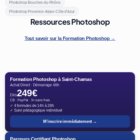
Photoshop Bouches-du-Rhône
Photoshop Provence-Alpes-Côte d'Azur
Ressources Photoshop
Tout savoir sur la Formation Photoshop →
Formation Photoshop à Saint-Chamas
Achat Direct · Démarrage 48h
249€
Dès
CB · PayPal · 3× sans frais
✓ 4 formules de 14h à 28h
✓ Suivi pédagogique individuel
M'inscrire immédiatement →
Parcours Certifiant Photoshop