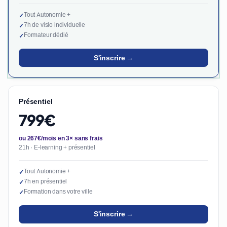
Tout Autonomie +
✓
7h de visio individuelle
✓
Formateur dédié
✓
S'inscrire →
Présentiel
799€
ou 267€/mois en 3× sans frais
21h · E-learning + présentiel
Tout Autonomie +
✓
7h en présentiel
✓
Formation dans votre ville
✓
S'inscrire →