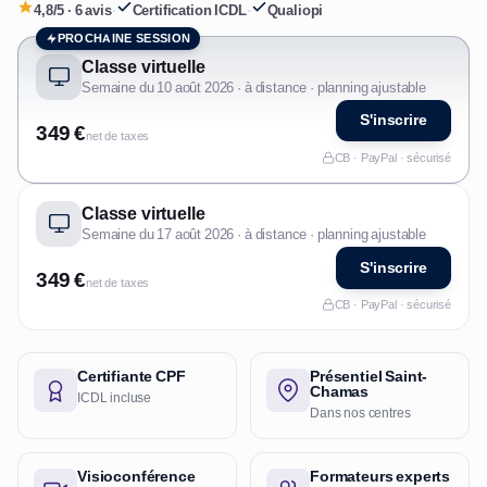
4,8/5 · 6 avis
·
Certification ICDL
·
Qualiopi
PROCHAINE SESSION
Classe virtuelle
Semaine du 10 août 2026 · à distance · planning ajustable
S'inscrire
349 €
net de taxes
CB · PayPal · sécurisé
Classe virtuelle
Semaine du 17 août 2026 · à distance · planning ajustable
S'inscrire
349 €
net de taxes
CB · PayPal · sécurisé
Certifiante CPF
Présentiel Saint-
Chamas
ICDL incluse
Dans nos centres
Visioconférence
Formateurs experts