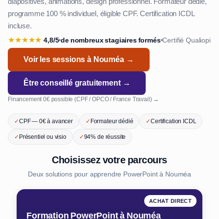
diapositives, animations, design professionnel. Formateur dédié,
programme 100 % individuel, éligible CPF. Certification ICDL
incluse.
★
★
★
★
★
4,8/5
de nombreux stagiaires formés
Certifié Qualiopi
•
•
Voir les sessions à Nouméa →
Être conseillé gratuitement →
Financement 0€ possible (CPF / OPCO / France Travail) →
✓
CPF — 0€ à avancer
✓
Formateur dédié
✓
Certification ICDL
✓
Présentiel ou visio
✓
94% de réussite
Choisissez votre parcours
Deux solutions pour apprendre PowerPoint à Nouméa
ACHAT DIRECT
Formation PowerPoint à Nouméa