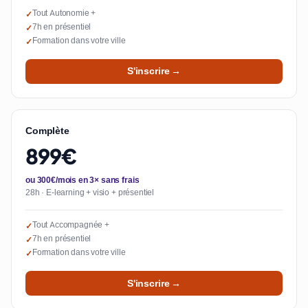
Tout Autonomie +
✓
7h en présentiel
✓
Formation dans votre ville
✓
S'inscrire →
Complète
899€
ou 300€/mois en 3× sans frais
28h · E-learning + visio + présentiel
Tout Accompagnée +
✓
7h en présentiel
✓
Formation dans votre ville
✓
S'inscrire →