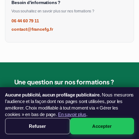
Besoin d'informations ?
Vous souhaitez en savoir plus sur nos formations ?
06 44 60 79 11
contact@francefg.fr
Une question sur nos formations ?
Notre équipe vous répond et vous oriente vers la bonne
Aucune publicité, aucun profilage publicitaire.
Nous mesurons
solution.
l’audience et la façon dont nos pages sont utilisées, pour les
Nous contacter
améliorer. Choix modifiable à tout moment via « Gérer les
cookies » en bas de page.
En savoir plus
.
Refuser
Accepter
249€ · Voir les sessions →
Vous formez une équipe ?