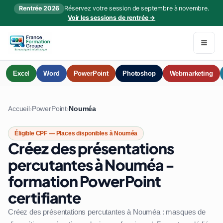
Rentrée 2026
Réservez votre session de septembre à novembre.
Voir les sessions de rentrée →
Excel
Word
PowerPoint
Photoshop
Webmarketing
Accueil
PowerPoint
Nouméa
›
›
Éligible CPF — Places disponibles à Nouméa
Créez des présentations
percutantes à Nouméa -
formation PowerPoint
certifiante
Créez des présentations percutantes à Nouméa : masques de