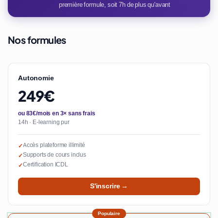
première formule, soit 7h de plus qu'avant
Nos formules
Autonomie
249€
ou 83€/mois en 3× sans frais
14h · E-learning pur
Accès plateforme illimité
✓
Supports de cours inclus
✓
Certification ICDL
✓
S'inscrire →
Populaire