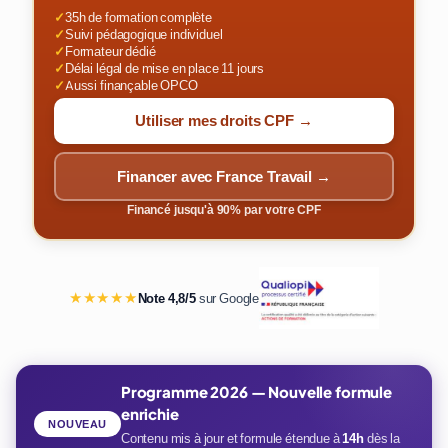
✓
35h de formation complète
✓
Suivi pédagogique individuel
✓
Formateur dédié
✓
Délai légal de mise en place 11 jours
✓
Aussi finançable OPCO
Utiliser mes droits CPF →
Financer avec France Travail →
Financé jusqu'à 90% par votre CPF
★★★★★
Note 4,8/5
sur Google
Programme 2026 — Nouvelle formule
enrichie
NOUVEAU
Contenu mis à jour et formule étendue à
14h
dès la