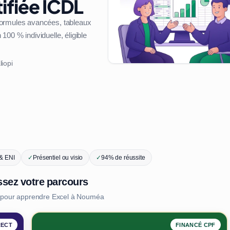
ifiée ICDL
formules avancées, tableaux
00 % individuelle, éligible
liopi
 & ENI
✓
Présentiel ou visio
✓
94% de réussite
ssez votre parcours
s pour apprendre Excel à Nouméa
RECT
FINANCÉ CPF