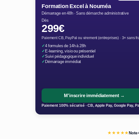
Formation Excel à Nouméa
Démarrage en 48h · Sans démarche administrative
Dès
299€
Paiement CB, PayPal ou virement (entreprises) · 3× sans fr
✓
4 formules de 14h à 28h
✓
E-learning, visio ou présentiel
✓
Suivi pédagogique individuel
✓
Démarrage immédiat
M'inscrire immédiatement →
Paiement 100% sécurisé · CB, Apple Pay, Google Pay, P
★★★★★
Note 