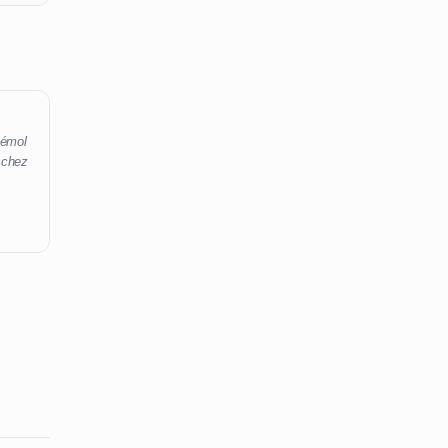
bémol
 chez