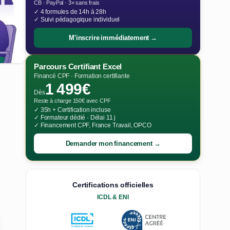
CB · PayPal · 3× sans frais
✓ 4 formules de 14h à 28h
✓ Suivi pédagogique individuel
M'inscrire immédiatement →
Parcours Certifiant Excel
Financé CPF · Formation certifiante
1 499€
Dès
Reste à charge 150€ avec CPF
✓ 35h + Certification incluse
✓ Formateur dédié · Délai 11 j
✓ Financement CPF, France Travail, OPCO
Demander mon financement →
Certifications officielles
ICDL & ENI