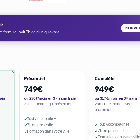
ie
NOUVE
e formule, soit 7h de plus qu'avant
Présentiel
Complète
749€
949€
ais
ou 250€/mois en 3× sans frais
ou 317€/mois en 3× sans f
21h · E-learning + présentiel
28h · E-learning + visio +
présentiel
Tout Autonomie +
✓
Tout Accompagnée +
7h en présentiel
✓
✓
7h en présentiel
Formation dans votre ville
✓
✓
Formation dans votre vill
✓