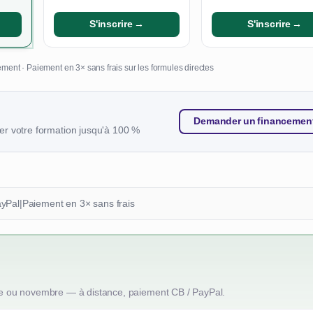
S'inscrire →
S'inscrire →
ment · Paiement en 3× sans frais sur les formules directes
Demander un financemen
r votre formation jusqu'à 100 %
ayPal
|
Paiement en 3× sans frais
e ou novembre — à distance, paiement CB / PayPal.