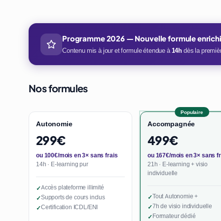
Programme 2026 — Nouvelle formule enrich
Contenu mis à jour et formule étendue à
14h
dès la premièr
Nos formules
Populaire
Autonomie
Accompagnée
299€
499€
ou 100€/mois en 3× sans frais
ou 167€/mois en 3× sans fr
14h · E-learning pur
21h · E-learning + visio
individuelle
Accès plateforme illimité
✓
Tout Autonomie +
Supports de cours inclus
✓
✓
7h de visio individuelle
Certification ICDL/ENI
✓
✓
Formateur dédié
✓