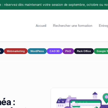
e : réservez dès maintenant votre session de septembre, octobre ou n
Accueil
Rechercher une formation
Entre
p
Webmarketing
WordPress
CAO 3D
PAO
Pack Office
Google S
éa :