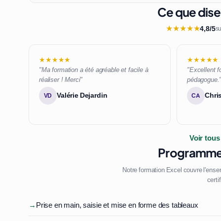
Ce que dise
★
★
★
★
★
4,8/5
su
★★★★★
★★★★★
"Ma formation a été agréable et facile à
"Excellent f
réaliser ! Merci"
pédagogue.
Valérie Dejardin
Chri
VD
CA
Voir tous
Programme 
Notre formation Excel couvre l'ense
certi
→
Prise en main, saisie et mise en forme des tableaux