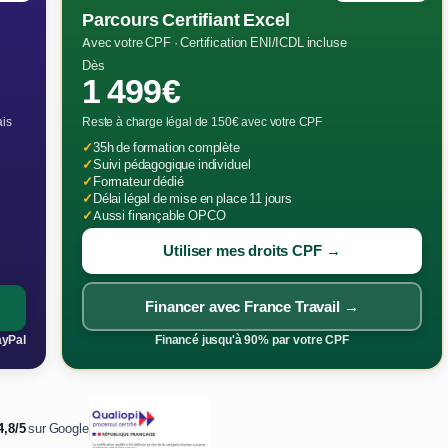
Parcours Certifiant Excel
Avec votre CPF · Certification ENI/ICDL incluse
Dès
1 499€
ais
Reste à charge légal de 150€ avec votre CPF
✓
35h de formation complète
✓
Suivi pédagogique individuel
✓
Formateur dédié
✓
Délai légal de mise en place 11 jours
✓
Aussi finançable OPCO
Utiliser mes droits CPF →
Financer avec France Travail →
ayPal
Financé jusqu'à 90% par votre CPF
4,8/5
sur Google