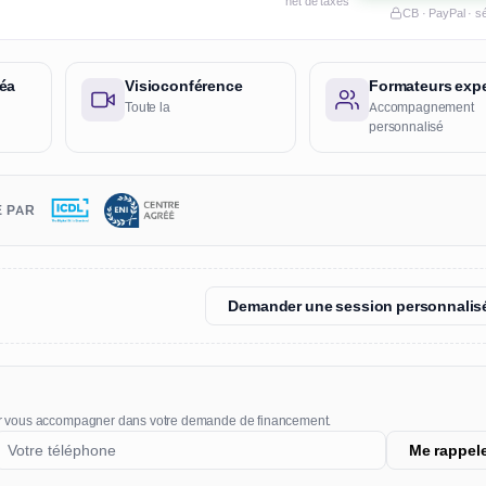
net de taxes
CB · PayPal · s
éa
Visioconférence
Formateurs expe
Toute la
Accompagnement
personnalisé
É PAR
Demander une session personnalis
r vous accompagner dans votre demande de financement.
Me rappel