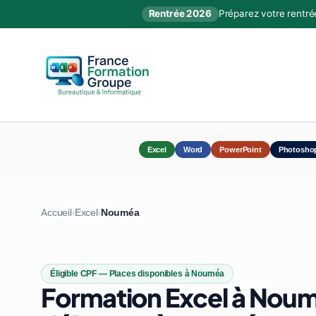
Rentrée 2026
Préparez votre rentré
Excel
Word
PowerPoint
Photosho
Accueil
Excel
Nouméa
›
›
Éligible CPF — Places disponibles à Nouméa
Formation Excel à Noum