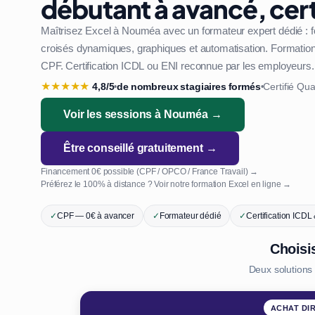
débutant à avancé, cert
Maîtrisez Excel à Nouméa avec un formateur expert dédié : 
croisés dynamiques, graphiques et automatisation. Formation 1
CPF. Certification ICDL ou ENI reconnue par les employeurs.
★
★
★
★
★
4,8/5
de nombreux stagiaires formés
Certifié Qua
•
•
Voir les sessions à Nouméa →
Être conseillé gratuitement →
Financement 0€ possible (CPF / OPCO / France Travail) →
Préférez le 100% à distance ? Voir notre formation Excel en ligne →
✓
CPF — 0€ à avancer
✓
Formateur dédié
✓
Certification ICDL
Choisi
Deux solution
ACHAT DI