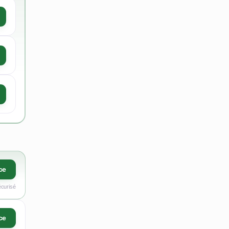
ce
écurisé
ce