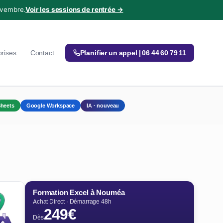
ovembre.
Voir les sessions de rentrée →
prises
Contact
Planifier un appel | 06 44 60 79 11
heets
Google Workspace
IA · nouveau
Formation Excel à Nouméa
Achat Direct · Démarrage 48h
249€
Dès