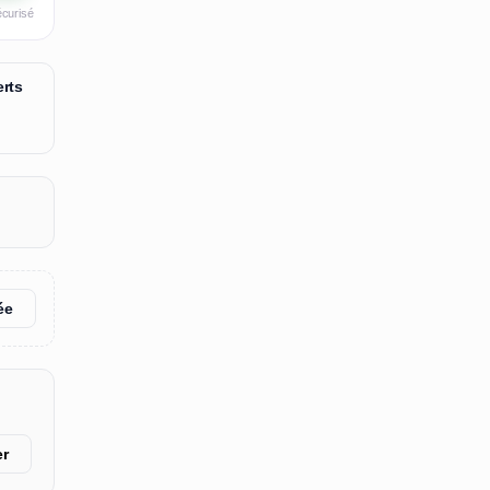
écurisé
rts
ée
er