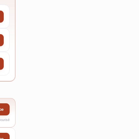
ce
écurisé
ce