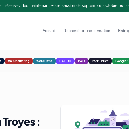
e : réservez dès maintenant votre session de septembre, octobre ou n
Accueil
Rechercher une formation
Entre
p
Webmarketing
WordPress
CAO 3D
PAO
Pack Office
Google S
 Troyes :