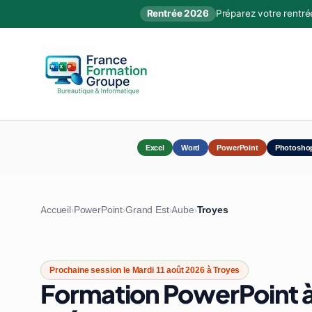
Rentrée 2026
Préparez votre rentré
Excel
Word
PowerPoint
Photosho
Accueil
PowerPoint
Grand Est
Aube
Troyes
›
›
›
›
Prochaine session le Mardi 11 août 2026 à Troyes
Formation PowerPoint à