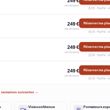
249 €
net de taxes
CB · PayPal · s
249 €
Réserver ma pla
net de taxes
CB · PayPal · s
249 €
Réserver ma pla
net de taxes
CB · PayPal · s
249 €
Réserver ma pla
net de taxes
CB · PayPal · s
es semaines suivantes →
s
Visioconférence
Formateurs expe