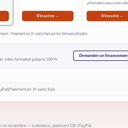
Formation dans votre vill
✓
S'inscrire →
S'inscrire →
ment · Paiement en 3× sans frais sur les formules directes
Demander un financemen
r votre formation jusqu'à 100 %
ayPal
|
Paiement en 3× sans frais
e ou novembre — à distance, paiement CB / PayPal.