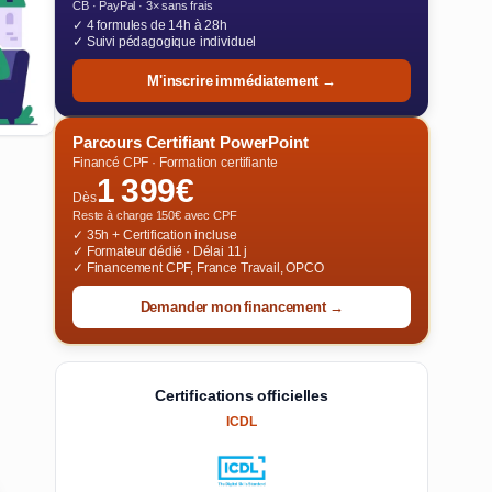
CB · PayPal · 3× sans frais
✓ 4 formules de 14h à 28h
✓ Suivi pédagogique individuel
M'inscrire immédiatement →
Parcours Certifiant PowerPoint
Financé CPF · Formation certifiante
1 399€
Dès
Reste à charge 150€ avec CPF
✓ 35h + Certification incluse
✓ Formateur dédié · Délai 11 j
✓ Financement CPF, France Travail, OPCO
Demander mon financement →
Certifications officielles
ICDL