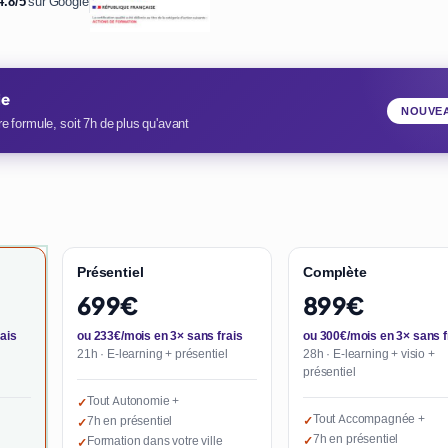
4.8/5
sur Google
ie
NOUVE
e formule, soit 7h de plus qu'avant
Présentiel
Complète
699€
899€
ais
ou 233€/mois en 3× sans frais
ou 300€/mois en 3× sans f
21h · E-learning + présentiel
28h · E-learning + visio +
présentiel
Tout Autonomie +
✓
Tout Accompagnée +
7h en présentiel
✓
✓
7h en présentiel
Formation dans votre ville
✓
✓