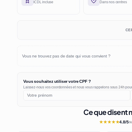
ICDL incluse
Dans nos centres
CER
Vous ne trouvez pas de date qui vous convient ?
Vous souhaitez utiliser votre CPF ?
Laissez-nous vos coordonnées et nous vous rappelons sous 24h pou
Ce que disent 
★
★
★
★
★
4.8/5
su