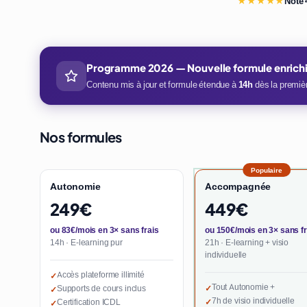
★★★★★
Note 
Programme 2026 — Nouvelle formule enrich
Contenu mis à jour et formule étendue à
14h
dès la premièr
Nos formules
Populaire
Autonomie
Accompagnée
249€
449€
ou 83€/mois en 3× sans frais
ou 150€/mois en 3× sans fr
14h · E-learning pur
21h · E-learning + visio
individuelle
Accès plateforme illimité
✓
Tout Autonomie +
Supports de cours inclus
✓
✓
7h de visio individuelle
Certification ICDL
✓
✓