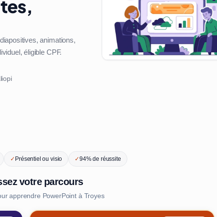
tes,
iapositives, animations,
iduel, éligible CPF.
liopi
✓
Présentiel ou visio
✓
94% de réussite
ssez votre parcours
our apprendre PowerPoint à Troyes