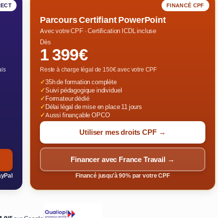
RECT
FINANCÉ CPF
Parcours Certifiant PowerPoint
Avec votre CPF · Certification ICDL incluse
Dès
1 399€
ais
Reste à charge légal de 150€ avec votre CPF
✓
35h de formation complète
✓
Suivi pédagogique individuel
✓
Formateur dédié
✓
Délai légal de mise en place 11 jours
✓
Aussi finançable OPCO
Utiliser mes droits CPF →
Financer avec France Travail →
ayPal
Financé jusqu'à 90% par votre CPF