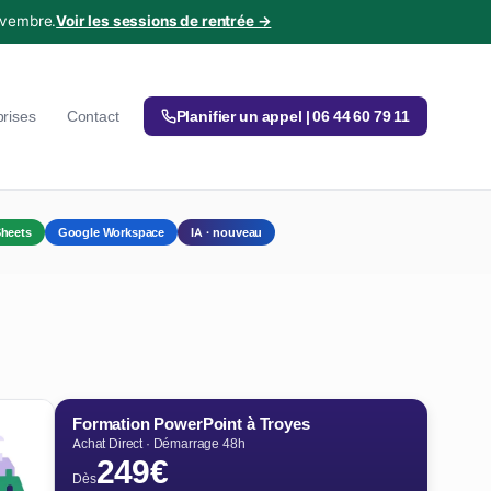
ovembre.
Voir les sessions de rentrée →
prises
Contact
Planifier un appel | 06 44 60 79 11
heets
Google Workspace
IA · nouveau
Formation PowerPoint à Troyes
Achat Direct · Démarrage 48h
249€
Dès