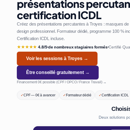
présentations percutan
certification ICDL
Créez des présentations percutantes à Troyes : masques de d
design professionnel. Formateur dédié, programme 100 % indiv
Certification ICDL incluse.
★
★
★
★
★
4.8/5
de nombreux stagiaires formés
Certifié Qua
•
•
Voir les sessions à Troyes →
Être conseillé gratuitement →
Financement 0€ possible (CPF / OPCO / France Travail) →
✓
CPF — 0€ à avancer
✓
Formateur dédié
✓
Certification ICDL
Choisi
Deux solutions p