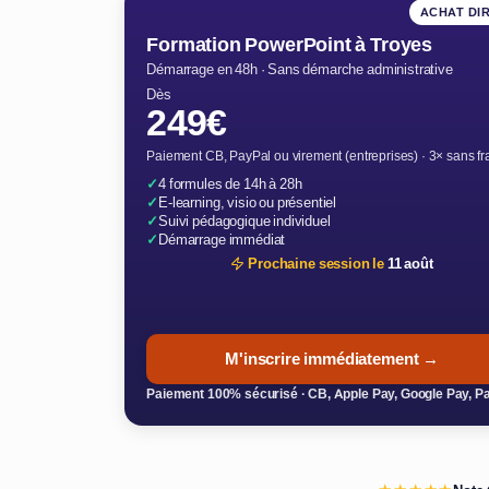
ACHAT DI
Formation PowerPoint à Troyes
Démarrage en 48h · Sans démarche administrative
Dès
249€
Paiement CB, PayPal ou virement (entreprises) · 3× sans fr
✓
4 formules de 14h à 28h
✓
E-learning, visio ou présentiel
✓
Suivi pédagogique individuel
✓
Démarrage immédiat
Prochaine session le
11 août
M'inscrire immédiatement →
Paiement 100% sécurisé · CB, Apple Pay, Google Pay, P