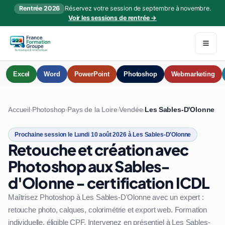
Rentrée 2026
Réservez votre session de septembre à novembre.
Voir les sessions de rentrée →
Excel
Word
PowerPoint
Photoshop
Webmarketing
Accueil
Photoshop
Pays de la Loire
Vendée
Les Sables-D'Olonne
›
›
›
›
Prochaine session le Lundi 10 août 2026 à Les Sables-D'Olonne
Retouche et création avec
Photoshop aux Sables-
d'Olonne - certification ICDL
Maîtrisez Photoshop à Les Sables-D'Olonne avec un expert :
retouche photo, calques, colorimétrie et export web. Formation
individuelle, éligible CPF. Intervenez en présentiel à Les Sables-