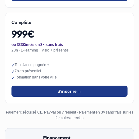
Complète
999€
ou 333€/mois en 3× sans frais
28h · E-learning + visio + présentiel
Tout Accompagnée +
✓
7h en présentiel
✓
Formation dans votre ville
✓
S'inscrire →
Paiement sécurisé CB, PayPal ou virement · Paiement en 3× sans frais sur les
formules directes
Financement