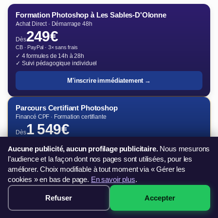
Formation Photoshop à Les Sables-D'Olonne
Achat Direct · Démarrage 48h
249€
Dès
CB · PayPal · 3× sans frais
✓ 4 formules de 14h à 28h
✓ Suivi pédagogique individuel
M'inscrire immédiatement →
Parcours Certifiant Photoshop
Financé CPF · Formation certifiante
1 549€
Dès
Reste à charge 150€ avec CPF
Aucune publicité, aucun profilage publicitaire.
Nous mesurons
✓ 35h + Certification incluse
✓ Formateur dédié · Délai 11 j
l’audience et la façon dont nos pages sont utilisées, pour les
✓ Financement CPF, France Travail, OPCO
améliorer. Choix modifiable à tout moment via « Gérer les
cookies » en bas de page.
En savoir plus
.
Demander mon financement →
Refuser
Accepter
349€ · Voir les sessions →