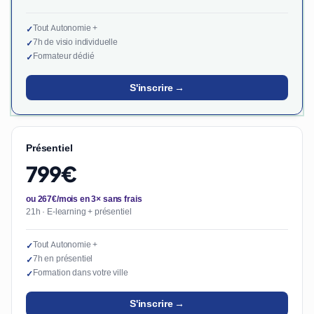
Tout Autonomie +
✓
7h de visio individuelle
✓
Formateur dédié
✓
S'inscrire →
Présentiel
799€
ou 267€/mois en 3× sans frais
21h · E-learning + présentiel
Tout Autonomie +
✓
7h en présentiel
✓
Formation dans votre ville
✓
S'inscrire →