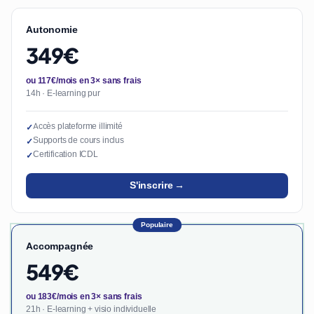
Autonomie
349€
ou 117€/mois en 3× sans frais
14h · E-learning pur
Accès plateforme illimité
✓
Supports de cours inclus
✓
Certification ICDL
✓
S'inscrire →
Populaire
Accompagnée
549€
ou 183€/mois en 3× sans frais
21h · E-learning + visio individuelle