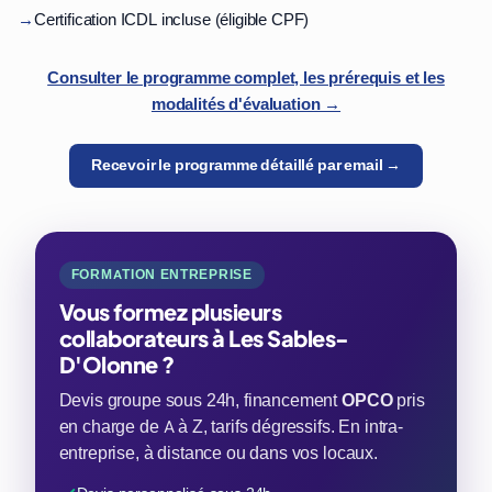
→
Certification ICDL incluse (éligible CPF)
Consulter le programme complet, les prérequis et les
modalités d'évaluation →
Recevoir le programme détaillé par email →
FORMATION ENTREPRISE
Vous formez plusieurs
collaborateurs à Les Sables-
D'Olonne ?
Devis groupe sous 24h, financement
OPCO
pris
en charge de A à Z, tarifs dégressifs. En intra-
entreprise, à distance ou dans vos locaux.