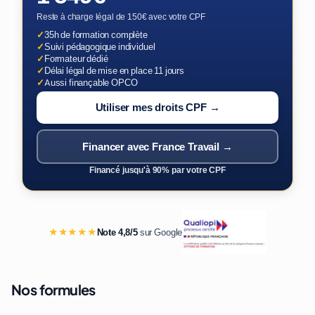
Reste à charge légal de 150€ avec votre CPF
✓
35h de formation complète
✓
Suivi pédagogique individuel
✓
Formateur dédié
✓
Délai légal de mise en place 11 jours
✓
Aussi finançable OPCO
Utiliser mes droits CPF →
Financer avec France Travail →
Financé jusqu'à 90% par votre CPF
★★★★★
Note 4,8/5
sur Google
Nos formules