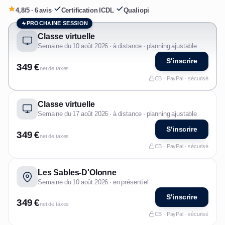
4,8/5 · 6 avis
·
Certification ICDL
·
Qualiopi
PROCHAINE SESSION
Classe virtuelle
Semaine du 10 août 2026 · à distance · planning ajustable
S'inscrire
349 €
net de taxes
CB · PayPal · sécurisé
Classe virtuelle
Semaine du 17 août 2026 · à distance · planning ajustable
S'inscrire
349 €
net de taxes
CB · PayPal · sécurisé
Les Sables-D'Olonne
Semaine du 10 août 2026 · en présentiel
S'inscrire
349 €
net de taxes
CB · PayPal · sécurisé