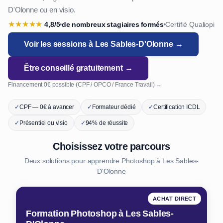
D'Olonne ou en visio.
★
★
★
★
★
4,8/5
de nombreux stagiaires formés
Certifié Qualiopi
•
•
Voir les sessions à Les Sables-D'Olonne →
Être conseillé gratuitement →
Financement 0€ possible (CPF / OPCO / France Travail) →
✓
CPF — 0€ à avancer
✓
Formateur dédié
✓
Certification ICDL
✓
Présentiel ou visio
✓
94% de réussite
Choisissez votre parcours
Deux solutions pour apprendre Photoshop à Les Sables-
D'Olonne
ACHAT DIRECT
Formation Photoshop à Les Sables-