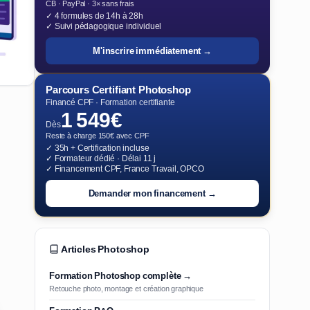
CB · PayPal · 3× sans frais
✓ 4 formules de 14h à 28h
✓ Suivi pédagogique individuel
M'inscrire immédiatement →
Parcours Certifiant Photoshop
Financé CPF · Formation certifiante
1 549€
Dès
Reste à charge 150€ avec CPF
✓ 35h + Certification incluse
✓ Formateur dédié · Délai 11 j
✓ Financement CPF, France Travail, OPCO
Demander mon financement →
Articles Photoshop
Formation Photoshop complète →
Retouche photo, montage et création graphique