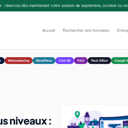
e : réservez dès maintenant votre session de septembre, octobre ou n
Accueil
Rechercher une formation
Entre
p
Webmarketing
WordPress
CAO 3D
PAO
Pack Office
Google S
s niveaux :