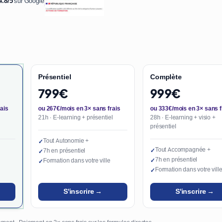
4.8/5
sur Google
Présentiel
Complète
799€
999€
ais
ou 267€/mois en 3× sans frais
ou 333€/mois en 3× sans f
21h · E-learning + présentiel
28h · E-learning + visio +
présentiel
Tout Autonomie +
✓
Tout Accompagnée +
7h en présentiel
✓
✓
7h en présentiel
Formation dans votre ville
✓
✓
Formation dans votre vill
✓
S'inscrire →
S'inscrire →