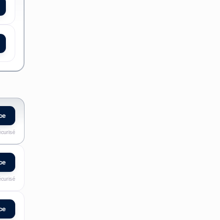
ce
écurisé
ce
écurisé
ce