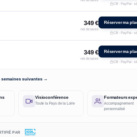
CB · PayPal · s
349 €
Réserver ma pla
net de taxes
CB · PayPal · s
349 €
Réserver ma pla
net de taxes
CB · PayPal · s
es semaines suivantes →
ans
Visioconférence
Formateurs expe
Toute la Pays de la Loire
Accompagnement
personnalisé
TIFIÉ PAR