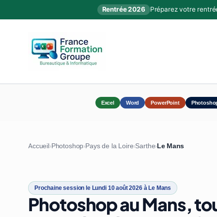
Rentrée 2026
Préparez votre rentré
Excel
Word
PowerPoint
Photosho
Accueil
Photoshop
Pays de la Loire
Sarthe
Le Mans
›
›
›
›
Prochaine session le Lundi 10 août 2026 à Le Mans
Photoshop au Mans, tou