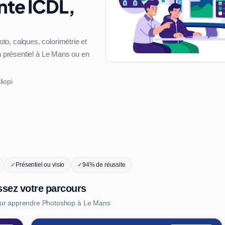
nte ICDL,
o, calques, colorimétrie et
en présentiel à Le Mans ou en
liopi
✓
Présentiel ou visio
✓
94% de réussite
ssez votre parcours
our apprendre Photoshop à Le Mans