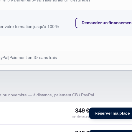
ment · Paiement en 3× sans frais sur les formules directes
Demander un financemen
r votre formation jusqu'à 100 %
ayPal
|
Paiement en 3× sans frais
e ou novembre — à distance, paiement CB / PayPal.
349 €
Réserver ma place
net de taxes