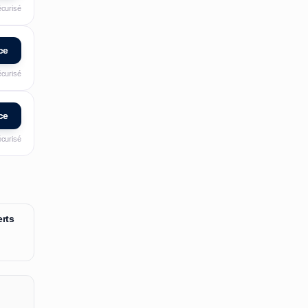
écurisé
ce
écurisé
ce
écurisé
rts