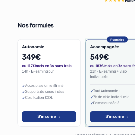
★★★★★
Note 
Nos formules
Populaire
Autonomie
Accompagnée
349€
549€
ou 117€/mois en 3× sans frais
ou 183€/mois en 3× sans fr
14h · E-learning pur
21h · E-learning + visio
individuelle
Accès plateforme illimité
✓
Tout Autonomie +
Supports de cours inclus
✓
✓
7h de visio individuelle
Certification ICDL
✓
✓
Formateur dédié
✓
S'inscrire →
S'inscrire →