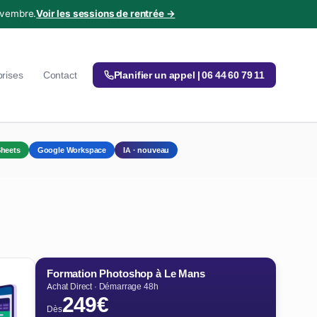
ovembre.
Voir les sessions de rentrée →
prises
Contact
Planifier un appel | 06 44 60 79 11
heets
Google Workspace
IA · nouveau
Formation Photoshop à Le Mans
Achat Direct · Démarrage 48h
249€
Dès