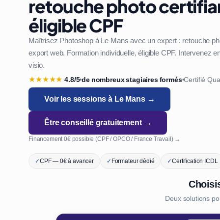
retouche photo certifia
éligible CPF
Maîtrisez Photoshop à Le Mans avec un expert : retouche phot
export web. Formation individuelle, éligible CPF. Intervenez 
visio.
★
★
★
★
★
4.8/5
de nombreux stagiaires formés
Certifié Qua
•
•
Voir les sessions à Le Mans →
Être conseillé gratuitement →
Financement 0€ possible (CPF / OPCO / France Travail) →
✓
CPF — 0€ à avancer
✓
Formateur dédié
✓
Certification ICDL
Choisi
Deux solutions p