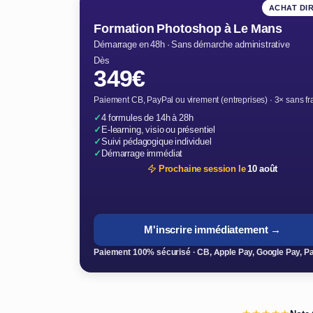
ACHAT DI
Formation Photoshop à Le Mans
Démarrage en 48h · Sans démarche administrative
Dès
349€
Paiement CB, PayPal ou virement (entreprises) · 3× sans fr
✓
4 formules de 14h à 28h
✓
E-learning, visio ou présentiel
✓
Suivi pédagogique individuel
✓
Démarrage immédiat
Prochaine session le
10 août
M'inscrire immédiatement →
Paiement 100% sécurisé · CB, Apple Pay, Google Pay, P