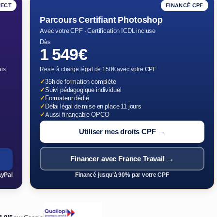
RECT
FINANCÉ CPF
Parcours Certifiant Photoshop
Avec votre CPF · Certification ICDL incluse
Dès
1 549€
ais
Reste à charge légal de 150€ avec votre CPF
✓
35h de formation complète
✓
Suivi pédagogique individuel
✓
Formateur dédié
✓
Délai légal de mise en place 11 jours
✓
Aussi finançable OPCO
Utiliser mes droits CPF →
Financer avec France Travail →
ayPal
Financé jusqu'à 90% par votre CPF