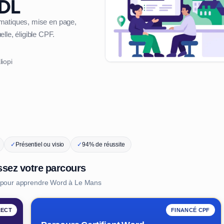
CDL
omatiques, mise en page,
lle, éligible CPF.
liopi
✓
Présentiel ou visio
✓
94% de réussite
ssez votre parcours
 pour apprendre Word à Le Mans
RECT
FINANCÉ CPF