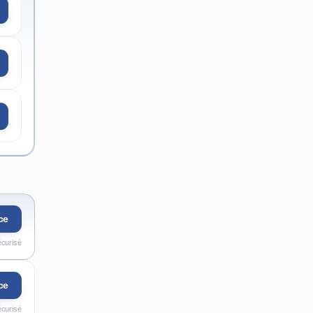
ce
écurisé
ce
écurisé