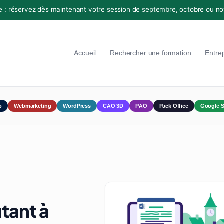
e : réservez dès maintenant votre session de septembre, octobre ou n
Accueil
Rechercher une formation
Entre
p
Webmarketing
WordPress
CAO 3D
PAO
Pack Office
Google S
tant à