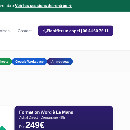
ovembre.
Voir les sessions de rentrée →
prises
Contact
Planifier un appel | 06 44 60 79 11
heets
Google Workspace
IA · nouveau
Formation Word à Le Mans
Achat Direct · Démarrage 48h
249€
Dès