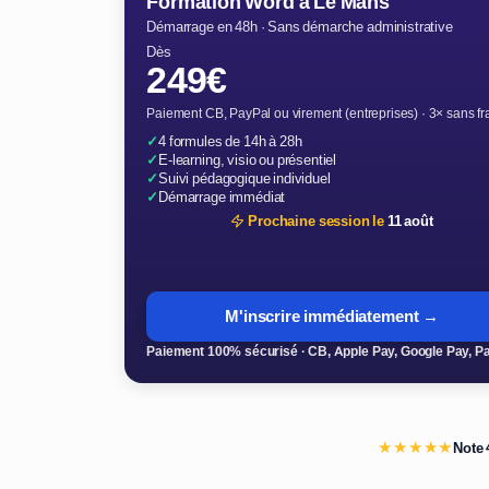
Formation Word à Le Mans
Démarrage en 48h · Sans démarche administrative
Dès
249€
Paiement CB, PayPal ou virement (entreprises) · 3× sans fr
✓
4 formules de 14h à 28h
✓
E-learning, visio ou présentiel
✓
Suivi pédagogique individuel
✓
Démarrage immédiat
Prochaine session le
11 août
M'inscrire immédiatement →
Paiement 100% sécurisé · CB, Apple Pay, Google Pay, P
★★★★★
Note 