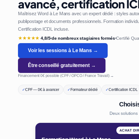
avancé, certification I
Maîtrisez Word à Le Mans avec un expert dédié : styles aut
publipostage et documents professionnels. Formation individue
Certification ICDL incluse.
★
★
★
★
★
4,8/5
de nombreux stagiaires formés
Certifié Qua
•
•
Voir les sessions à Le Mans →
Être conseillé gratuitement →
Financement 0€ possible (CPF / OPCO / France Travail) →
✓
CPF — 0€ à avancer
✓
Formateur dédié
✓
Certification ICDL
Choisi
Deux solutions
ACHAT DI