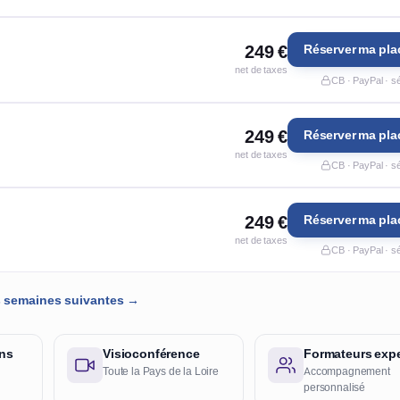
249 €
Réserver ma pla
net de taxes
CB · PayPal · s
249 €
Réserver ma pla
net de taxes
CB · PayPal · s
249 €
Réserver ma pla
net de taxes
CB · PayPal · s
es semaines suivantes →
ans
Visioconférence
Formateurs expe
Toute la Pays de la Loire
Accompagnement
personnalisé