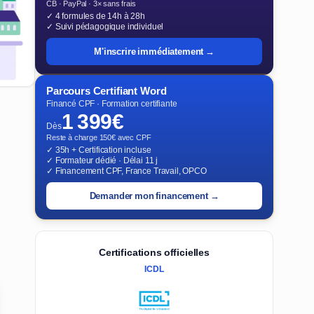
CB · PayPal · 3× sans frais
✓ 4 formules de 14h à 28h
✓ Suivi pédagogique individuel
M'inscrire immédiatement →
Parcours Certifiant Word
Financé CPF · Formation certifiante
1 399€
Dès
Reste à charge 150€ avec CPF
✓ 35h + Certification incluse
✓ Formateur dédié · Délai 11 j
✓ Financement CPF, France Travail, OPCO
Demander mon financement →
Certifications officielles
ICDL