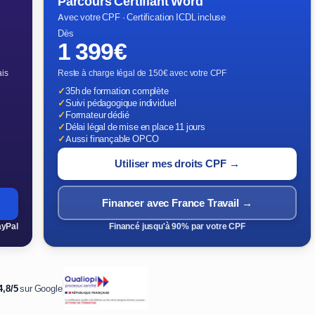
Parcours Certifiant Word
Avec votre CPF · Certification ICDL incluse
Dès
1 399€
ais
Reste à charge légal de 150€ avec votre CPF
✓
35h de formation complète
✓
Suivi pédagogique individuel
✓
Formateur dédié
✓
Délai légal de mise en place 11 jours
✓
Aussi finançable OPCO
Utiliser mes droits CPF →
Financer avec France Travail →
ayPal
Financé jusqu'à 90% par votre CPF
4,8/5
sur Google