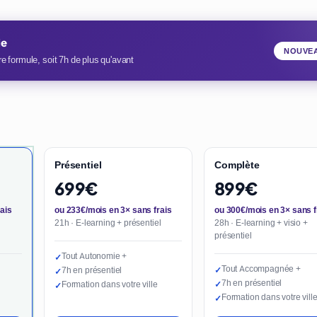
ie
NOUVE
e formule, soit 7h de plus qu'avant
Présentiel
Complète
699€
899€
ais
ou 233€/mois en 3× sans frais
ou 300€/mois en 3× sans f
21h · E-learning + présentiel
28h · E-learning + visio +
présentiel
Tout Autonomie +
✓
Tout Accompagnée +
7h en présentiel
✓
✓
7h en présentiel
Formation dans votre ville
✓
✓
Formation dans votre vill
✓