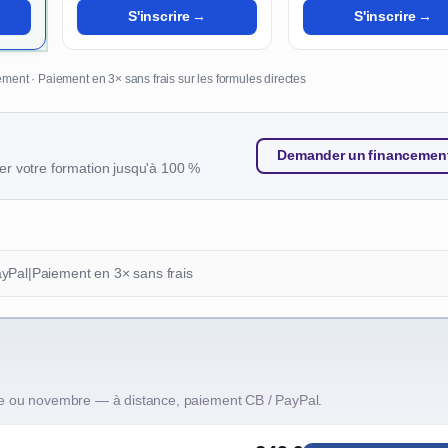
S'inscrire →
S'inscrire →
ment · Paiement en 3× sans frais sur les formules directes
Demander un financemen
r votre formation jusqu'à 100 %
ayPal
|
Paiement en 3× sans frais
e ou novembre — à distance, paiement CB / PayPal.