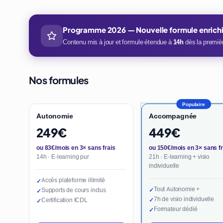
Programme 2026 — Nouvelle formule enrich
Contenu mis à jour et formule étendue à
14h
dès la premièr
Nos formules
Populaire
Autonomie
Accompagnée
249€
449€
ou 83€/mois en 3× sans frais
ou 150€/mois en 3× sans fr
14h · E-learning pur
21h · E-learning + visio
individuelle
Accès plateforme illimité
✓
Tout Autonomie +
Supports de cours inclus
✓
✓
7h de visio individuelle
Certification ICDL
✓
✓
Formateur dédié
✓