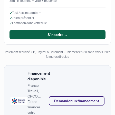
35h · E-learning + visio + présentiel
Tout Accompagnée +
✓
7h en présentiel
✓
Formation dans votre ville
✓
S'inscrire →
Paiement sécurisé CB, PayPal ou virement · Paiement en 3× sans frais sur les
formules directes
Financement
disponible
France
Travail,
OPCO…
Demander un financement
Faites
financer
votre