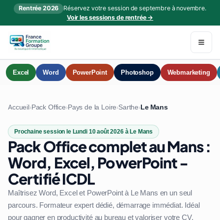
Rentrée 2026
Réservez votre session de septembre à novembre.
Voir les sessions de rentrée →
Excel
Word
PowerPoint
Photoshop
Webmarketing
Accueil
Pack Office
Pays de la Loire
Sarthe
Le Mans
›
›
›
›
Prochaine session le Lundi 10 août 2026 à Le Mans
Pack Office complet au Mans :
Word, Excel, PowerPoint -
Certifié ICDL
Maîtrisez Word, Excel et PowerPoint à Le Mans en un seul
parcours. Formateur expert dédié, démarrage immédiat. Idéal
pour gagner en productivité au bureau et valoriser votre CV.