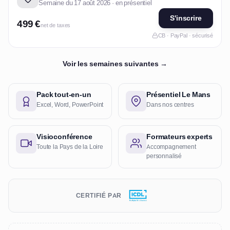
Semaine du 17 août 2026 · en présentiel
S'inscrire
499 €
net de taxes
CB · PayPal · sécurisé
Voir les semaines suivantes →
Pack tout-en-un
Présentiel Le Mans
Excel, Word, PowerPoint
Dans nos centres
Visioconférence
Formateurs experts
Toute la Pays de la Loire
Accompagnement
personnalisé
CERTIFIÉ PAR