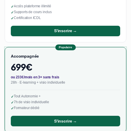
Accès plateforme illimité
✓
Supports de cours inclus
✓
Certification ICDL
✓
S'inscrire →
Populaire
Accompagnée
699€
ou 233€/mois en 3× sans frais
28h · E-learning + visio individuelle
Tout Autonomie +
✓
7h de visio individuelle
✓
Formateur dédié
✓
S'inscrire →