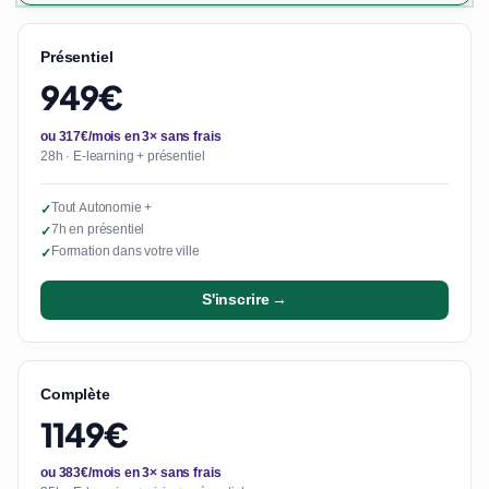
Présentiel
949€
ou 317€/mois en 3× sans frais
28h · E-learning + présentiel
Tout Autonomie +
✓
7h en présentiel
✓
Formation dans votre ville
✓
S'inscrire →
Complète
1149€
ou 383€/mois en 3× sans frais