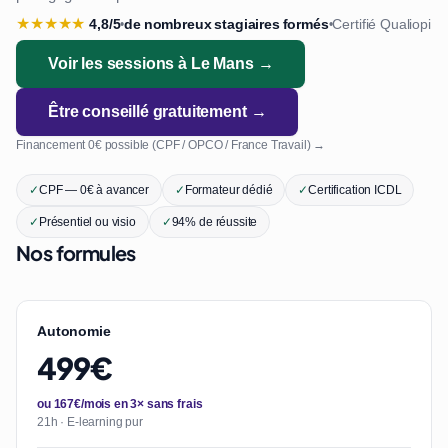
★
★
★
★
★
4,8/5
de nombreux stagiaires formés
Certifié Qualiopi
•
•
Voir les sessions à Le Mans →
Être conseillé gratuitement →
Financement 0€ possible (CPF / OPCO / France Travail) →
✓
CPF — 0€ à avancer
✓
Formateur dédié
✓
Certification ICDL
✓
Présentiel ou visio
✓
94% de réussite
Nos formules
Autonomie
499€
ou 167€/mois en 3× sans frais
21h · E-learning pur