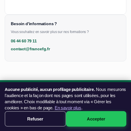
Besoin d'informations ?
Vous souhaitez en savoir plus sur nos formations ?
06 44 60 79 11
contact@francefg.fr
Aucune publicité, aucun profilage publicitaire.
Nous mesurons
l’audience et la façon dont nos pages sont utilisées, pour les
Une question sur nos formations ?
améliorer. Choix modifiable à tout moment via « Gérer les
Notre équipe vous répond et vous oriente vers la bonne
cookies » en bas de page.
En savoir plus
.
solution.
Refuser
Accepter
499€ · Voir les sessions →
Nous contacter