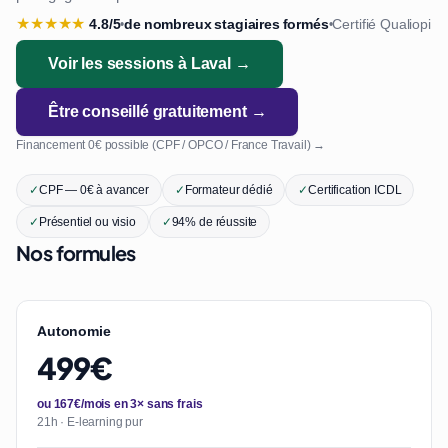
★
★
★
★
★
4.8/5
de nombreux stagiaires formés
Certifié Qualiopi
•
•
Voir les sessions à Laval →
Être conseillé gratuitement →
Financement 0€ possible (CPF / OPCO / France Travail) →
✓
CPF — 0€ à avancer
✓
Formateur dédié
✓
Certification ICDL
✓
Présentiel ou visio
✓
94% de réussite
Nos formules
Autonomie
499€
ou 167€/mois en 3× sans frais
21h · E-learning pur