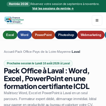
Rentrée 2026
Réservez votre session de septembre à novembre.
Voir les sessions de rentrée →
Excel
Word
PowerPoint
Photoshop
Webmarketing
Accueil
Pack Office
Pays de la Loire
Mayenne
Laval
›
›
›
›
Prochaine session le Lundi 10 août 2026 à Laval
Pack Office à Laval : Word,
Excel, PowerPoint en une
formation certifiante ICDL
Maîtrisez Word, Excel et PowerPoint à Laval en un seul
parcours. Formateur expert dédié, démarrage immédiat. Idéal
pour gagner en productivité au bureau et valoriser votre CV.