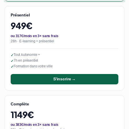
Présentiel
949€
ou 317€/mois en 3× sans frais
28h · E-learning + présentiel
Tout Autonomie +
✓
7h en présentiel
✓
Formation dans votre ville
✓
S'inscrire →
Complète
1149€
ou 383€/mois en 3× sans frais