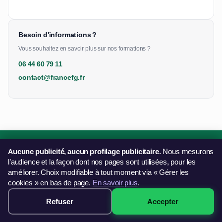
Besoin d'informations ?
Vous souhaitez en savoir plus sur nos formations ?
06 44 60 79 11
contact@francefg.fr
Aucune publicité, aucun profilage publicitaire.
Nous mesurons
Une question sur nos formations ?
l’audience et la façon dont nos pages sont utilisées, pour les
améliorer. Choix modifiable à tout moment via « Gérer les
Notre équipe vous répond et vous oriente vers la bonne
cookies » en bas de page.
En savoir plus
.
solution.
Refuser
Accepter
Nous contacter
499€ · Voir les sessions →