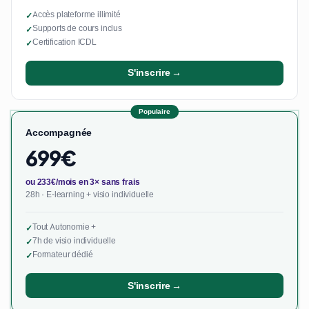
Accès plateforme illimité
✓
Supports de cours inclus
✓
Certification ICDL
✓
S'inscrire →
Populaire
Accompagnée
699€
ou 233€/mois en 3× sans frais
28h · E-learning + visio individuelle
Tout Autonomie +
✓
7h de visio individuelle
✓
Formateur dédié
✓
S'inscrire →