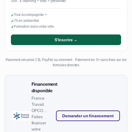
35h · E-learning + visio + présentiel
Tout Accompagnée +
✓
7h en présentiel
✓
Formation dans votre ville
✓
S'inscrire →
Paiement sécurisé CB, PayPal ou virement · Paiement en 3× sans frais sur les
formules directes
Financement
disponible
France
Travail,
OPCO…
Demander un financement
Faites
financer
votre