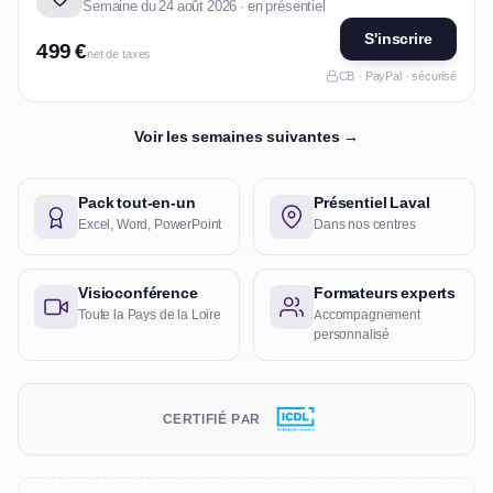
Semaine du 24 août 2026 · en présentiel
S'inscrire
499 €
net de taxes
CB · PayPal · sécurisé
Voir les semaines suivantes →
Pack tout-en-un
Présentiel Laval
Excel, Word, PowerPoint
Dans nos centres
Visioconférence
Formateurs experts
Toute la Pays de la Loire
Accompagnement
personnalisé
CERTIFIÉ PAR