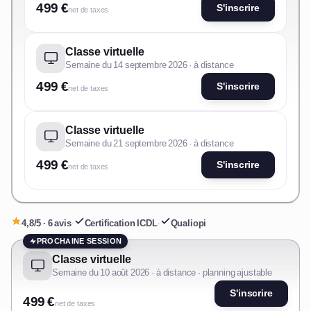
499 €
S'inscrire
net de taxes
Classe virtuelle
Semaine du 14 septembre 2026 · à distance
499 €
S'inscrire
net de taxes
Classe virtuelle
Semaine du 21 septembre 2026 · à distance
499 €
S'inscrire
net de taxes
4,8/5 · 6 avis
·
Certification ICDL
·
Qualiopi
PROCHAINE SESSION
Classe virtuelle
Semaine du 10 août 2026 · à distance · planning ajustable
S'inscrire
499 €
net de taxes