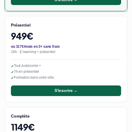
Présentiel
949€
ou 317€/mois en 3× sans frais
28h · E-learning + présentiel
Tout Autonomie +
✓
7h en présentiel
✓
Formation dans votre ville
✓
S'inscrire →
Complète
1149€