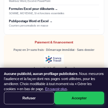
Maîtrisez Word, Excel et PowerPoint
Formules Excel pour débutants →
SOMME, MOYENNE, SI et fonctions essentielles
Publipostage Word et Excel →
Courriers personnalisés en masse
Paiement & financement
Payez en 3× sans frais · Démarrage immédiat · Sans dossier
Aussi éligible France Travail
Aucune publicité, aucun profilage publicitaire.
Nous mesurons
Travailleur indépendant ? Découvrez le
FIFPL
(libéraux) ou le
l’audience et la façon dont nos pages sont utilisées, pour les
FAFCEA
(artisans).
améliorer. Choix modifiable à tout moment via « Gérer les
cookies » en bas de page.
En savoir plus
.
Paiement sécurisé
Refuser
Accepter
499€ · Voir les sessions →
Villes de Bretagne