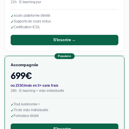
21h · E-learning pur
Accès plateforme illimité
✓
Supports de cours inclus
✓
Certification ICDL
✓
S'inscrire →
Populaire
Accompagnée
699€
ou 233€/mois en 3× sans frais
28h · E-learning + visio individuelle
Tout Autonomie +
✓
7h de visio individuelle
✓
Formateur dédié
✓
S'inscrire →