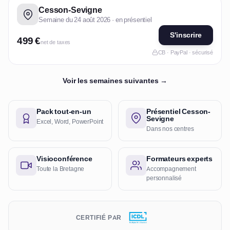
Cesson-Sevigne
Semaine du 24 août 2026 · en présentiel
S'inscrire
499 €
net de taxes
CB · PayPal · sécurisé
Voir les semaines suivantes →
Pack tout-en-un
Présentiel Cesson-
Sevigne
Excel, Word, PowerPoint
Dans nos centres
Visioconférence
Formateurs experts
Toute la Bretagne
Accompagnement
personnalisé
CERTIFIÉ PAR