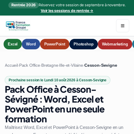
Rentrée 2026
Réservez votre session de septembre à novembre.
Voir les sessions de rentrée →
Excel
Word
PowerPoint
Photoshop
Webmarketing
Accueil
Pack Office
Bretagne
Ille-et-Vilaine
Cesson-Sevigne
›
›
›
›
Prochaine session le Lundi 10 août 2026 à Cesson-Sevigne
Pack Office à Cesson-
Sévigné : Word, Excel et
PowerPoint en une seule
formation
Maîtrisez Word, Excel et PowerPoint à Cesson-Sevigne en un