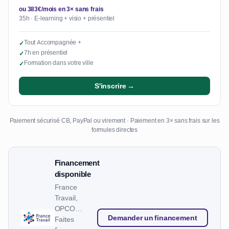
ou 383€/mois en 3× sans frais
35h · E-learning + visio + présentiel
Tout Accompagnée +
✓
7h en présentiel
✓
Formation dans votre ville
✓
S'inscrire →
Paiement sécurisé CB, PayPal ou virement · Paiement en 3× sans frais sur les
formules directes
Financement
disponible
France
Travail,
OPCO…
Demander un financement
Faites