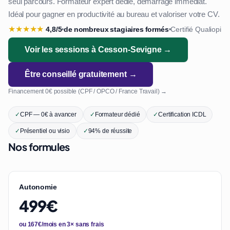
seul parcours. Formateur expert dédié, démarrage immédiat.
Idéal pour gagner en productivité au bureau et valoriser votre CV.
★
★
★
★
★
4,8/5
de nombreux stagiaires formés
Certifié Qualiopi
•
•
Voir les sessions à Cesson-Sevigne →
Être conseillé gratuitement →
Financement 0€ possible (CPF / OPCO / France Travail) →
✓
CPF — 0€ à avancer
✓
Formateur dédié
✓
Certification ICDL
✓
Présentiel ou visio
✓
94% de réussite
Nos formules
Autonomie
499€
ou 167€/mois en 3× sans frais