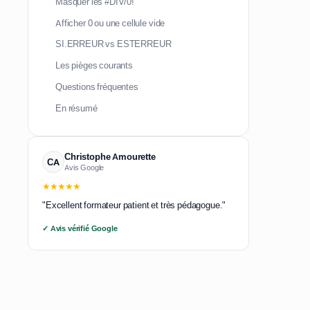
Masquer les #DIV/0!
Afficher 0 ou une cellule vide
SI.ERREUR vs ESTERREUR
Les pièges courants
Questions fréquentes
En résumé
Christophe Amourette
CA
Avis Google
★★★★★
"Excellent formateur patient et très pédagogue."
✓ Avis vérifié Google