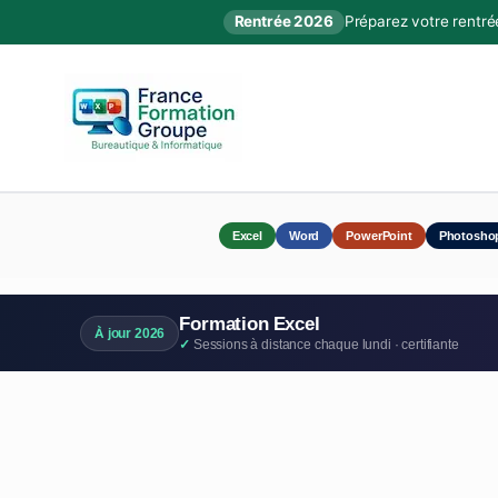
Rentrée 2026
Préparez votre rentré
Excel
Word
PowerPoint
Photosho
Formation Excel
À jour 2026
Sessions à distance chaque lundi · certifiante