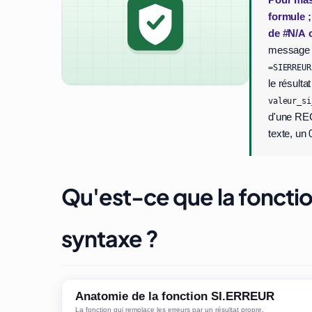
Pour mas
formule ;
de #N/A o
message d
=SIERREUR
le résulta
valeur_si
d'une REC
texte, un 
Qu'est-ce que la fonctio
syntaxe ?