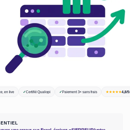
★★★★★
e, en live
✓
Certifié Qualiopi
✓
Paiement 3× sans frais
4,8/5
SENTIEL