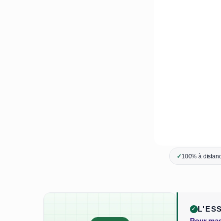
✓
100% à distanc
L'ES