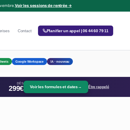
ovembre.
Voir les sessions de rentrée →
prises
Contact
Planifier un appel | 06 44 60 79 11
heets
Google Workspace
IA · nouveau
DÈS
299€
Voir les formules et dates
→
Être rappelé