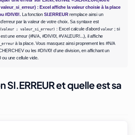
quer une erreur sur Excel, écrivez =SIERREUR(votre
 valeur_si_erreur) : Excel affiche la valeur choisie à la place
u #DIV/0!.
La fonction
SI.ERREUR
remplace ainsi un
'erreur par la valeur de votre choix. Sa syntaxe est
: Excel calcule d'abord
; si
(valeur ; valeur_si_erreur)
valeur
t est une erreur (#N/A, #DIV/0!, #VALEUR!...), il affiche
à la place. Vous masquez ainsi proprement les #N/A
_erreur
HERCHEV ou les #DIV/0! d'une division, en affichant un
0 ou une cellule vide.
n SI.ERREUR et quelle est sa