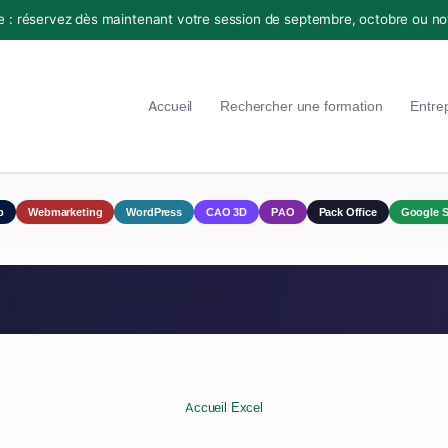
e : réservez dès maintenant votre session de septembre, octobre ou n
Accueil
Rechercher une formation
Entre
p
Webmarketing
WordPress
CAO 3D
PAO
Pack Office
Google S
Accueil
/
Excel