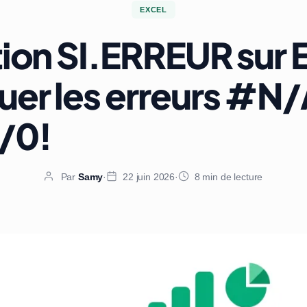
EXCEL
ion SI.ERREUR sur E
er les erreurs #N/
/0!
Par
Samy
·
22 juin 2026
·
8 min de lecture