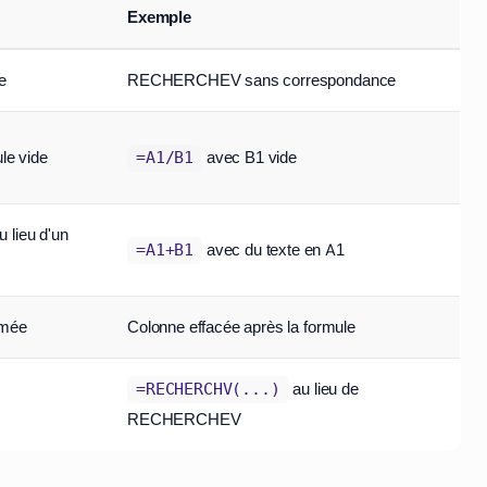
Exemple
e
RECHERCHEV sans correspondance
ule vide
avec B1 vide
=A1/B1
 lieu d'un
avec du texte en A1
=A1+B1
imée
Colonne effacée après la formule
au lieu de
=RECHERCHV(...)
RECHERCHEV