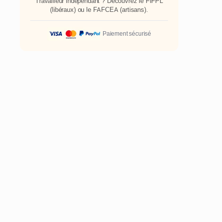
Travailleur indépendant ? Découvrez le
FIFPL
(libéraux) ou le
FAFCEA
(artisans).
Paiement sécurisé