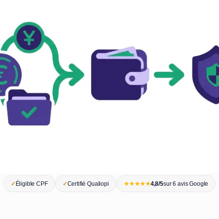
★★★★★
✓
Éligible CPF
✓
Certifié Qualiopi
4,8/5
sur 6 avis Google