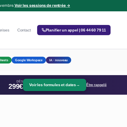
ovembre.
Voir les sessions de rentrée →
prises
Contact
Planifier un appel | 06 44 60 79 11
heets
Google Workspace
IA · nouveau
DÈS
299€
Voir les formules et dates
→
Être rappelé