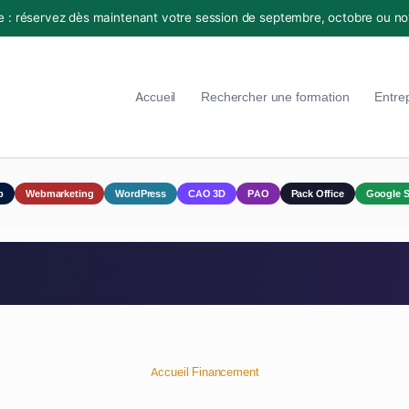
e : réservez dès maintenant votre session de septembre, octobre ou n
Accueil
Rechercher une formation
Entre
p
Webmarketing
WordPress
CAO 3D
PAO
Pack Office
Google S
Accueil
/
Financement