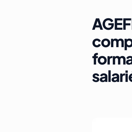
AGEFI
compl
forma
salari