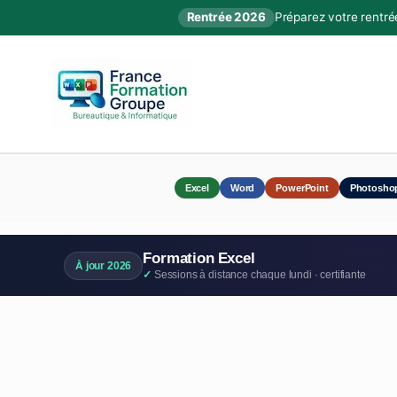
Rentrée 2026
Préparez votre rentré
Excel
Word
PowerPoint
Photosho
Formation Excel
À jour 2026
Sessions à distance chaque lundi · certifiante